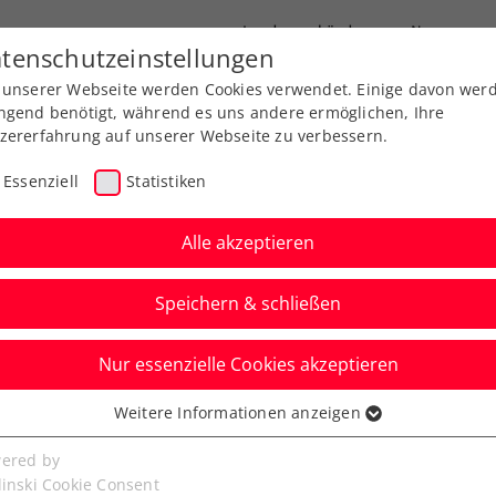
Landesverbände
News
tenschutzeinstellungen
 unserer Webseite werden Cookies verwendet. Einige davon wer
port
Ausbildung
Services
Über uns
ngend benötigt, während es uns andere ermöglichen, Ihre
zererfahrung auf unserer Webseite zu verbessern.
Essenziell
Statistiken
Alle akzeptieren
Speichern & schließen
Nur essenzielle Cookies akzeptieren
 in KURIER Austria
Weitere Informationen anzeigen
ssenziell
m gegen Japan nach
senzielle Cookies werden für grundlegende Funktionen der
ered by
bseite benötigt. Dadurch ist gewährleistet, dass die Webseite
linski Cookie Consent