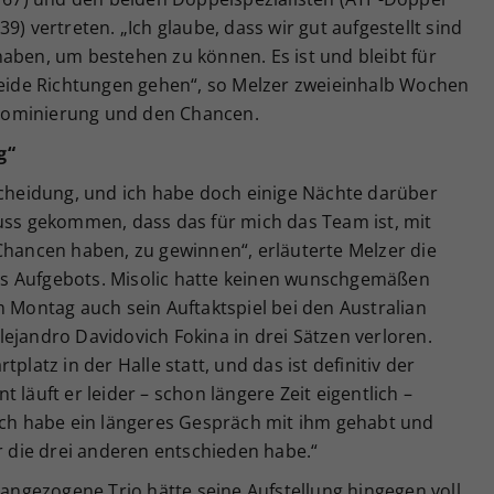
9) vertreten. „Ich glaube, dass wir gut aufgestellt sind
aben, um bestehen zu können. Es ist und bleibt für
 beide Richtungen gehen“, so Melzer zweieinhalb Wochen
Nominierung und den Chancen.
g“
scheidung, und ich habe doch einige Nächte darüber
luss gekommen, dass das für mich das Team ist, mit
Chancen haben, zu gewinnen“, erläuterte Melzer die
s Aufgebots. Misolic hatte keinen wunschgemäßen
m Montag auch sein Auftaktspiel bei den Australian
ejandro Davidovich Fokina in drei Sätzen verloren.
platz in der Halle statt, und das ist definitiv der
 läuft er leider – schon längere Zeit eigentlich –
 Ich habe ein längeres Gespräch mit ihm gehabt und
ür die drei anderen entschieden habe.“
rangezogene Trio hätte seine Aufstellung hingegen voll