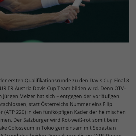
Zweck
generierte ID, für die historische Speicherung
Ihrer vorgenommen Einstellungen, falls der
Webseiten-Betreiber dies eingestellt hat.
 der ersten Qualifikationsrunde zu den Davis Cup Final 8
URIER Austria Davis Cup Team bilden wird. Denn ÖTV-
 Jürgen Melzer hat sich – entgegen der vorläufigen
tschlossen, statt Österreichs Nummer eins Filip
r (ATP 226) in den fünfköpfigen Kader der heimischen
en. Der Salzburger wird Rot-weiß-rot somit beim
iake Colosseum in Tokio gemeinsam mit Sebastian
 167) und den beiden Doppelspezialisten (ATP-Doppel