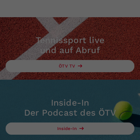
Tennissport live
und auf Abruf
ÖTV TV
Inside-In
Der Podcast des ÖTV
Inside-In