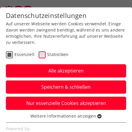
Datenschutzeinstellungen
Auf unserer Webseite werden Cookies verwendet. Einige
davon werden zwingend benötigt, während es uns andere
ermöglichen, Ihre Nutzererfahrung auf unserer Webseite
zu verbessern.
Kontakte
Essenziell
Statistiken
Alle akzeptieren
Speichern & schließen
Nur essenzielle Cookies akzeptieren
Weitere Informationen anzeigen
Die Geschäftsstelle in Vösendorf
Essenziell
ist die organisatorische,
Essenzielle Cookies werden für grundlegende
Powered by