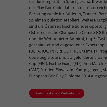
für die Integrität im Sport geschärft wer
der Play Fair Code daher in der österreich
Beratungsstelle für Athleten, Trainer, Be
Spielmanipulation etabliert. Weitere Mitg
sind die Österreichische Bundes-Sportorga
Österreichische Olympische Comité (ÖOC)
und die Wettanbieter Admiral, tipp3, Cashp
geschätzter und angesehener Expertenpa
(UEFA, IOC, INTERPOL, IIHF, Erasmus+ Pro
Code begleitete und EU geförderte Erasm
Cup (ERC), Fix the Fixing (FtF), Anti Match
(AMF).Für den Einsatz im Kampf gegen „Ma
European Fair Play Diploma 2014 ausgeze
Ombudsstelle | Website