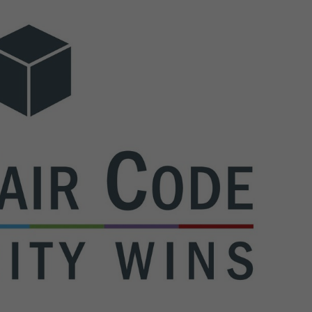
Zweck
generierte ID, für die historische Speicherung
Ihrer vorgenommen Einstellungen, falls der
Webseiten-Betreiber dies eingestellt hat.