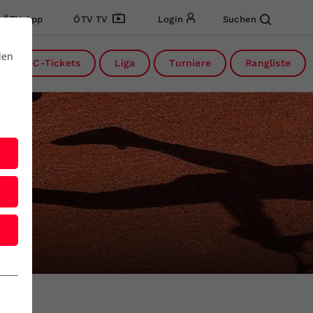
ÖTV App
ÖTV TV
Login
Suchen
den
DC-Tickets
Liga
Turniere
Rangliste