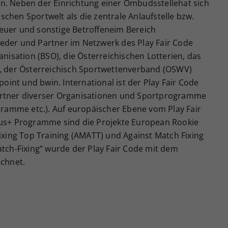
den. Neben der Einrichtung einer Ombudsstellehat sich
ischen Sportwelt als die zentrale Anlaufstelle bzw.
treuer und sonstige Betroffeneim Bereich
lieder und Partner im Netzwerk des Play Fair Code
nisation (BSO), die Österreichischen Lotterien, das
, der Österreichisch Sportwettenverband (OSWV)
oint und bwin. International ist der Play Fair Code
rtner diverser Organisationen und Sportprogramme
gramme etc.). Auf europäischer Ebene vom Play Fair
us+ Programme sind die Projekte European Rookie
-Fixing Top Training (AMATT) und Against Match Fixing
tch-Fixing“ wurde der Play Fair Code mit dem
ichnet.