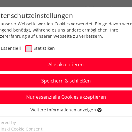
Landesverbände
News
tenschutzeinstellungen
 unserer Webseite werden Cookies verwendet. Einige davon wer
port
Ausbildung
Services
Über uns
ngend benötigt, während es uns andere ermöglichen, Ihre
zererfahrung auf unserer Webseite zu verbessern.
Essenziell
Statistiken
Alle akzeptieren
Play Fair Code
Speichern & schließen
Nur essenzielle Cookies akzeptieren
Weitere Informationen anzeigen
ssenziell
senzielle Cookies werden für grundlegende Funktionen der
ered by
bseite benötigt. Dadurch ist gewährleistet, dass die Webseite
linski Cookie Consent