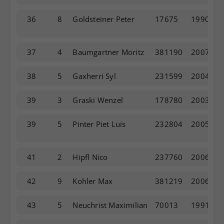
36
8
Goldsteiner Peter
17675
1990
37
4
Baumgartner Moritz
381190
2007
38
5
Gaxherri Syl
231599
2004
39
3
Graski Wenzel
178780
2003
39
5
Pinter Piet Luis
232804
2005
41
2
Hipfl Nico
237760
2006
42
9
Kohler Max
381219
2006
43
5
Neuchrist Maximilian
70013
1991