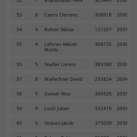
53
8
Cserni Clemens
308918
2006
54
4
Rohrer Niklas
137267
2001
55
4
Lehrner-Melzer
308735
2006
Moritz
55
5
Stadler Lorenz
389180
2009
57
8
Wallechner David
235824
2004
58
9
Ganser Nico
300520
2005
59
9
Lockl Julian
332419
2004
60
6
Strauss Jakob
375039
2008