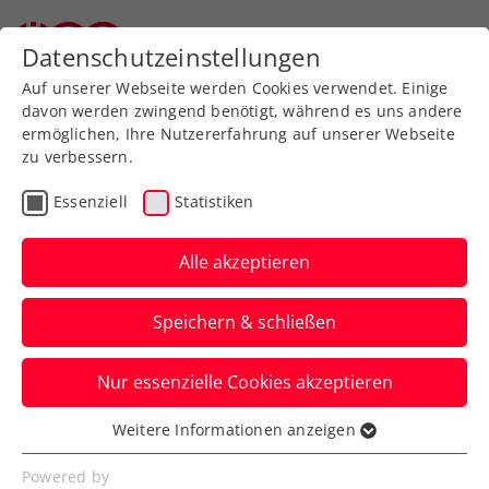
Datenschutzeinstellungen
Auf unserer Webseite werden Cookies verwendet. Einige
davon werden zwingend benötigt, während es uns andere
ermöglichen, Ihre Nutzererfahrung auf unserer Webseite
ÖTV Rangliste
zu verbessern.
ITN
Essenziell
Statistiken
ÖTV Seniors-Race
Alle akzeptieren
Speichern & schließen
Rangliste filtern
Nur essenzielle Cookies akzeptieren
Weitere Informationen anzeigen
Essenziell
Suchen
Essenzielle Cookies werden für grundlegende
Powered by