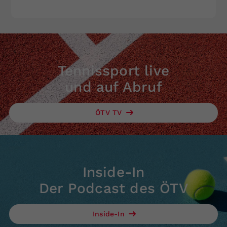
Tennissport live
und auf Abruf
ÖTV TV
Inside-In
Der Podcast des ÖTV
Inside-In