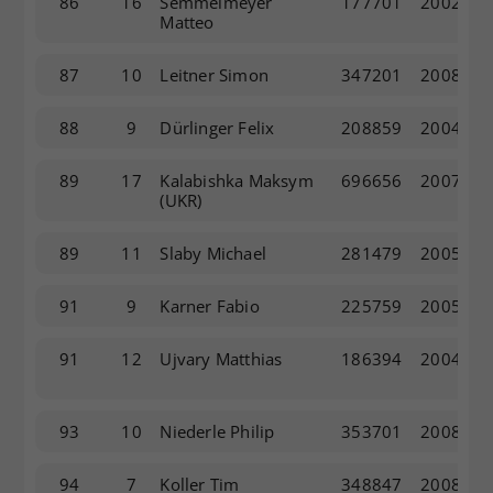
86
16
Semmelmeyer
177701
2002
Matteo
87
10
Leitner Simon
347201
2008
88
9
Dürlinger Felix
208859
2004
89
17
Kalabishka Maksym
696656
2007
(UKR)
89
11
Slaby Michael
281479
2005
91
9
Karner Fabio
225759
2005
91
12
Ujvary Matthias
186394
2004
93
10
Niederle Philip
353701
2008
94
7
Koller Tim
348847
2008