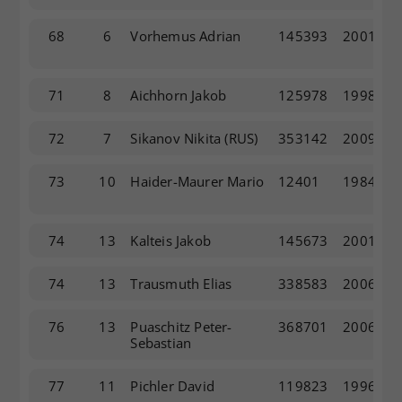
68
6
Vorhemus Adrian
145393
2001
71
8
Aichhorn Jakob
125978
1998
72
7
Sikanov Nikita
(RUS)
353142
2009
73
10
Haider-Maurer Mario
12401
1984
74
13
Kalteis Jakob
145673
2001
74
13
Trausmuth Elias
338583
2006
76
13
Puaschitz Peter-
368701
2006
Sebastian
77
11
Pichler David
119823
1996