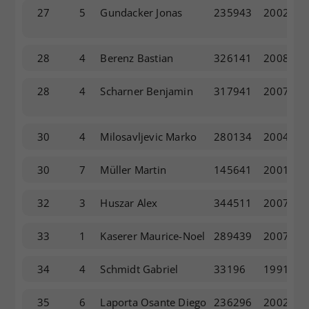
27
5
Gundacker Jonas
235943
2002
28
4
Berenz Bastian
326141
2008
28
4
Scharner Benjamin
317941
2007
30
4
Milosavljevic Marko
280134
2004
30
7
Müller Martin
145641
2001
32
3
Huszar Alex
344511
2007
33
1
Kaserer Maurice-Noel
289439
2007
34
4
Schmidt Gabriel
33196
1991
35
6
Laporta Osante Diego
236296
2002