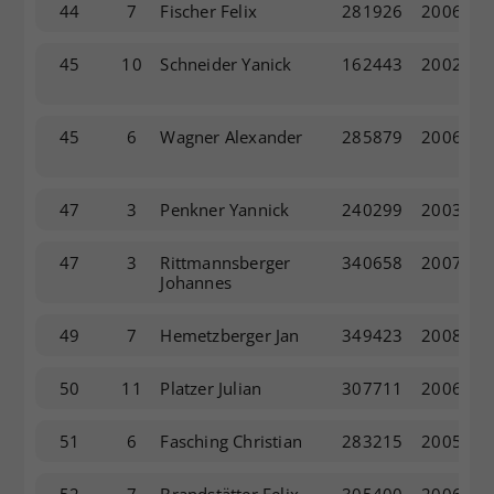
44
7
Fischer Felix
281926
2006
45
10
Schneider Yanick
162443
2002
45
6
Wagner Alexander
285879
2006
47
3
Penkner Yannick
240299
2003
47
3
Rittmannsberger
340658
2007
Johannes
49
7
Hemetzberger Jan
349423
2008
50
11
Platzer Julian
307711
2006
51
6
Fasching Christian
283215
2005
52
7
Brandstätter Felix
305400
2006