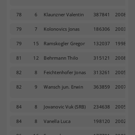
78
6
Klaunzner Valentin
387841
2008
79
7
Kolonovics Jonas
186306
2003
79
15
Ramskogler Gregor
132037
1998
81
12
Behrmann Thilo
315121
2008
82
8
Feichtenhofer Jonas
313261
2005
82
9
Wansch jun. Erwin
363859
2007
84
8
Jovanovic Vuk
(SRB)
234638
2005
84
8
Vanella Luca
198120
2002