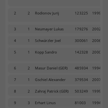
Dieser Wert speichert Ihre Consent-
Einstellungen. Unter anderem eine
2
2
Rodionov Jurij
123225
1999
zufällig generierte ID, für die
Zweck
historische Speicherung Ihrer
vorgenommen Einstellungen, falls der
3
1
Neumayer Lukas
179276
2002
Webseiten-Betreiber dies eingestellt
hat.
4
1
Schwärzler Joel
300061
2006
5
1
Kopp Sandro
142328
2000
6
2
Masur Daniel
(GER)
485934
1994
7
1
Gschiel Alexander
379534
2007
8
2
Zahraj Patrick
(GER)
503249
1999
9
3
Erhart Linus
81003
1994