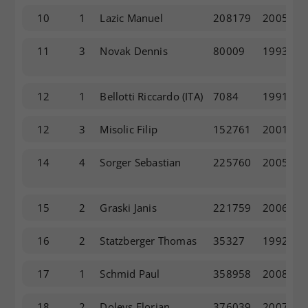
10
1
Lazic Manuel
208179
2005
11
3
Novak Dennis
80009
1993
12
1
Bellotti Riccardo
(ITA)
7084
1991
12
3
Misolic Filip
152761
2001
14
4
Sorger Sebastian
225760
2005
15
2
Graski Janis
221759
2006
16
2
Statzberger Thomas
35327
1992
17
1
Schmid Paul
358958
2008
18
2
Doleys Florian
376039
2007