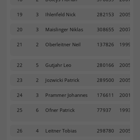
19
3
Ihlenfeld Nick
282153
2005
20
3
Maislinger Niklas
308655
2007
21
2
Oberleitner Neil
137826
1999
22
5
Gutjahr Leo
280166
2005
23
2
Jozwicki Patrick
289500
2005
24
3
Prammer Johannes
176611
2001
25
6
Ofner Patrick
77937
1993
26
4
Leitner Tobias
298780
2005