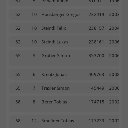
61
5
Peham Robin
81097
1996
62
10
Hausberger Gregor
232419
2003
62
10
Steindl Felix
238157
2004
62
10
Steindl Lukas
238161
2006
65
5
Gruber Simon
353700
2006
65
6
Kreutz Jonas
409763
2008
65
7
Traxler Simon
145449
2000
68
8
Berer Tobias
174715
2002
68
12
Smoliner Tobias
177233
2002