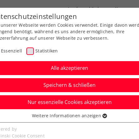
Landesverbände
News
tenschutzeinstellungen
 unserer Webseite werden Cookies verwendet. Einige davon wer
port
Ausbildung
Services
Über uns
ngend benötigt, während es uns andere ermöglichen, Ihre
zererfahrung auf unserer Webseite zu verbessern.
Essenziell
Statistiken
Alle akzeptieren
 in Österreich: Ein Spor
Speichern & schließen
Nur essenzielle Cookies akzeptieren
Weitere Informationen anzeigen
ssenziell
s Tour Austria
Internationales Beachtennis
Rangl
senzielle Cookies werden für grundlegende Funktionen der
ered by
Turnier
bseite benötigt. Dadurch ist gewährleistet, dass die Webseite
linski Cookie Consent