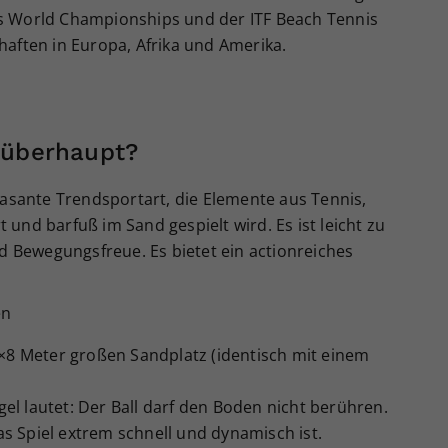
Zweck
generierte ID, für die historische Speicherung
s World Championships und der ITF Beach Tennis
Ihrer vorgenommen Einstellungen, falls der
haften in Europa, Afrika und Amerika.
Webseiten-Betreiber dies eingestellt hat.
 überhaupt?
rasante Trendsportart, die Elemente aus Tennis,
 und barfuß im Sand gespielt wird
. Es ist leicht zu
nd Bewegungsfreue. Es bietet ein actionreiches
en
×8 Meter großen Sandplatz (identisch mit einem
gel lautet: Der Ball darf den Boden nicht berühren.
das Spiel extrem schnell und dynamisch ist.