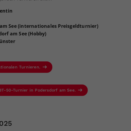
lentin
f am See (internationales Preisgeldturnier)
dorf am See (Hobby)
ünster
ationalen Turnieren.
BT-50-Turnier in Podersdorf am See.
2025