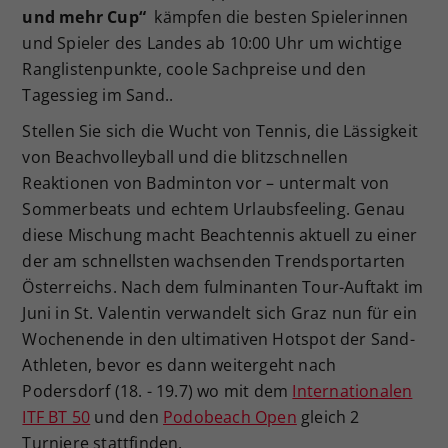
und mehr Cup“
kämpfen die besten Spielerinnen
Dieser Wert speichert Ihre Consent-
und Spieler des Landes ab 10:00 Uhr um wichtige
Einstellungen. Unter anderem eine
Ranglistenpunkte, coole Sachpreise und den
zufällig generierte ID, für die
Zweck
historische Speicherung Ihrer
Tagessieg im Sand..
vorgenommen Einstellungen, falls der
Stellen Sie sich die Wucht von Tennis, die Lässigkeit
Webseiten-Betreiber dies eingestellt
von Beachvolleyball und die blitzschnellen
hat.
Reaktionen von Badminton vor – untermalt von
Sommerbeats und echtem Urlaubsfeeling. Genau
diese Mischung macht Beachtennis aktuell zu einer
der am schnellsten wachsenden Trendsportarten
Österreichs. Nach dem fulminanten Tour-Auftakt im
Juni in St. Valentin verwandelt sich Graz nun für ein
Wochenende in den ultimativen Hotspot der Sand-
Athleten, bevor es dann weitergeht nach
Podersdorf (18. - 19.7) wo mit dem
Internationalen
ITF BT 50
und den
Podobeach Open
gleich 2
Turniere stattfinden.