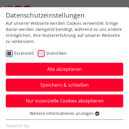
Datenschutzeinstellungen
Auf unserer Webseite werden Cookies verwendet. Einige
davon werden zwingend benötigt, während es uns andere
ermöglichen, Ihre Nutzererfahrung auf unserer Webseite
zu verbessern.
Was tut sich im
Essenziell
Statistiken
österreischischen
Beachtennis
Alle akzeptieren
Speichern & schließen
Beachtennis News
Nur essenzielle Cookies akzeptieren
Weitere Informationen anzeigen
Die erste Rangliste des
Essenziell
österreichischen Beachtennis ist Online
Essenzielle Cookies werden für grundlegende
Powered by