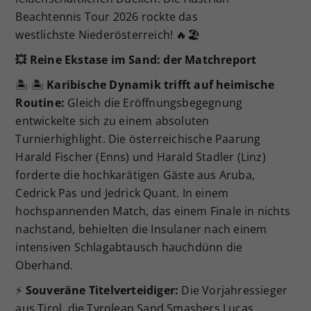
Beachtennis Tour 2026 rockte das
westlichste Niederösterreich! 🔥🏖️
💥
Reine Ekstase im Sand: der Matchreport
🏝️ 🏝️
Karibische Dynamik trifft auf heimische
Routine:
Gleich die Eröffnungsbegegnung
entwickelte sich zu einem absoluten
Turnierhighlight. Die österreichische Paarung
Harald Fischer (Enns) und Harald Stadler (Linz)
forderte die hochkarätigen Gäste aus Aruba,
Cedrick Pas und Jedrick Quant. In einem
hochspannenden Match, das einem Finale in nichts
nachstand, behielten die Insulaner nach einem
intensiven Schlagabtausch hauchdünn die
Oberhand.
⚡
Souveräne Titelverteidiger:
Die Vorjahressieger
aus Tirol, die Tyrolean Sand Smashers Lucas