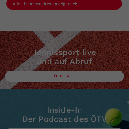
Alle Lizenzcoaches anzeigen
Dieser Wert speichert Ihre Consent-
Einstellungen. Unter anderem eine
zufällig generierte ID, für die
Zweck
historische Speicherung Ihrer
vorgenommen Einstellungen, falls der
Webseiten-Betreiber dies eingestellt
hat.
Tennissport live
und auf Abruf
ÖTV TV
Inside-In
Der Podcast des ÖTV