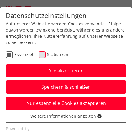
Datenschutzeinstellungen
Auf unserer Webseite werden Cookies verwendet. Einige
davon werden zwingend benötigt, während es uns andere
ermöglichen, Ihre Nutzererfahrung auf unserer Webseite
zu verbessern.
Lehrer finden
Essenziell
Statistiken
Alle akzeptieren
Speichern & schließen
Nur essenzielle Cookies akzeptieren
Weitere Informationen anzeigen
Hier finden Sie offiziell
Essenziell
anerkannte staatlich geprüfte
Essenzielle Cookies werden für grundlegende
Powered by