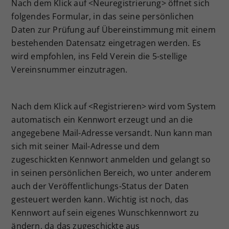
Nach dem Klick auf <Neuregistrierung> öffnet sich
Dieser Wert speichert Ihre Consent-
folgendes Formular, in das seine persönlichen
Einstellungen. Unter anderem eine
Daten zur Prüfung auf Übereinstimmung mit einem
zufällig generierte ID, für die
bestehenden Datensatz eingetragen werden. Es
Zweck
historische Speicherung Ihrer
wird empfohlen, ins Feld Verein die 5-stellige
vorgenommen Einstellungen, falls der
Webseiten-Betreiber dies eingestellt
Vereinsnummer einzutragen.
hat.
Nach dem Klick auf <Registrieren> wird vom System
automatisch ein Kennwort erzeugt und an die
angegebene Mail-Adresse versandt. Nun kann man
sich mit seiner Mail-Adresse und dem
zugeschickten Kennwort anmelden und gelangt so
in seinen persönlichen Bereich, wo unter anderem
auch der Veröffentlichungs-Status der Daten
gesteuert werden kann. Wichtig ist noch, das
Kennwort auf sein eigenes Wunschkennwort zu
ändern, da das zugeschickte aus