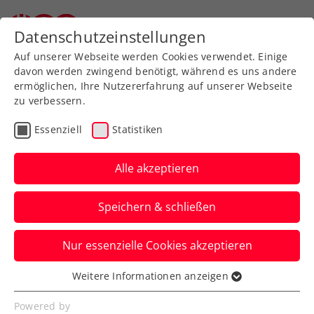
Datenschutzeinstellungen
Auf unserer Webseite werden Cookies verwendet. Einige
davon werden zwingend benötigt, während es uns andere
ermöglichen, Ihre Nutzererfahrung auf unserer Webseite
zu verbessern.
Persönlicher Bereich für
Essenziell
Statistiken
Registrierte
Alle akzeptieren
Speichern & schließen
Nur essenzielle Cookies akzeptieren
Weitere Informationen anzeigen
Den Login-Bereich zur
Essenziell
Verwaltung persönlicher Daten,
Essenzielle Cookies werden für grundlegende
Powered by