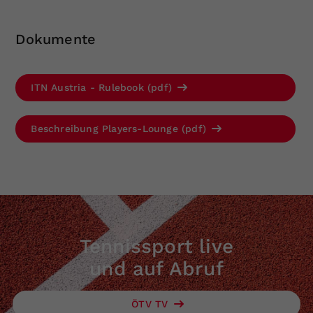
Dokumente
ITN Austria - Rulebook (pdf)
Beschreibung Players-Lounge (pdf)
Tennissport live
und auf Abruf
ÖTV TV