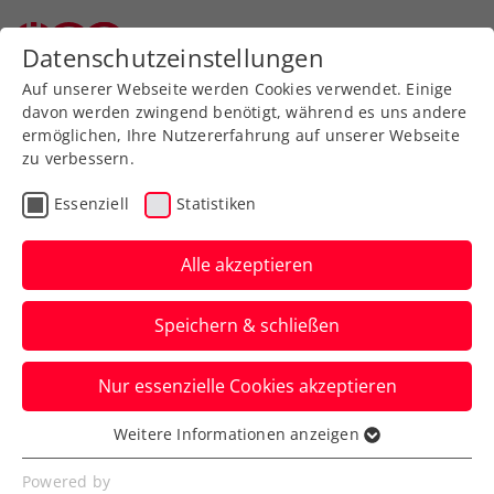
Datenschutzeinstellungen
Auf unserer Webseite werden Cookies verwendet. Einige
davon werden zwingend benötigt, während es uns andere
ermöglichen, Ihre Nutzererfahrung auf unserer Webseite
zu verbessern.
ROG Jugendbetreuung
Essenziell
Statistiken
[ROTSCH]
Alle akzeptieren
Speichern & schließen
ROG-Paket Nr. 1
Nur essenzielle Cookies akzeptieren
Weitere Informationen anzeigen
Der ÖTV setzt auch mit dem
Essenziell
neuen Präsidium voll auf den
Essenzielle Cookies werden für grundlegende
Powered by