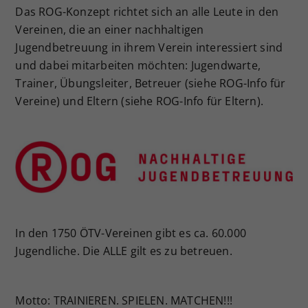
Das ROG-Konzept richtet sich an alle Leute in den
Dieser Wert speichert Ihre Consent-
Vereinen, die an einer nachhaltigen
Einstellungen. Unter anderem eine
Jugendbetreuung in ihrem Verein interessiert sind
zufällig generierte ID, für die
Zweck
historische Speicherung Ihrer
und dabei mitarbeiten möchten: Jugendwarte,
vorgenommen Einstellungen, falls der
Trainer, Übungsleiter, Betreuer (siehe ROG-Info für
Webseiten-Betreiber dies eingestellt
Vereine) und Eltern (siehe ROG-Info für Eltern).
hat.
In den 1750 ÖTV-Vereinen gibt es ca. 60.000
Jugendliche. Die ALLE gilt es zu betreuen.
Motto: TRAINIEREN. SPIELEN. MATCHEN!!!