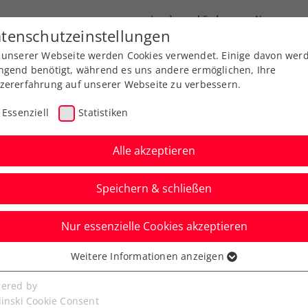
Landesverbände
News
tenschutzeinstellungen
 unserer Webseite werden Cookies verwendet. Einige davon wer
port
Ausbildung
Services
Über uns
ngend benötigt, während es uns andere ermöglichen, Ihre
zererfahrung auf unserer Webseite zu verbessern.
Essenziell
Statistiken
Alle akzeptieren
Speichern & schließen
Nur essenzielle Cookies akzeptieren
er muss für
Weitere Informationen anzeigen
ssenziell
n Ungarn absagen
senzielle Cookies werden für grundlegende Funktionen der
ered by
bseite benötigt. Dadurch ist gewährleistet, dass die Webseite
linski Cookie Consent