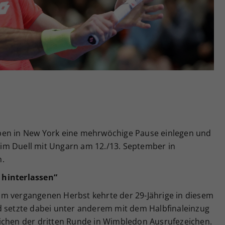
Zweck
generierte ID, für die historische Speicherung
Ihrer vorgenommen Einstellungen, falls der
Webseiten-Betreiber dies eingestellt hat.
pen in New York eine mehrwöchige Pause einlegen und
im Duell mit Ungarn am 12./13. September in
n.
 hinterlassen“
m vergangenen Herbst kehrte der 29-Jährige in diesem
d setzte dabei unter anderem mit dem Halbfinaleinzug
ichen der dritten Runde in Wimbledon Ausrufezeichen.