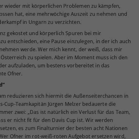
mer wieder mit körperlichen Problemen zu kämpfen,
lossen hat, eine mehrwöchige Auszeit zu nehmen und
derkampf in Ungarn zu verzichten.
nz gekostet und körperlich Spuren bei mir
zu entschieden, eine Pause einzulegen, in der ich auch
rnehmen werde. Wer mich kennt, der weiß, dass mir
ür Österreich zu spielen. Aber im Moment muss ich den
der aufzuladen, um bestens vorbereitet in das
nte Ofner.
d“
am reduzieren sich hiermit die Außenseiterchancen in
is-Cup-Teamkapitän Jürgen Melzer bedauerte die
mer zwei: „Das ist natürlich ein Verlust für das Team,
ass er nicht fit für den Davis Cup ist. Wir werden
setzen, es zum Finalturnier der besten acht Nationen
Wer Ofner im rot-weiß-roten Aufgebot ersetzen wird,