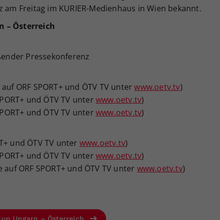
nz am Freitag im KURIER-Medienhaus in Wien bekannt.
n – Österreich
eßender Pressekonferenz
ve auf ORF SPORT+ und ÖTV TV unter
www.oetv.tv
)
F SPORT+ und ÖTV TV unter
www.oetv.tv
)
F SPORT+ und ÖTV TV unter
www.oetv.tv
)
RT+ und ÖTV TV unter
www.oetv.tv
)
F SPORT+ und ÖTV TV unter
www.oetv.tv
)
(live auf ORF SPORT+ und ÖTV TV unter
www.oetv.tv
)
Cup Ungarn – Österreich.