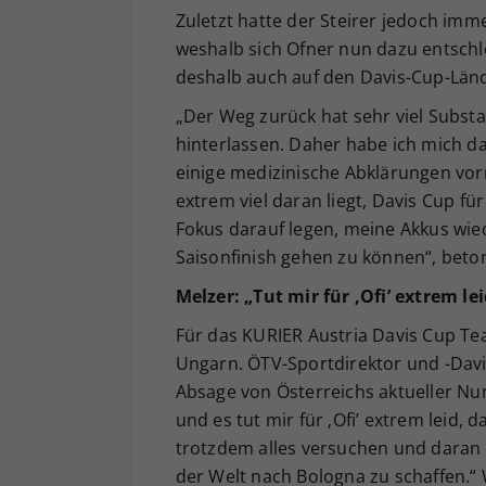
Zuletzt hatte der Steirer jedoch im
weshalb sich Ofner nun dazu entsch
deshalb auch auf den Davis-Cup-Län
„Der Weg zurück hat sehr viel Substa
hinterlassen. Daher habe ich mich da
einige medizinische Abklärungen vo
extrem viel daran liegt, Davis Cup f
Fokus darauf legen, meine Akkus wie
Saisonfinish gehen zu können“, beto
Melzer: „Tut mir für ‚Ofi’ extrem lei
Für das KURIER Austria Davis Cup Te
Ungarn. ÖTV-Sportdirektor und -Dav
Absage von Österreichs aktueller Num
und es tut mir für ‚Ofi’ extrem leid, d
trotzdem alles versuchen und daran 
der Welt nach Bologna zu schaffen.“ 