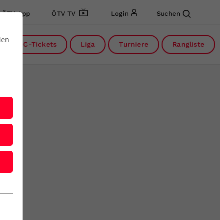
ÖTV App
ÖTV TV
Login
Suchen
den
DC-Tickets
Liga
Turniere
Rangliste