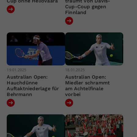
Cup ohne Heliövaara
träumt von Davis-
Cup-Coup gegen
Finnland
19.01.2025
18.01.2025
Australian Open:
Australian Open:
Hauchdünne
Miedler schrammt
Auftaktniederlage für
am Achtelfinale
Behrmann
vorbei