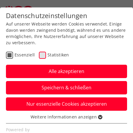
Zurück zur Newsübersicht
Datenschutzeinstellungen
Auf unserer Webseite werden Cookies verwendet. Einige
davon werden zwingend benötigt, während es uns andere
ermöglichen, Ihre Nutzererfahrung auf unserer Webseite
zu verbessern.
Davis Cup
Essenziell
Statistiken
Perfekter Auftakt im
Davis Cup: Neumayer
Alle akzeptieren
landet Coup gegen
Speichern & schließen
Virtanen
Nur essenzielle Cookies akzeptieren
Österreich führt damit in Schwechat
gegen Finnland mit 1:0. Jurij Rodionov
Weitere Informationen anzeigen
Essenziell
kann anschließend nachlegen.
Essenzielle Cookies werden für grundlegende
Powered by