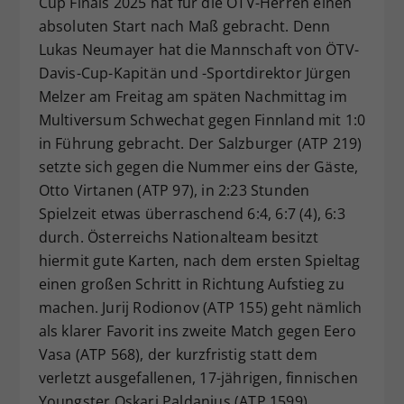
Cup Finals 2025 hat für die ÖTV-Herren einen
Dieser Wert speichert Ihre Consent-
absoluten Start nach Maß gebracht. Denn
Einstellungen. Unter anderem eine
Lukas Neumayer hat die Mannschaft von ÖTV-
zufällig generierte ID, für die
Davis-Cup-Kapitän und -Sportdirektor Jürgen
Zweck
historische Speicherung Ihrer
Melzer am Freitag am späten Nachmittag im
vorgenommen Einstellungen, falls der
Multiversum Schwechat gegen Finnland mit 1:0
Webseiten-Betreiber dies eingestellt
hat.
in Führung gebracht. Der Salzburger (ATP 219)
setzte sich gegen die Nummer eins der Gäste,
Otto Virtanen (ATP 97), in 2:23 Stunden
Spielzeit etwas überraschend 6:4, 6:7 (4), 6:3
durch. Österreichs Nationalteam besitzt
hiermit gute Karten, nach dem ersten Spieltag
einen großen Schritt in Richtung Aufstieg zu
machen. Jurij Rodionov (ATP 155) geht nämlich
als klarer Favorit ins zweite Match gegen Eero
Vasa (ATP 568), der kurzfristig statt dem
verletzt ausgefallenen, 17-jährigen, finnischen
Youngster Oskari Paldanius (ATP 1599)