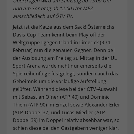
Übertragen wird am Samstag ab 13:00 Uhr
Dieser Wert speichert Ihre Consent-
und am Sonntag ab 12:00 Uhr MEZ
Einstellungen. Unter anderem eine
ausschließlich auf ÖTV TV.
zufällig generierte ID, für die
Jetzt ist die Katze aus dem Sack! Österreichs
Zweck
historische Speicherung Ihrer
vorgenommen Einstellungen, falls der
Davis-Cup-Team kennt beim Play-off der
Webseiten-Betreiber dies eingestellt
Weltgruppe I gegen Irland in Limerick (3./4.
hat.
Februar) nun die genauen Gegner. Denn bei
der Auslosung am Freitag zu Mittag in der UL
Sport Arena wurde nicht nur einerseits die
Spielreihenfolge festgelegt, sondern auch das
Geheimnis um die vorläufige Aufstellung
gelüftet. Während diese bei der ÖTV-Auswahl
mit Sebastian Ofner (ATP 40) und Dominic
Thiem (ATP 90) im Einzel sowie Alexander Erler
(ATP-Doppel 37) und Lucas Miedler (ATP-
Doppel 39) im Doppel relativ absehbar war, so
schien diese bei den Gastgebern weniger klar.