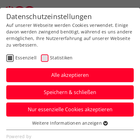
Zurück zur Newsübersicht
Datenschutzeinstellungen
Auf unserer Webseite werden Cookies verwendet. Einige
davon werden zwingend benötigt, während es uns andere
ermöglichen, Ihre Nutzererfahrung auf unserer Webseite
zu verbessern.
Davis Cup
Essenziell
Statistiken
Davis Cup: Thiem
eröffnet für die ÖTV-
Alle akzeptieren
Herren gegen Irlands
Speichern & schließen
Nummer 1 Agwi
Nur essenzielle Cookies akzeptieren
Gleich danach trifft am Samstag in
Limerick Sebastian Ofner auf Osgar
Weitere Informationen anzeigen
Essenziell
O’Hoisin, wie die Auslosung ergab.
Essenzielle Cookies werden für grundlegende
Powered by