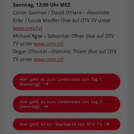
Sonntag, 12:00 Uhr MEZ
Conor Gannon / David O’Hare – Alexander
Erler / Lucas Miedler (live auf ÖTV TV unter
www.oetv.tv
)
Michael Agwi – Sebastian Ofner (live auf ÖTV
TV unter
www.oetv.tv
)
Osgar O’Hoisin – Dominic Thiem (live auf ÖTV
TV unter
www.oetv.tv
)
Hier geht es zum Livestream von Tag 1
(Samstag).
Hier geht es zum Livestream von Tag 2
(Sonntag).
Hier geht es zur Startseite von ÖTV TV.