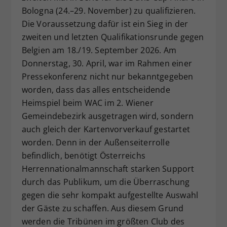
Bologna (24.–29. November) zu qualifizieren.
Dieser Wert speichert Ihre Consent-
Die Voraussetzung dafür ist ein Sieg in der
Einstellungen. Unter anderem eine
zufällig generierte ID, für die
zweiten und letzten Qualifikationsrunde gegen
Zweck
historische Speicherung Ihrer
Belgien am 18./19. September 2026. Am
vorgenommen Einstellungen, falls der
Donnerstag, 30. April, war im Rahmen einer
Webseiten-Betreiber dies eingestellt
Pressekonferenz nicht nur bekanntgegeben
hat.
worden, dass das alles entscheidende
Heimspiel beim WAC im 2. Wiener
Gemeindebezirk ausgetragen wird, sondern
auch gleich der Kartenvorverkauf gestartet
worden. Denn in der Außenseiterrolle
befindlich, benötigt Österreichs
Herrennationalmannschaft starken Support
durch das Publikum, um die Überraschung
gegen die sehr kompakt aufgestellte Auswahl
der Gäste zu schaffen. Aus diesem Grund
werden die Tribünen im größten Club des