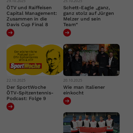
29.10.2025
25.10.2025
ÖTV und Raiffeisen
Schett-Eagle „ganz,
Capital Management:
ganz stolz auf Jürgen
Zusammen in die
Melzer und sein
Davis Cup Final 8
Team“
22.10.2025
20.10.2025
Der SportWoche
Wie man Italiener
ÖTV-Spitzentennis-
einkocht
Podcast: Folge 9