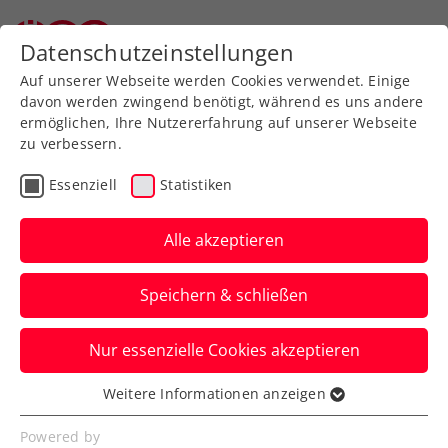
Zurück zur Newsübersicht
Datenschutzeinstellungen
Auf unserer Webseite werden Cookies verwendet. Einige
davon werden zwingend benötigt, während es uns andere
ermöglichen, Ihre Nutzererfahrung auf unserer Webseite
zu verbessern.
Davis Cup
Essenziell
Statistiken
Davis Cup Österreich –
Belgien in Wien: Jetzt
Alle akzeptieren
Karten sichern!
Speichern & schließen
Unterstützt das KURIER Austria Davis Cup
Nur essenzielle Cookies akzeptieren
Team auf dem Weg unter die besten acht
Nationen der Welt.
Weitere Informationen anzeigen
Essenziell
Verfasst von: Manuel Wachta, 19.05.2026
Essenzielle Cookies werden für grundlegende
Powered by