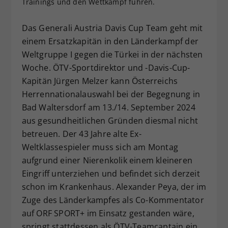
Trainings und den Wettkampf führen.
Dieser Wert speichert Ihre Consent-
Einstellungen. Unter anderem eine
Das Generali Austria Davis Cup Team geht mit
zufällig generierte ID, für die
einem Ersatzkapitän in den Länderkampf der
Zweck
historische Speicherung Ihrer
Weltgruppe I gegen die Türkei in der nächsten
vorgenommen Einstellungen, falls der
Woche. ÖTV-Sportdirektor und -Davis-Cup-
Webseiten-Betreiber dies eingestellt
hat.
Kapitän Jürgen Melzer kann Österreichs
Herrennationalauswahl bei der Begegnung in
Bad Waltersdorf am 13./14. September 2024
aus gesundheitlichen Gründen diesmal nicht
betreuen. Der 43 Jahre alte Ex-
Weltklassespieler muss sich am Montag
aufgrund einer Nierenkolik einem kleineren
Eingriff unterziehen und befindet sich derzeit
schon im Krankenhaus. Alexander Peya, der im
Zuge des Länderkampfes als Co-Kommentator
auf ORF SPORT+ im Einsatz gestanden wäre,
springt stattdessen als ÖTV-Teamcaptain ein.