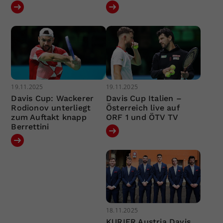
19.11.2025
19.11.2025
Davis Cup: Wackerer
Davis Cup Italien –
Rodionov unterliegt
Österreich live auf
zum Auftakt knapp
ORF 1 und ÖTV TV
Berrettini
18.11.2025
KURIER Austria Davis