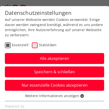
Zurück zur Newsübersicht
Datenschutzeinstellungen
Auf unserer Webseite werden Cookies verwendet. Einige
davon werden zwingend benötigt, während es uns andere
ermöglichen, Ihre Nutzererfahrung auf unserer Webseite
zu verbessern.
Davis Cup
Essenziell
Statistiken
Davis-Cup-Kapitän
Melzer fällt für
Alle akzeptieren
Länderkampf gegen
Speichern & schließen
Türkei aus
Nur essenzielle Cookies akzeptieren
Alexander Peya, ebenfalls Ex-
Weltklassespieler, springt im Generali
Weitere Informationen anzeigen
Essenziell
Austria Davis Cup Team als Captain ein.
Essenzielle Cookies werden für grundlegende
Powered by