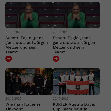
25.10.2025
25.10.2025
Schett-Eagle „ganz,
Schett-Eagle „ganz,
ganz stolz auf Jürgen
ganz stolz auf Jürgen
Melzer und sein
Melzer und sein
Team“
Team“
20.10.2025
20.10.2025
Wie man Italiener
KURIER Austria Davis
einkocht
Cup Team baut in