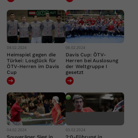
08.02.2024
06.02.2024
Heimspiel gegen die
Davis Cup: ÖTV-
Türkei: Losglück für
Herren bei Auslosung
ÖTV-Herren im Davis
der Weltgruppe I
Cup
gesetzt
04.02.2024
03.02.2024
Souveräner Sieg in
2:0-Führung in