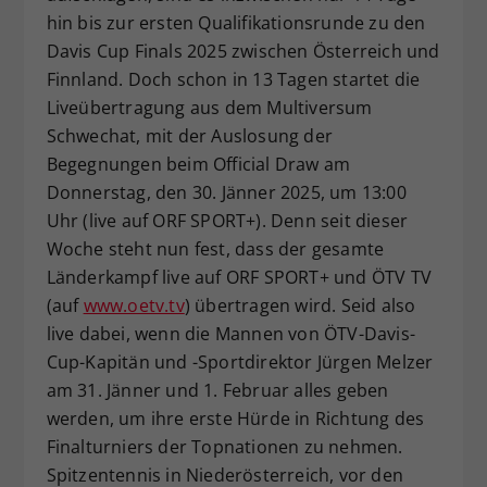
hin bis zur ersten Qualifikationsrunde zu den
Dieser Wert speichert Ihre Consent-
Davis Cup Finals 2025 zwischen Österreich und
Einstellungen. Unter anderem eine
zufällig generierte ID, für die
Finnland. Doch schon in 13 Tagen startet die
Zweck
historische Speicherung Ihrer
Liveübertragung aus dem Multiversum
vorgenommen Einstellungen, falls der
Schwechat, mit der Auslosung der
Webseiten-Betreiber dies eingestellt
Begegnungen beim Official Draw am
hat.
Donnerstag, den 30. Jänner 2025, um 13:00
Uhr (live auf ORF SPORT+). Denn seit dieser
Woche steht nun fest, dass der gesamte
Länderkampf live auf ORF SPORT+ und ÖTV TV
(auf
www.oetv.tv
) übertragen wird. Seid also
live dabei, wenn die Mannen von ÖTV-Davis-
Cup-Kapitän und -Sportdirektor Jürgen Melzer
am 31. Jänner und 1. Februar alles geben
werden, um ihre erste Hürde in Richtung des
Finalturniers der Topnationen zu nehmen.
Spitzentennis in Niederösterreich, vor den