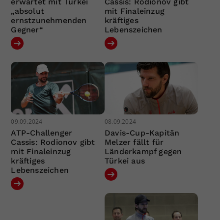
erwartet mit Türkei
Cassis: Rodionov gibt
„absolut
mit Finaleinzug
ernstzunehmenden
kräftiges
Gegner“
Lebenszeichen
09.09.2024
08.09.2024
ATP-Challenger
Davis-Cup-Kapitän
Cassis: Rodionov gibt
Melzer fällt für
mit Finaleinzug
Länderkampf gegen
kräftiges
Türkei aus
Lebenszeichen