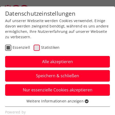
Zurück zur Newsübersicht
Datenschutzeinstellungen
Auf unserer Webseite werden Cookies verwendet. Einige
davon werden zwingend benötigt, während es uns andere
ermöglichen, Ihre Nutzererfahrung auf unserer Webseite
zu verbessern.
Davis Cup
Essenziell
Statistiken
Davis Cup Österreich –
Finnland live auf ORF
Alle akzeptieren
SPORT+ und ÖTV TV
Speichern & schließen
So seid ihr live dabei, wenn die ÖTV-
Nur essenzielle Cookies akzeptieren
Herren den Kampf um einen Platz beim
Finalturnier 2025 aufnehmen.
Weitere Informationen anzeigen
Essenziell
Verfasst von: Manuel Wachta, 17.01.2025
Essenzielle Cookies werden für grundlegende
Powered by