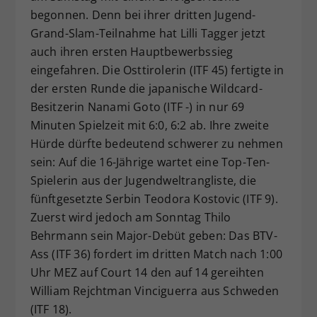
begonnen. Denn bei ihrer dritten Jugend-
Dieser Wert speichert Ihre Consent-
Grand-Slam-Teilnahme hat Lilli Tagger jetzt
Einstellungen. Unter anderem eine
zufällig generierte ID, für die
auch ihren ersten Hauptbewerbssieg
Zweck
historische Speicherung Ihrer
eingefahren. Die Osttirolerin (ITF 45) fertigte in
vorgenommen Einstellungen, falls der
der ersten Runde die japanische Wildcard-
Webseiten-Betreiber dies eingestellt
Besitzerin Nanami Goto (ITF -) in nur 69
hat.
Minuten Spielzeit mit 6:0, 6:2 ab. Ihre zweite
Hürde dürfte bedeutend schwerer zu nehmen
sein: Auf die 16-Jährige wartet eine Top-Ten-
Spielerin aus der Jugendweltrangliste, die
fünftgesetzte Serbin Teodora Kostovic (ITF 9).
Zuerst wird jedoch am Sonntag Thilo
Behrmann sein Major-Debüt geben: Das BTV-
Ass (ITF 36) fordert im dritten Match nach 1:00
Uhr MEZ auf Court 14 den auf 14 gereihten
William Rejchtman Vinciguerra aus Schweden
(ITF 18).