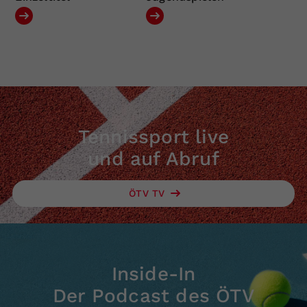
Tennissport live
und auf Abruf
ÖTV TV
Inside-In
Der Podcast des ÖTV