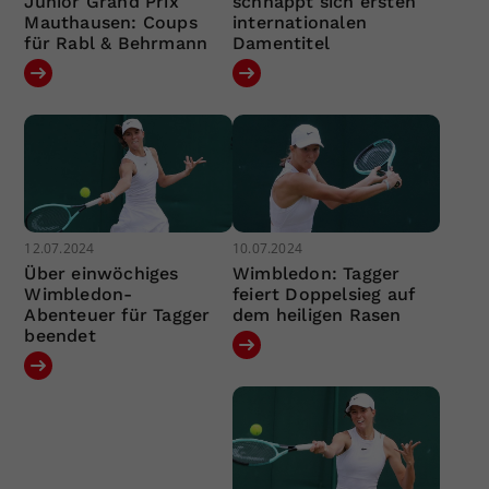
Junior Grand Prix
schnappt sich ersten
Mauthausen: Coups
internationalen
für Rabl & Behrmann
Damentitel
12.07.2024
10.07.2024
Über einwöchiges
Wimbledon: Tagger
Wimbledon-
feiert Doppelsieg auf
Abenteuer für Tagger
dem heiligen Rasen
beendet