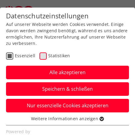
Zurück zur Newsübersicht
Datenschutzeinstellungen
Auf unserer Webseite werden Cookies verwendet. Einige
davon werden zwingend benötigt, während es uns andere
ermöglichen, Ihre Nutzererfahrung auf unserer Webseite
zu verbessern.
ITF
Turniere
Kids & Jugend
Essenziell
Statistiken
Australian Open: Tagger
stürmt zu Grand-Slam-
Alle akzeptieren
Premierenerfolg
Speichern & schließen
Das ÖTV-Nachwuchstalent benötigt in
Nur essenzielle Cookies akzeptieren
Melbourne nur 69 Minuten für den
Erstrundensieg.
Weitere Informationen anzeigen
Essenziell
Verfasst von: Manuel Wachta, 18.01.2025
Essenzielle Cookies werden für grundlegende
Powered by