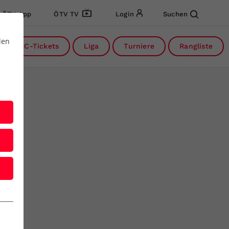
ÖTV App
ÖTV TV
Login
Suchen
den
DC-Tickets
Liga
Turniere
Rangliste