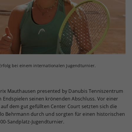
Zweck
generierte ID, für die historische Speicherung
Ihrer vorgenommen Einstellungen, falls der
Webseiten-Betreiber dies eingestellt hat.
Erfolg bei einem internationalen Jugendturnier.
 Prix Mauthausen presented by Danubis Tenniszentrum
n Endspielen seinen krönenden Abschluss. Vor einer
auf dem gut gefüllten Center Court setzten sich die
lo Behrmann durch und sorgten für einen historischen
100-Sandplatz-Jugendturnier.