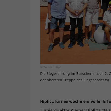
© Werner Hipfl
Die Siegerehrung im Burscheneinzel: 2. Gab
der obersten Treppe des Siegerpodests).
Hipfl: „Turnierwoche ein voller Erfo
Turnierdirektor Werner Hipfl zeigte 