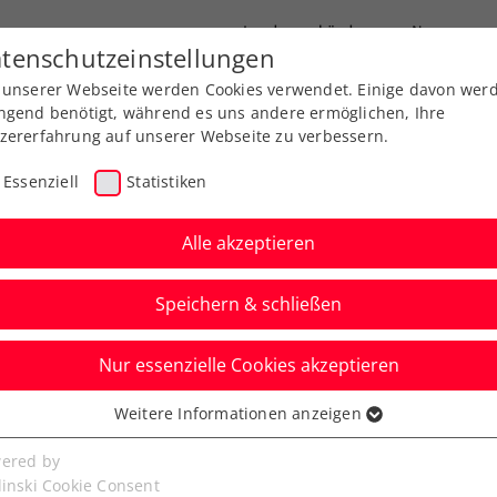
Landesverbände
News
tenschutzeinstellungen
 unserer Webseite werden Cookies verwendet. Einige davon wer
port
Ausbildung
Services
Über uns
ngend benötigt, während es uns andere ermöglichen, Ihre
zererfahrung auf unserer Webseite zu verbessern.
Essenziell
Statistiken
Alle akzeptieren
Speichern & schließen
Nur essenzielle Cookies akzeptieren
an Junior Grand Prix
Weitere Informationen anzeigen
ssenziell
ups für Rabl &
senzielle Cookies werden für grundlegende Funktionen der
ered by
bseite benötigt. Dadurch ist gewährleistet, dass die Webseite
linski Cookie Consent