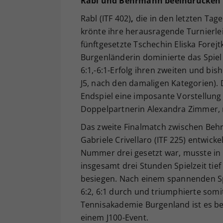
Rabl und Behrmann beeindrucken
Rabl (ITF 402)
,
die in den letzten Tage
krönte ihre herausragende Turnierle
fünftgesetzte Tschechin Eliska Forejtk
Burgenländerin dominierte das Spiel 
6:1,-6:1-Erfolg ihren zweiten und bish
J5, nach den damaligen Kategorien). 
Endspiel eine imposante Vorstellung 
Doppelpartnerin Alexandra Zimmer, m
Das zweite Finalmatch zwischen Behr
Gabriele Crivellaro (ITF 225) entwick
Nummer drei gesetzt war, musste in
insgesamt drei Stunden Spielzeit tief
besiegen. Nach einem spannenden Spiel
6:2, 6:1 durch und triumphierte somi
Tennisakademie Burgenland ist es bere
einem J100-Event.