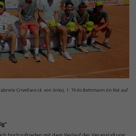
riele Crivellaro (4. von links), 1. Thilo Behrmann (in Rot auf
lg“
sich hochzufrieden mit dem Verlauf der Veranstaltung: