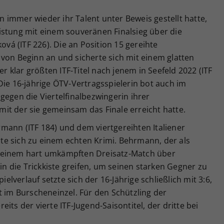
n immer wieder ihr Talent unter Beweis gestellt hatte,
istung mit einem souveränen Finalsieg über die
ová (ITF 226). Die an Position 15 gereihte
von Beginn an und sicherte sich mit einem glatten
er klar größten ITF-Titel nach jenem in Seefeld 2022 (ITF
Die 16-jährige ÖTV-Vertragsspielerin bot auch im
gegen die Viertelfinalbezwingerin ihrer
it der sie gemeinsam das Finale erreicht hatte.
mann (ITF 184) und dem viertgereihten Italiener
elte sich zu einem echten Krimi. Behrmann, der als
 einem hart umkämpften Dreisatz-Match über
 in die Trickkiste greifen, um seinen starken Gegner zu
verlauf setzte sich der 16-Jährige schließlich mit 3:6,
t im Burscheneinzel. Für den Schützling der
its der vierte ITF-Jugend-Saisontitel, der dritte bei