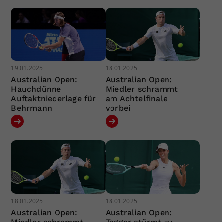
19.01.2025
18.01.2025
Australian Open:
Australian Open:
Hauchdünne
Miedler schrammt
Auftaktniederlage für
am Achtelfinale
Behrmann
vorbei
18.01.2025
18.01.2025
Australian Open:
Australian Open:
Miedler schrammt
Tagger stürmt zu