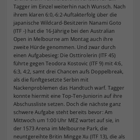
Tagger im Einzel weiterhin nach Wunsch. Nach
Dieser Wert speichert Ihre Consent-
ihrem klaren 6:0,-6:2-Auftakterfolg über die
Einstellungen. Unter anderem eine
zufällig generierte ID, für die
japanische Wildcard-Besitzerin Nanami Goto
Zweck
historische Speicherung Ihrer
(ITF -) hat die 16-Jährige bei den Australian
vorgenommen Einstellungen, falls der
Open in Melbourne am Montag auch ihre
Webseiten-Betreiber dies eingestellt
zweite Hürde genommen. Und zwar durch
hat.
einen Aufgabesieg: Die Osttirolerin (ITF 45)
führte gegen Teodora Kostovic (ITF 9) mit 4:6,
6:3, 4:2, samt drei Chancen aufs Doppelbreak,
als die fünftgesetzte Serbin mit
Nackenproblemen das Handtuch warf. Tagger
konnte hiermit eine Top-Ten-Juniorin auf ihre
Abschussliste setzen. Doch die nächste ganz
schwere Aufgabe steht bereits bevor: Am
Mittwoch um 1:00 Uhr MEZ wartet auf sie, in
der 1573 Arena im Melbourne Park, die
neuntgereihte Britin Mingge Xu (ITF 13), die als