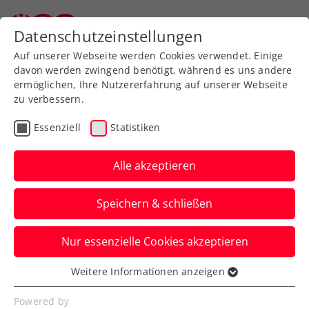
Zurück zur Newsübersicht
Datenschutzeinstellungen
Auf unserer Webseite werden Cookies verwendet. Einige
davon werden zwingend benötigt, während es uns andere
ermöglichen, Ihre Nutzererfahrung auf unserer Webseite
zu verbessern.
ITF
Turniere
Kids & Jugend
Essenziell
Statistiken
Australian Open: Tagger
nimmt Top-10-Juniorin
Alle akzeptieren
raus
Speichern & schließen
Das heimische Nachwuchstalent steht
Nur essenzielle Cookies akzeptieren
hiermit beim Jugend-Grand-Slam in
Melbourne im Achtelfinale.
Weitere Informationen anzeigen
Essenziell
Verfasst von: Manuel Wachta, 21.01.2025
Essenzielle Cookies werden für grundlegende
Powered by