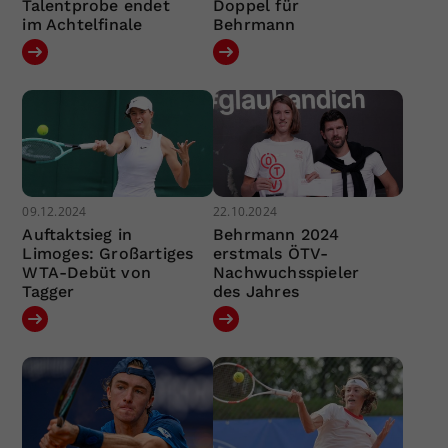
Talentprobe endet
Doppel für
im Achtelfinale
Behrmann
09.12.2024
22.10.2024
Auftaktsieg in
Behrmann 2024
Limoges: Großartiges
erstmals ÖTV-
WTA-Debüt von
Nachwuchsspieler
Tagger
des Jahres