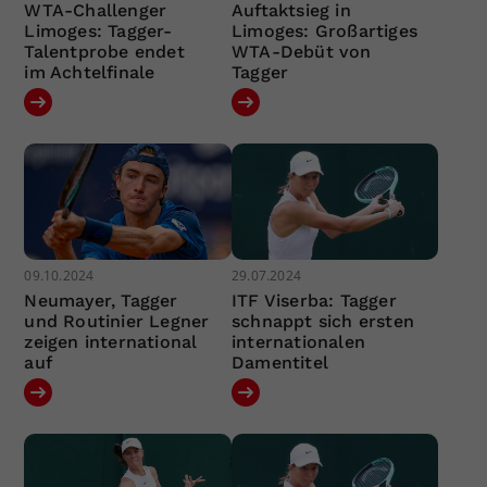
WTA-Challenger
Auftaktsieg in
Limoges: Tagger-
Limoges: Großartiges
Talentprobe endet
WTA-Debüt von
im Achtelfinale
Tagger
09.10.2024
29.07.2024
Neumayer, Tagger
ITF Viserba: Tagger
und Routinier Legner
schnappt sich ersten
zeigen international
internationalen
auf
Damentitel