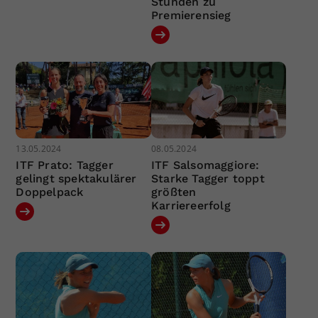
Stunden zu
Premierensieg
13.05.2024
08.05.2024
ITF Prato: Tagger
ITF Salsomaggiore:
gelingt spektakulärer
Starke Tagger toppt
Doppelpack
größten
Karriereerfolg