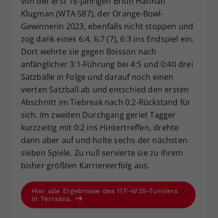
von der erst 16-jährigen Britin Hannah
Klugman (WTA 587), der Orange-Bowl-
Gewinnerin 2023, ebenfalls nicht stoppen und
zog dank eines 6:4, 6:7 (7), 6:3 ins Endspiel ein.
Dort wehrte sie gegen Boisson nach
anfänglicher 3:1-Führung bei 4:5 und 0:40 drei
Satzbälle in Folge und darauf noch einen
vierten Satzball ab und entschied den ersten
Abschnitt im Tiebreak nach 0:2-Rückstand für
sich. Im zweiten Durchgang geriet Tagger
kurzzeitig mit 0:2 ins Hintertreffen, drehte
dann aber auf und holte sechs der nächsten
sieben Spiele. Zu null servierte sie zu ihrem
bisher größten Karriereerfolg aus.
Hier alle Ergebnisse des ITF-W35-Turniers
in Terrassa.