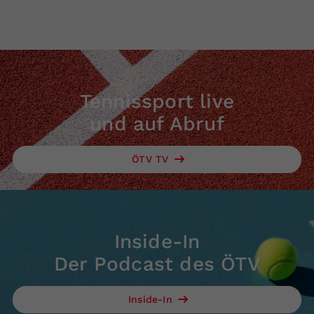
Tennissport live
und auf Abruf
ÖTV TV
Inside-In
Der Podcast des ÖTV
Inside-In