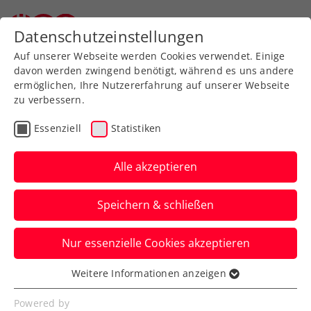
Zurück zur Newsübersicht
Datenschutzeinstellungen
Auf unserer Webseite werden Cookies verwendet. Einige
davon werden zwingend benötigt, während es uns andere
ermöglichen, Ihre Nutzererfahrung auf unserer Webseite
zu verbessern.
ITF
Essenziell
Statistiken
ITF Terrassa:
Sensationelle Tagger holt
Alle akzeptieren
mit 17 Jahren 1.
Speichern & schließen
Damentitel
Nur essenzielle Cookies akzeptieren
Das ÖTV-Talent ist damit jüngste
österreichische 25.000-US-Dollar-
Weitere Informationen anzeigen
Essenziell
Turniersiegerin seit Tamira Paszek 2005.
Essenzielle Cookies werden für grundlegende
Powered by