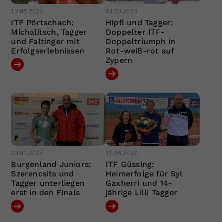
13.06.2023
13.03.2023
ITF Pörtschach:
Hipfl und Tagger:
Michalitsch, Tagger
Doppelter ITF-
und Faltinger mit
Doppeltriumph in
Erfolgserlebnissen
Rot-weiß-rot auf
Zypern
23.01.2023
11.04.2022
Burgenland Juniors:
ITF Güssing:
Szerencsits und
Heimerfolge für Syl
Tagger unterliegen
Gaxherri und 14-
erst in den Finals
jährige Lilli Tagger