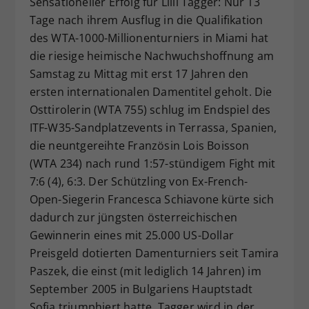
Sensationeller Erfolg für Lilli Tagger: Nur 13
Dieser Wert speichert Ihre Consent-
Tage nach ihrem Ausflug in die Qualifikation
Einstellungen. Unter anderem eine
des WTA-1000-Millionenturniers in Miami hat
zufällig generierte ID, für die
die riesige heimische Nachwuchshoffnung am
Zweck
historische Speicherung Ihrer
Samstag zu Mittag mit erst 17 Jahren den
vorgenommen Einstellungen, falls der
ersten internationalen Damentitel geholt. Die
Webseiten-Betreiber dies eingestellt
hat.
Osttirolerin (WTA 755) schlug im Endspiel des
ITF-W35-Sandplatzevents in Terrassa, Spanien,
die neuntgereihte Französin Lois Boisson
(WTA 234) nach rund 1:57-stündigem Fight mit
7:6 (4), 6:3. Der Schützling von Ex-French-
Open-Siegerin Francesca Schiavone kürte sich
dadurch zur jüngsten österreichischen
Gewinnerin eines mit 25.000 US-Dollar
Preisgeld dotierten Damenturniers seit Tamira
Paszek, die einst (mit lediglich 14 Jahren) im
September 2005 in Bulgariens Hauptstadt
Sofia triumphiert hatte. Tagger wird in der