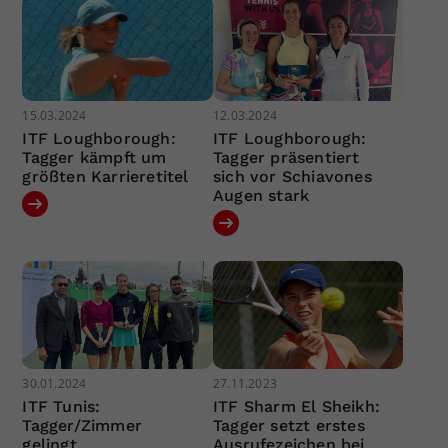
15.03.2024
12.03.2024
ITF Loughborough:
ITF Loughborough:
Tagger kämpft um
Tagger präsentiert
größten Karrieretitel
sich vor Schiavones
Augen stark
30.01.2024
27.11.2023
ITF Tunis:
ITF Sharm El Sheikh:
Tagger/Zimmer
Tagger setzt erstes
gelingt
Ausrufezeichen bei