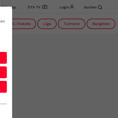
ÖTV App
ÖTV TV
Login
Suchen
den
DC-Tickets
Liga
Turniere
Rangliste