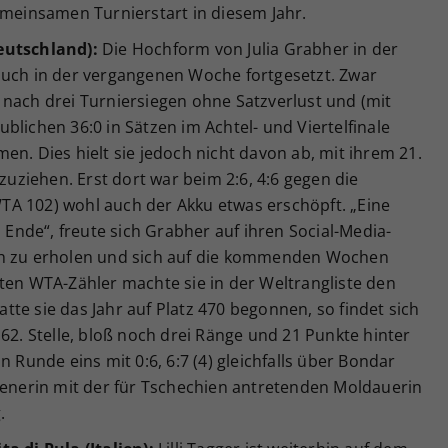
emeinsamen Turnierstart in diesem Jahr.
eutschland):
Die Hochform von Julia Grabher in der
auch in der vergangenen Woche fortgesetzt. Zwar
 nach drei Turniersiegen ohne Satzverlust und (mit
blichen 36:0 in Sätzen im Achtel- und Viertelfinale
en. Dies hielt sie jedoch nicht davon ab, mit ihrem 21.
nzuziehen. Erst dort war beim 2:6, 4:6 gegen die
A 102) wohl auch der Akku etwas erschöpft. „Eine
nde“, freute sich Grabher auf ihren Social-Media-
 sich zu erholen und sich auf die kommenden Wochen
ten WTA-Zähler machte sie in der Weltrangliste den
te sie das Jahr auf Platz 470 begonnen, so findet sich
162. Stelle, bloß noch drei Ränge und 21 Punkte hinter
n Runde eins mit 0:6, 6:7 (4) gleichfalls über Bondar
Wienerin mit der für Tschechien antretenden Moldauerin
.