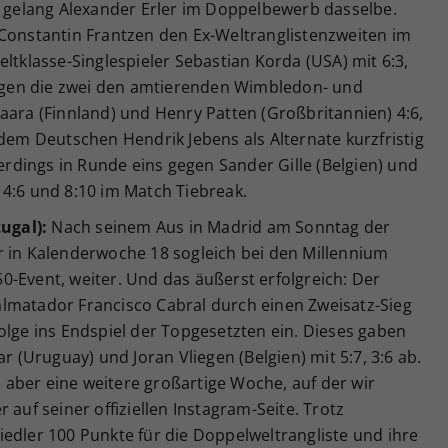
, gelang Alexander Erler im Doppelbewerb dasselbe.
 Constantin Frantzen den Ex-Weltranglistenzweiten im
ltklasse-Singlespieler Sebastian Korda (USA) mit 6:3,
rlagen die zwei den amtierenden Wimbledon- und
aara (Finnland) und Henry Patten (Großbritannien) 4:6,
 dem Deutschen Hendrik Jebens als Alternate kurzfristig
lerdings in Runde eins gegen Sander Gille (Belgien) und
), 4:6 und 8:10 im Match Tiebreak.
tugal):
Nach seinem Aus in Madrid am Sonntag der
r in Kalenderwoche 18 sogleich bei den Millennium
-Event, weiter. Und das äußerst erfolgreich: Der
lmatador Francisco Cabral durch einen Zweisatz-Sieg
olge ins Endspiel der Topgesetzten ein. Dieses gaben
r (Uruguay) und Joran Vliegen (Belgien) mit 5:7, 3:6 ab.
n, aber eine weitere großartige Woche, auf der wir
 auf seiner offiziellen Instagram-Seite. Trotz
edler 100 Punkte für die Doppelweltrangliste und ihre