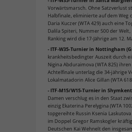
- ITF-W35-Turnier in Santa Margherit
Vorwärtsmarsch. Ohne Satzverlust stü
Halbfinale, eliminierte auf dem Weg d
Daria Kuczer (WTA 429) auch eine Top
Dalila Spiteri, Nummer 500 der Welt,
Ranking wird die 17-Jährige am 12. M
- ITF-W35-Turnier in Nottingham (G
krankheitsbedingter Auszeit durch ei
Nigina Abduraimova (WTA 825) ihren
Achtelfinale unterlag die 34-jährige
Lokalmatadorin Alice Gillan (WTA 618) 
- ITF-M15/W15-Turnier in Shymkent
Damen verschlug es in den Staat zwis
einzig Ekaterina Perelygina (WTA 10
topgereihte Russin Ksenia Laskutova (
im Doppel Gregor Ramskogler kräftig
Deutschen Kai Wehnelt den insgesamt