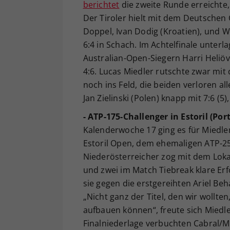
berichtet
die zweite Runde erreichte
Der Tiroler hielt mit dem Deutschen
Doppel, Ivan Dodig (Kroatien), und We
6:4 in Schach. Im Achtelfinale unte
Australian-Open-Siegern Harri Heliöv
4:6. Lucas Miedler rutschte zwar mit
noch ins Feld, die beiden verloren al
Jan Zielinski (Polen) knapp mit 7:6 (5
- ATP-175-Challenger in Estoril (Por
Kalenderwoche 17 ging es für Miedle
Estoril Open, dem ehemaligen ATP-250
Niederösterreicher zog mit dem Loka
und zwei im Match Tiebreak klare Erf
sie gegen die erstgereihten Ariel Beha
„Nicht ganz der Titel, den wir wollte
aufbauen können“, freute sich Miedler
Finalniederlage verbuchten Cabral/Mi