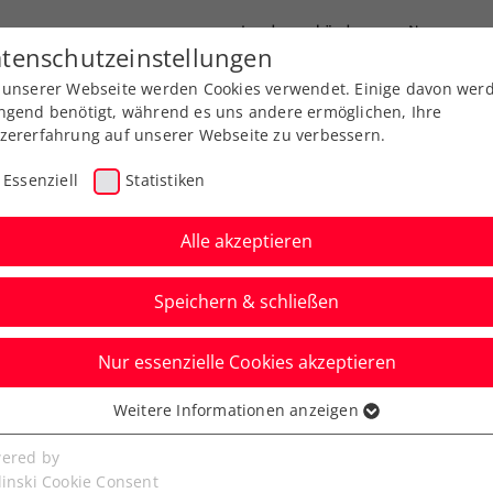
Landesverbände
News
tenschutzeinstellungen
 unserer Webseite werden Cookies verwendet. Einige davon wer
port
Ausbildung
Services
Über uns
ngend benötigt, während es uns andere ermöglichen, Ihre
zererfahrung auf unserer Webseite zu verbessern.
Essenziell
Statistiken
Alle akzeptieren
Speichern & schließen
ITF
Turniere
Kids & Jugend
Nur essenzielle Cookies akzeptieren
 Grabher-Siegesserie
Weitere Informationen anzeigen
ssenziell
en Finale gestoppt
senzielle Cookies werden für grundlegende Funktionen der
ered by
bseite benötigt. Dadurch ist gewährleistet, dass die Webseite
linski Cookie Consent