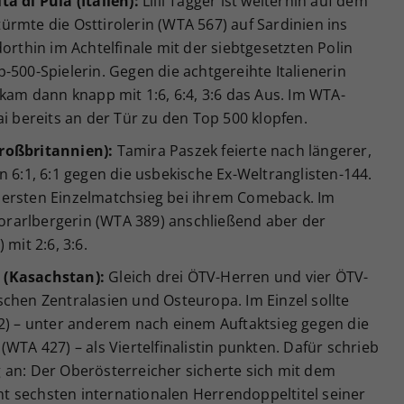
a di Pula (Italien):
Lilli Tagger ist weiterhin auf dem
rmte die Osttirolerin (WTA 567) auf Sardinien ins
orthin im Achtelfinale mit der siebtgesetzten Polin
-500-Spielerin. Gegen die achtgereihte Italienerin
 kam dann knapp mit 1:6, 6:4, 3:6 das Aus. Im WTA-
ai bereits an der Tür zu den Top 500 klopfen.
roßbritannien):
Tamira Paszek feierte nach längerer,
n 6:1, 6:1 gegen die usbekische Ex-Weltranglisten-144.
 ersten Einzelmatchsieg bei ihrem Comeback. Im
 Vorarlbergerin (WTA 389) anschließend aber der
mit 2:6, 3:6.
 (Kasachstan):
Gleich drei ÖTV-Herren und vier ÖTV-
chen Zentralasien und Osteuropa. Im Einzel sollte
02) – unter anderem nach einem Auftaktsieg gegen die
WTA 427) – als Viertelfinalistin punkten. Dafür schrieb
 an: Der Oberösterreicher sicherte sich mit dem
 sechsten internationalen Herrendoppeltitel seiner