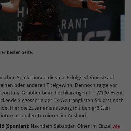
Zweck
generierte ID, für die historische Speicherung
Ihrer vorgenommen Einstellungen, falls der
Webseiten-Betreiber dies eingestellt hat.
rer besten Seite.
ischen Spieler:innen diesmal Erfolgserlebnisse auf
 einen oder anderen Titelgewinn. Dennoch ragte vor
gt von Julia Grabher beim hochkarätigen ITF-W100-Event
ckende Siegesserie der Ex-Weltranglisten-54. erst nach
 Ende. Hier die Zusammenfassung mit den größten
 internationalen Turnieren im Ausland.
id (Spanien):
Nachdem Sebastian Ofner im Einzel
wie