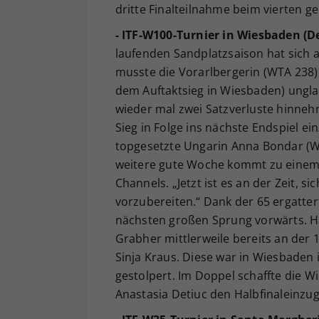
dritte Finalteilnahme beim vierten g
- ITF-W100-Turnier in Wiesbaden (D
laufenden Sandplatzsaison hat sich 
musste die Vorarlbergerin (WTA 238)
dem Auftaktsieg in Wiesbaden) unglau
wieder mal zwei Satzverluste hinnehm
Sieg in Folge ins nächste Endspiel ei
topgesetzte Ungarin Anna Bondar (WT
weitere gute Woche kommt zu einem E
Channels. „Jetzt ist es an der Zeit,
vorzubereiten.“ Dank der 65 ergatter
nächsten großen Sprung vorwärts. Hat
Grabher mittlerweile bereits an der 
Sinja Kraus. Diese war in Wiesbaden i
gestolpert. Im Doppel schaffte die 
Anastasia Detiuc den Halbfinaleinzug