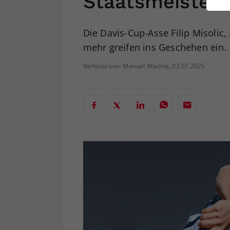
Staatsmeisters
ei
Die Davis-Cup-Asse Filip Misolic
mehr greifen ins Geschehen ein.
S
Verfasst von: Manuel Wachta, 02.07.2025