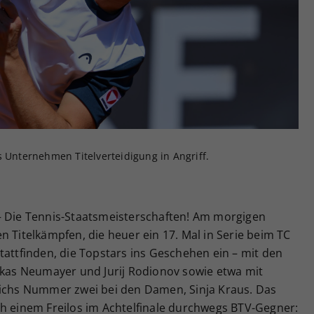
Zweck
generierte ID, für die historische Speicherung
Ihrer vorgenommen Einstellungen, falls der
Webseiten-Betreiber dies eingestellt hat.
s Unternehmen Titelverteidigung in Angriff.
– Die Tennis-Staatsmeisterschaften! Am morgigen
n Titelkämpfen, die heuer ein 17. Mal in Serie beim TC
tattfinden, die Topstars ins Geschehen ein – mit den
Lukas Neumayer und Jurij Rodionov sowie etwa mit
eichs Nummer zwei bei den Damen, Sinja Kraus. Das
ch einem Freilos im Achtelfinale durchwegs BTV-Gegner: