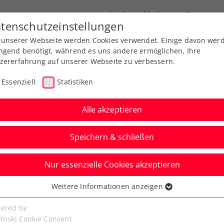
Landesverbände
News
tenschutzeinstellungen
 unserer Webseite werden Cookies verwendet. Einige davon wer
port
Ausbildung
Services
Über uns
ngend benötigt, während es uns andere ermöglichen, Ihre
zererfahrung auf unserer Webseite zu verbessern.
Essenziell
Statistiken
Alle akzeptieren
Speichern & schließen
meine Klasse
Turniere
Nur essenzielle Cookies akzeptieren
arten in die win2day
Weitere Informationen anzeigen
ssenziell
nis-
senzielle Cookies werden für grundlegende Funktionen der
ered by
bseite benötigt. Dadurch ist gewährleistet, dass die Webseite
linski Cookie Consent