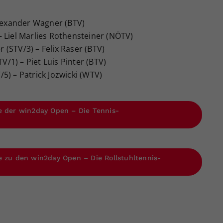
Alexander Wagner (BTV)
– Liel Marlies Rothensteiner (NÖTV)
(STV/3) – Felix Raser (BTV)
TV/1) – Piet Luis Pinter (BTV)
5) – Patrick Jozwicki (WTV)
e der win2day Open – Die Tennis-
e zu den win2day Open – Die Rollstuhltennis-