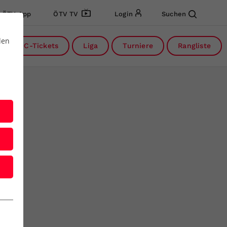
ÖTV App
ÖTV TV
Login
Suchen
den
DC-Tickets
Liga
Turniere
Rangliste