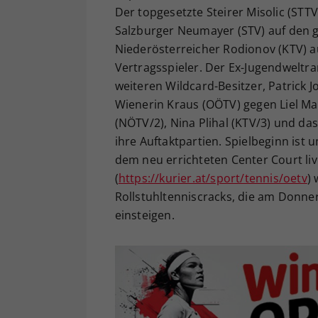
Der topgesetzte Steirer Misolic (STTV) 
Salzburger Neumayer (STV) auf den ge
Niederösterreicher Rodionov (KTV) a
Vertragsspieler. Der Ex-Jugendweltra
weiteren Wildcard-Besitzer, Patrick J
Wienerin Kraus (OÖTV) gegen Liel Ma
(NÖTV/2), Nina Plihal (KTV/3) und das
ihre Auftaktpartien. Spielbeginn ist
dem neu errichteten Center Court li
(
https://kurier.at/sport/tennis/oetv
)
Rollstuhltenniscracks, die am Donne
einsteigen.