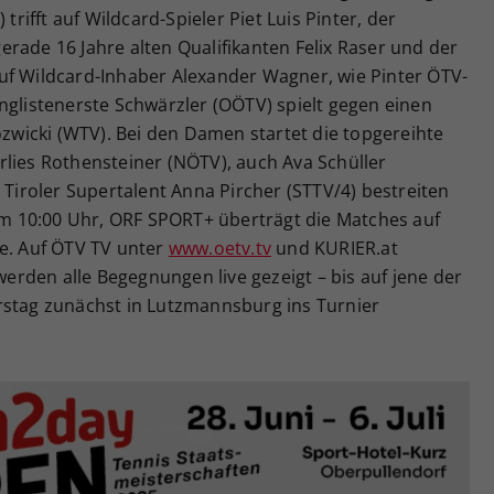
trifft auf Wildcard-Spieler Piet Luis Pinter, der
rade 16 Jahre alten Qualifikanten Felix Raser und der
uf Wildcard-Inhaber Alexander Wagner, wie Pinter ÖTV-
nglistenerste Schwärzler (OÖTV) spielt gegen einen
ozwicki (WTV). Bei den Damen startet die topgereihte
rlies Rothensteiner (NÖTV), auch Ava Schüller
 Tiroler Supertalent Anna Pircher (STTV/4) bestreiten
 um 10:00 Uhr, ORF SPORT+ überträgt die Matches auf
ve. Auf ÖTV TV unter
www.oetv.tv
und KURIER.at
 werden alle Begegnungen live gezeigt – bis auf jene der
rstag zunächst in Lutzmannsburg ins Turnier