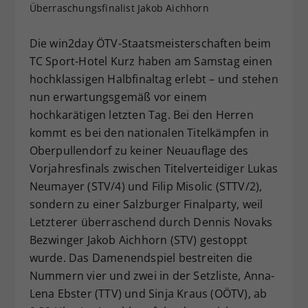
Überraschungsfinalist Jakob Aichhorn
Dieser Wert speichert Ihre Consent-
Einstellungen. Unter anderem eine
Die win2day ÖTV-Staatsmeisterschaften beim
zufällig generierte ID, für die
TC Sport-Hotel Kurz haben am Samstag einen
Zweck
historische Speicherung Ihrer
vorgenommen Einstellungen, falls der
hochklassigen Halbfinaltag erlebt – und stehen
Webseiten-Betreiber dies eingestellt
nun erwartungsgemäß vor einem
hat.
hochkarätigen letzten Tag. Bei den Herren
kommt es bei den nationalen Titelkämpfen in
Oberpullendorf zu keiner Neuauflage des
Vorjahresfinals zwischen Titelverteidiger Lukas
Neumayer (STV/4) und Filip Misolic (STTV/2),
sondern zu einer Salzburger Finalparty, weil
Letzterer überraschend durch Dennis Novaks
Bezwinger Jakob Aichhorn (STV) gestoppt
wurde. Das Damenendspiel bestreiten die
Nummern vier und zwei in der Setzliste, Anna-
Lena Ebster (TTV) und Sinja Kraus (OÖTV), ab