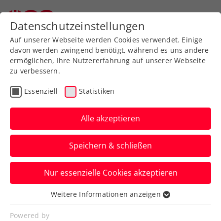
Zurück zur Newsübersicht
Datenschutzeinstellungen
Auf unserer Webseite werden Cookies verwendet. Einige
davon werden zwingend benötigt, während es uns andere
ermöglichen, Ihre Nutzererfahrung auf unserer Webseite
zu verbessern.
Rollstuhltennis
Inklusion
Essenziell
Statistiken
Allgemeine Klasse
Turniere
Alle akzeptieren
Aichhorn verhindert
Speichern & schließen
finale Neuauflage bei
win2day ÖTV-
Nur essenzielle Cookies akzeptieren
Staatsmeisterschaften
Weitere Informationen anzeigen
Essenziell
Nun wartet Titelverteidiger Lukas
Essenzielle Cookies werden für grundlegende
Powered by