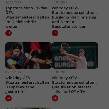
06.07.2023
05.07.2023
Topstars der win2day
win2day ÖTV-
ÖTV-
Staatsmeisterschaften:
Staatsmeisterschaften
Burgenländer:innentag
im Gleichschritt
und Damen-
weiter
Gesetztensterben
05.07.2023
30.06.2023
win2day ÖTV-
win2day ÖTV-
Staatsmeisterschaften:
Staatsmeisterschaften:
Hauptbewerbe
Qualifikation startet
gestartet
– live auf ÖTV TV