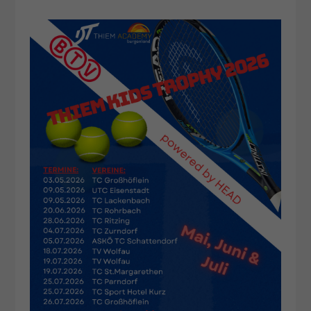
Dieser Wert speichert Ihre Consent-
Einstellungen. Unter anderem eine
zufällig generierte ID, für die
Zweck
historische Speicherung Ihrer
vorgenommen Einstellungen, falls der
Webseiten-Betreiber dies eingestellt
hat.