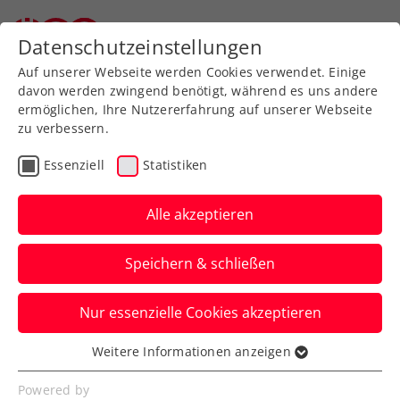
Zurück zur Newsübersicht
Datenschutzeinstellungen
Auf unserer Webseite werden Cookies verwendet. Einige
davon werden zwingend benötigt, während es uns andere
ermöglichen, Ihre Nutzererfahrung auf unserer Webseite
zu verbessern.
Turniere
Kids & Jugend
Essenziell
Statistiken
Alle THIEM Kids Trophys
2026 im Überblick
Alle akzeptieren
Anmelden und mitspielen 💪
Speichern & schließen
Verfasst von: Claudia Schlögl-Wandl, 22.05.2026
Nur essenzielle Cookies akzeptieren
Weitere Informationen anzeigen
Essenziell
Essenzielle Cookies werden für grundlegende
Powered by