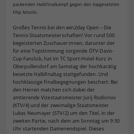
packenden Halbfinalkampf gegen den topgesetzten
Dieser Wert speichert Ihre Consent-
Filip Misolic.
Einstellungen. Unter anderem eine
zufällig generierte ID, für die
Zweck
historische Speicherung Ihrer
Großes Tennis bei den win2day Open – Die
vorgenommen Einstellungen, falls der
Tennis-Staatsmeisterschaften! Vor rund 500
Webseiten-Betreiber dies eingestellt
begeisterten Zuschauer:innen, darunter der
hat.
für eine Topstimmung sorgende ÖTV-Davis-
Cup-Fanclub, hat im TC Sport-Hotel-Kurz in
Oberpullendorf am Samstag der hochkarätig
besetzte Halbfinaltag stattgefunden. Und
hochklassige Finalbegegnungen beschert: Bei
den Herren matchen sich dabei der
amtierende Vizestaatsmeister Jurij Rodionov
(KTV/4) und der zweimalige Staatsmeister
Lukas Neumayer (STV/2) um den Titel, in der
zweiten Partie, nach dem am Sonntag um 9:30
Uhr startenden Damenendspiel. Dieses