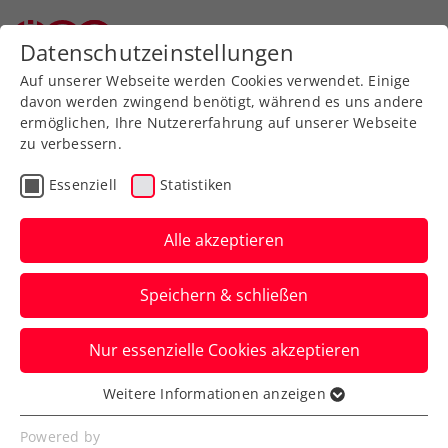
Zurück zur Newsübersicht
Datenschutzeinstellungen
Auf unserer Webseite werden Cookies verwendet. Einige
davon werden zwingend benötigt, während es uns andere
ermöglichen, Ihre Nutzererfahrung auf unserer Webseite
zu verbessern.
Rollstuhltennis
Inklusion
Essenziell
Statistiken
Allgemeine Klasse
Turniere
Alle akzeptieren
Rodionov-Revanche bei
Speichern & schließen
win2day Open – Die
Tennis-
Nur essenzielle Cookies akzeptieren
Staatsmeisterschaften
Weitere Informationen anzeigen
Essenziell
Das ÖTV-Ass gewinnt die Neuauflage des
Essenzielle Cookies werden für grundlegende
Powered by