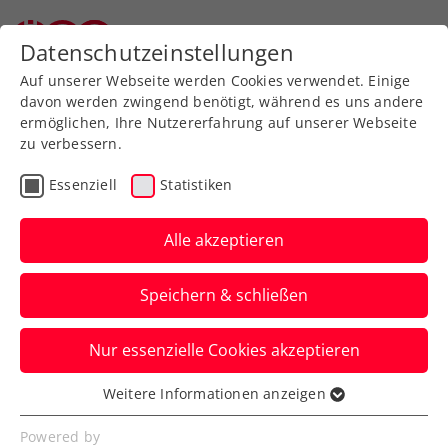
Zurück zur Newsübersicht
Datenschutzeinstellungen
Auf unserer Webseite werden Cookies verwendet. Einige
davon werden zwingend benötigt, während es uns andere
ermöglichen, Ihre Nutzererfahrung auf unserer Webseite
zu verbessern.
VR-Tennis
Pickleball
Rollstuhltennis
Essenziell
Statistiken
Inklusion
Allgemeine Klasse
Turniere
Alle akzeptieren
Österreichs Tenniselite
Speichern & schließen
bei den win2day Open
Tennis
Nur essenzielle Cookies akzeptieren
Staatsmeisterschaften
Weitere Informationen anzeigen
Essenziell
In Oberpullendorf schlagen heuer unter
Essenzielle Cookies werden für grundlegende
Powered by