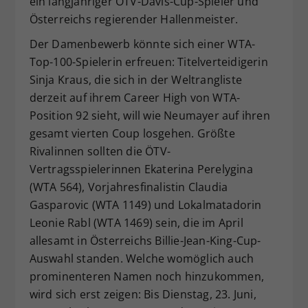
ein langjähriger ÖTV-Davis-Cup-Spieler und
Österreichs regierender Hallenmeister.
Der Damenbewerb könnte sich einer WTA-
Top-100-Spielerin erfreuen: Titelverteidigerin
Sinja Kraus, die sich in der Weltrangliste
derzeit auf ihrem Career High von WTA-
Position 92 sieht, will wie Neumayer auf ihren
gesamt vierten Coup losgehen. Größte
Rivalinnen sollten die ÖTV-
Vertragsspielerinnen Ekaterina Perelygina
(WTA 564), Vorjahresfinalistin Claudia
Gasparovic (WTA 1149) und Lokalmatadorin
Leonie Rabl (WTA 1469) sein, die im April
allesamt in Österreichs Billie-Jean-King-Cup-
Auswahl standen. Welche womöglich auch
prominenteren Namen noch hinzukommen,
wird sich erst zeigen: Bis Dienstag, 23. Juni,