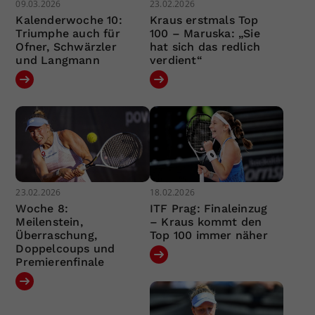
09.03.2026
23.02.2026
Kalenderwoche 10:
Kraus erstmals Top
Triumphe auch für
100 – Maruska: „Sie
Ofner, Schwärzler
hat sich das redlich
und Langmann
verdient“
23.02.2026
18.02.2026
Woche 8:
ITF Prag: Finaleinzug
Meilenstein,
– Kraus kommt den
Überraschung,
Top 100 immer näher
Doppelcoups und
Premierenfinale