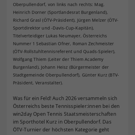
Oberpullendorf, von links nach rechts: Mag.
Dieser Wert speichert Ihre Consent-
Heinrich Dorner (Sportlandesrat Burgenland),
Einstellungen. Unter anderem eine
Richard Grasl (ÖTV-Präsident), Jürgen Melzer (ÖTV-
zufällig generierte ID, für die
Zweck
historische Speicherung Ihrer
Sportdirektor und -Davis-Cup-Kapitän),
vorgenommen Einstellungen, falls der
Titelverteidiger Lukas Neumayer, Österreichs
Webseiten-Betreiber dies eingestellt
Nummer 1 Sebastian Ofner, Roman Zechmeister
hat.
(ÖTV-Rollstuhltennisreferent und Quads-Spieler),
Wolfgang Thiem (Leiter der Thiem Academy
Burgenland), Johann Heisz (Bürgermeister der
Stadtgemeinde Oberpullendorf), Günter Kurz (BTV-
Präsident, Veranstalter).
Was für ein Feld! Auch 2026 versammeln sich
Österreichs beste Tennisspieler:innen bei den
win2day Open Tennis Staatsmeisterschaften
im Sporthotel Kurz in Oberpullendorf. Das
ÖTV-Turnier der höchsten Kategorie geht