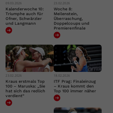
09.03.2026
23.02.2026
Kalenderwoche 10:
Woche 8:
Triumphe auch für
Meilenstein,
Ofner, Schwärzler
Überraschung,
und Langmann
Doppelcoups und
Premierenfinale
23.02.2026
18.02.2026
Kraus erstmals Top
ITF Prag: Finaleinzug
100 – Maruska: „Sie
– Kraus kommt den
hat sich das redlich
Top 100 immer näher
verdient“