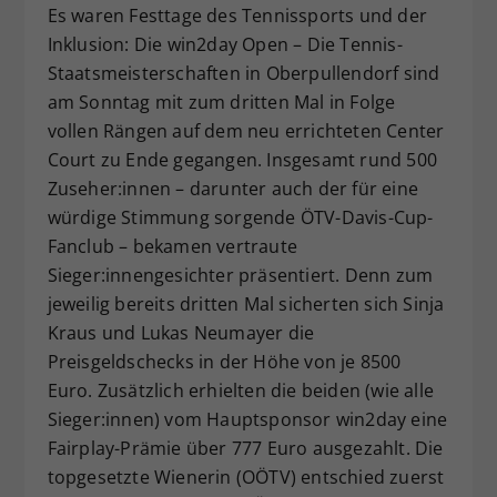
Es waren Festtage des Tennissports und der
Dieser Wert speichert Ihre Consent-
Inklusion: Die win2day Open – Die Tennis-
Einstellungen. Unter anderem eine
Staatsmeisterschaften in Oberpullendorf sind
zufällig generierte ID, für die
Zweck
historische Speicherung Ihrer
am Sonntag mit zum dritten Mal in Folge
vorgenommen Einstellungen, falls der
vollen Rängen auf dem neu errichteten Center
Webseiten-Betreiber dies eingestellt
Court zu Ende gegangen. Insgesamt rund 500
hat.
Zuseher:innen – darunter auch der für eine
würdige Stimmung sorgende ÖTV-Davis-Cup-
Fanclub – bekamen vertraute
Sieger:innengesichter präsentiert. Denn zum
jeweilig bereits dritten Mal sicherten sich Sinja
Kraus und Lukas Neumayer die
Preisgeldschecks in der Höhe von je 8500
Euro. Zusätzlich erhielten die beiden (wie alle
Sieger:innen) vom Hauptsponsor win2day eine
Fairplay-Prämie über 777 Euro ausgezahlt. Die
topgesetzte Wienerin (OÖTV) entschied zuerst