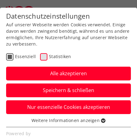
Zurück zur Newsübersicht
Datenschutzeinstellungen
Auf unserer Webseite werden Cookies verwendet. Einige
davon werden zwingend benötigt, während es uns andere
ermöglichen, Ihre Nutzererfahrung auf unserer Webseite
zu verbessern.
Pickleball
Rollstuhltennis
Inklusion
Essenziell
Statistiken
Allgemeine Klasse
Turniere
Alle akzeptieren
Triumph für Neumayer,
Speichern & schließen
Kraus bei win2day Open
– Die Tennis-
Nur essenzielle Cookies akzeptieren
Staatsmeisterschaften
Weitere Informationen anzeigen
Essenziell
Im Rollstuhltennis wiederholen in
Essenzielle Cookies werden für grundlegende
Powered by