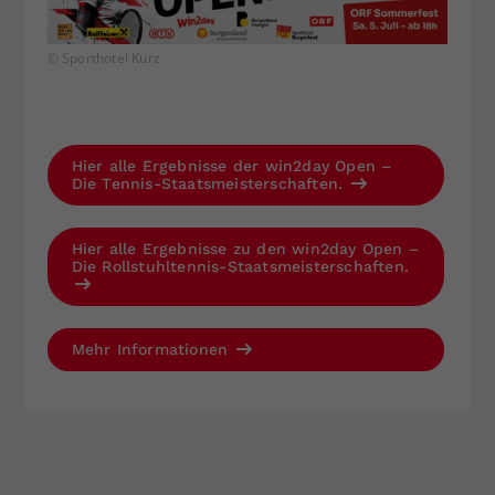
© Sporthotel Kurz
Hier alle Ergebnisse der win2day Open –
Die Tennis-Staatsmeisterschaften.
Hier alle Ergebnisse zu den win2day Open –
Die Rollstuhltennis-Staatsmeisterschaften.
Mehr Informationen