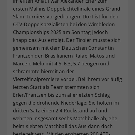
Im elften Anlauf war Alexander Erler zum
Dieser Wert speichert Ihre Consent-
ersten Mal ins Doppelachtelfinale eines Grand-
Einstellungen. Unter anderem eine
Slam-Turniers vorgedrungen. Dort ist für den
zufällig generierte ID, für die
ÖTV-Doppelspezialisten bei den Wimbledon
Zweck
historische Speicherung Ihrer
Championships 2025 am Sonntag jedoch
vorgenommen Einstellungen, falls der
knapp das Aus erfolgt. Der Tiroler musste sich
Webseiten-Betreiber dies eingestellt
hat.
gemeinsam mit dem Deutschen Constantin
Frantzen den Brasilianern Rafael Matos und
Marcelo Melo mit 4:6, 6:3, 5:7 beugen und
schrammte hiermit an der
Viertelfinalpremiere vorbei. Bei ihrem vorläufig
letzten Start als Team stemmten sich
Erler/Frantzen bis zum allerletzten Schlag
gegen die drohende Niederlage: Sie holten im
dritten Satz einen 2:4-Rückstand auf und
wehrten insgesamt sechs Matchbälle ab, ehe
beim siebten Matchball das Aus dann doch
besiegelt war. Mit den eroberten 200 ATP-