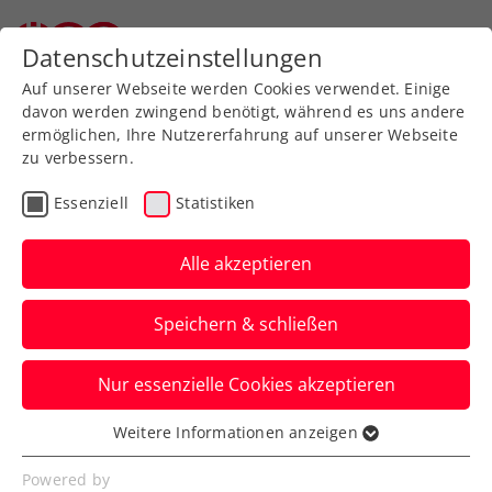
Zurück zur Newsübersicht
Datenschutzeinstellungen
Auf unserer Webseite werden Cookies verwendet. Einige
davon werden zwingend benötigt, während es uns andere
ermöglichen, Ihre Nutzererfahrung auf unserer Webseite
zu verbessern.
ATP
ITF
Turniere
Kids & Jugend
Essenziell
Statistiken
Wimbledon: Erler
schrammt an
Alle akzeptieren
Viertelfinalpremiere
Speichern & schließen
vorbei
Nur essenzielle Cookies akzeptieren
Österreichs Nummer eins im Doppel
unterliegt im Achtelfinale knapp mit 5:7
Weitere Informationen anzeigen
Essenziell
im dritten Satz.
Essenzielle Cookies werden für grundlegende
Powered by