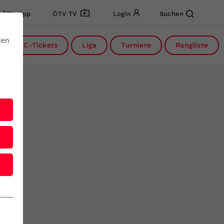
ÖTV App
ÖTV TV
Login
Suchen
den
DC-Tickets
Liga
Turniere
Rangliste