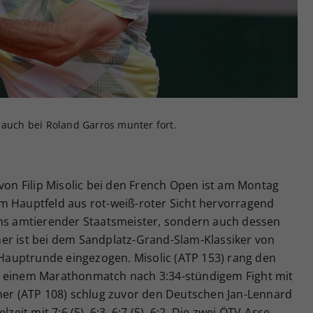
Zweck
generierte ID, für die historische Speicherung
Ihrer vorgenommen Einstellungen, falls der
Webseiten-Betreiber dies eingestellt hat.
 auch bei Roland Garros munter fort.
 von Filip Misolic bei den French Open ist am Montag
m Hauptfeld aus rot-weiß-roter Sicht hervorragend
chs amtierender Staatsmeister, sondern auch dessen
er ist bei dem Sandplatz-Grand-Slam-Klassiker von
e Hauptrunde eingezogen. Misolic (ATP 153) rang den
n einem Marathonmatch nach 3:34-stündigem Fight mit
d Ofner (ATP 108) schlug zuvor den Deutschen Jan-Lennard
zeit mit 7:6 (5), 6:3, 6:7 (5), 6:2. Die zwei ÖTV-Asse