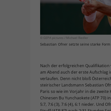
© GEPA pictures / Michael Riedler
Sebastian Ofner setzte seine starke Form
Nach der erfolgreichen Qualifikation
am Abend auch der erste Aufschlag i
verlaufen. Denn nicht bloß Österrei
steirischer Landsmann Sebastian Ofn
Paris so wie im Vorjahr in die zweit
Chinesen Bu Yunchaokete (ATP 70) i
5:7, 7:6 (3), 7:6 (4), 6:1 nieder. Un
Struff (ATP 87) nach 2:31 Stunden Spiel