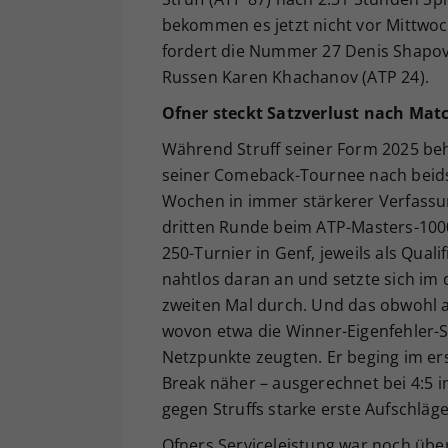
bekommen es jetzt nicht vor Mittwoch
fordert die Nummer 27 Denis Shapova
Russen Karen Khachanov (ATP 24).
Ofner steckt Satzverlust nach Mat
Während Struff seiner Form 2025 beh
seiner Comeback-Tournee nach beids
Wochen in immer stärkerer Verfassung
dritten Runde beim ATP-Masters-100
250-Turnier in Genf, jeweils als Qual
nahtlos daran an und setzte sich im 
zweiten Mal durch. Und das obwohl a
wovon etwa die Winner-Eigenfehler-S
Netzpunkte zeugten. Er beging im er
Break näher – ausgerechnet bei 4:5 i
gegen Struffs starke erste Aufschläg
Ofners Serviceleistung war noch übe