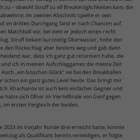
h zu – obwohl Struff zu elf Breakmöglichkeiten kam, die
 abwehrte. Im zweiten Abschnitt spielte er sein
Und im dritten Durchgang fand er nach Chancen auf
nen Matchball vor, bei dem er jedoch einen recht
chlug. Struff bekam kurzzeitig Oberwasser, holte den
ckte den Rückschlag aber bestens weg und gab dann
cheidend war, dass ich ganz gut returniert habe, die
, und ich in meinen Aufschlaggames die meiste Zeit
. Auch „ein bisschen Glück“ sei bei den Breakbällen
r schon ein ganz gutes Level heute. Das bringt mir
Match. Khachanov ist auch kein einfacher Gegner und
che hatte sich Ofner im Viertelfinale von Genf gegen
, im ersten Vergleich der beiden.
 2023 im Vorjahr Runde drei erreicht hatte, konnte
einzug als Qualifikant bereits verteidigen, er folgte