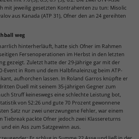
 mit jeweilig gesetzten Kontrahenten zu tun: Misolic
lov aus Kanada (ATP 31), Ofner den an 24 gereihten
chball weg
arrlich hinterherläuft, hatte sich Ofner im Rahmen
eitigen Fersenoperationen im Herbst in den letzten
 gezeigt. Zuletzt hatte der 29-Jährige gar mit der
0-Event in Rom und dem Halbfinaleinzug beim ATP-
ifikant, aufhorchen lassen. In Roland Garros knüpfte er
dritten Duell mit seinem 35-jährigen Gegner zum
uch Struff keineswegs eine schlechte Leistung bot,
tatistik von 52:26 und gute 70 Prozent gewonnene
sten Satz nur zwei unerzwungene Fehler, war einem
m Tiebreak packte Ofner jedoch zwei Klassereturns
e und ein Ass zum Satzgewinn aus.
rzeugender: Er schlug in Summe 22 Asse und ließ in der