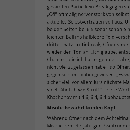
gesamten Partie kein Break gegen sic
„Ofi“ oftmalig nervenstark von selbst
aktuelles Selbstvertrauen voll aus. 
beiden Seiten bei 6:5 sogar schon ei
leichten Ball ins halbleere Feld vers
dritten Satz im Tiebreak, Ofner ste
wieder den Ton an. „Ich glaube, ents
Chancen, die ich hatte, genützt habe
nicht viel zugelassen habe“, so Ofner
gegen sich mit dabei gewesen. „Es wa
sicher viel, vor allem fürs nächste 
spielt ähnlich wie Struff.“ Letzte Wo
Khachanov mit 4:6, 6:4, 6:4 behauptet
Misolic bewahrt kühlen Kopf
Während Ofner nach dem Achtelfinale
Misolic den letztjährigen Zweitrunden