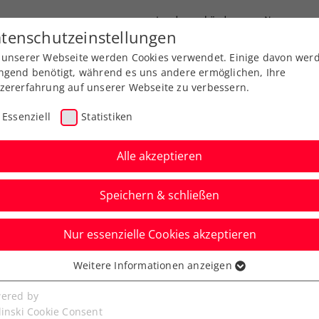
Landesverbände
News
tenschutzeinstellungen
 unserer Webseite werden Cookies verwendet. Einige davon wer
port
Ausbildung
Services
Über uns
ngend benötigt, während es uns andere ermöglichen, Ihre
zererfahrung auf unserer Webseite zu verbessern.
Essenziell
Statistiken
Alle akzeptieren
Speichern & schließen
Nur essenzielle Cookies akzeptieren
fner sicher weiter,
Weitere Informationen anzeigen
ssenziell
nt Marathonmatch
senzielle Cookies werden für grundlegende Funktionen der
ered by
bseite benötigt. Dadurch ist gewährleistet, dass die Webseite
linski Cookie Consent