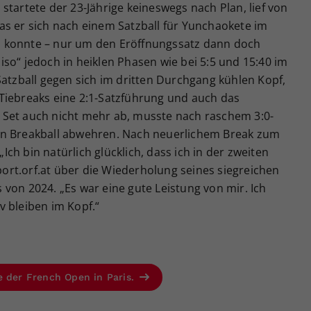
startete der 23-Jährige keineswegs nach Plan, lief von
as er sich nach einem Satzball für Yunchaokete im
 konnte – nur um den Eröffnungssatz dann doch
so“ jedoch in heiklen Phasen wie bei 5:5 und 15:40 im
Satzball gegen sich im dritten Durchgang kühlen Kopf,
Tiebreaks eine 2:1-Satzführung und auch das
 Set auch nicht mehr ab, musste nach raschem 3:0-
en Breakball abwehren. Nach neuerlichem Break zum
„Ich bin natürlich glücklich, dass ich in der zweiten
sport.orf.at über die Wiederholung seines siegreichen
von 2024. „Es war eine gute Leistung von mir. Ich
v bleiben im Kopf.“
e der French Open in Paris.