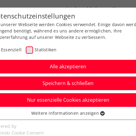
Landesverbände
News
tenschutzeinstellungen
 unserer Webseite werden Cookies verwendet. Einige davon wer
port
Ausbildung
Services
Über uns
ngend benötigt, während es uns andere ermöglichen, Ihre
zererfahrung auf unserer Webseite zu verbessern.
Essenziell
Statistiken
Alle akzeptieren
Speichern & schließen
Nur essenzielle Cookies akzeptieren
Kitzbühel: Neumayer
Weitere Informationen anzeigen
ssenziell
ell mit Ofner
senzielle Cookies werden für grundlegende Funktionen der
ered by
bseite benötigt. Dadurch ist gewährleistet, dass die Webseite
linski Cookie Consent