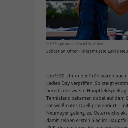
© GEPA pictures / Daniel Schönherr
Sebastian Ofner (links) musste Lukas Neu
Um 9:30 Uhr in der Früh waren auch 
Ladies Day vergriffen. So steigt erst
bereits der zweite Hauptfeldspieltag
Tennisfans bekamen dabei auf dem C
rot-weiß-rotes Duell präsentiert – 
Neumayer gelang es, Österreichs ak
damit seinen ersten Sieg im Hauptfel
289), der nach der Absage von Norwe