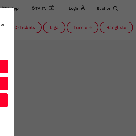
ÖTV App
ÖTV TV
Login
Suchen
den
DC-Tickets
Liga
Turniere
Rangliste