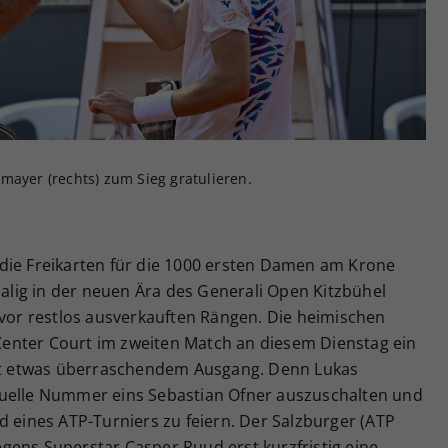
Zweck
generierte ID, für die historische Speicherung
Ihrer vorgenommen Einstellungen, falls der
Webseiten-Betreiber dies eingestellt hat.
mayer (rechts) zum Sieg gratulieren.
die Freikarten für die 1000 ersten Damen am Krone
malig in der neuen Ära des Generali Open Kitzbühel
 vor restlos ausverkauften Rängen. Die heimischen
enter Court im zweiten Match an diesem Dienstag ein
mit etwas überraschendem Ausgang. Denn Lukas
tuelle Nummer eins Sebastian Ofner auszuschalten und
d eines ATP-Turniers zu feiern. Der Salzburger (ATP
gens Superstar Casper Ruud erst kurzfristig eine