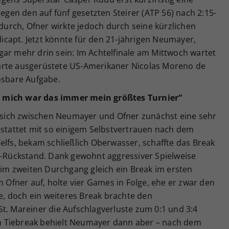
gegen den auf fünf gesetzten Steirer (ATP 56) nach 2:15-
 durch, Ofner wirkte jedoch durch seine kürzlichen
capt. Jetzt könnte für den 21-jährigen Neumayer,
gar mehr drin sein: Im Achtelfinale am Mittwoch wartet
eikarte ausgerüstete US-Amerikaner Nicolas Moreno de
ösbare Aufgabe.
r mich war das immer mein größtes Turnier“
te sich zwischen Neumayer und Ofner zunächst eine sehr
estattet mit so einigem Selbstvertrauen nach dem
elfs, bekam schließlich Oberwasser, schaffte das Break
40-Rückstand. Dank gewohnt aggressiver Spielweise
. im zweiten Durchgang gleich ein Break im ersten
fner auf, holte vier Games in Folge, ehe er zwar den
, doch ein weiteres Break brachte den
t. Mareiner die Aufschlagverluste zum 0:1 und 3:4
 Tiebreak behielt Neumayer dann aber – nach dem