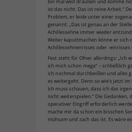
bin mal weit draußen und komme ni
ist das nicht. Das ist reine Arbeit.“ 
Problem, er leide unter einer soge
genannt: „Das ist genau an der Stelle
Achillessehne immer wieder entzünde
Weiter kaputtmachen könne er sich du
Achillessehnenrisses oder -einrisses 
Fest steht für Ofner allerdings: „Ic
ich mich schon mega“ – schließlich gä
ich nochmal durchbeißen und alles g
es weitergeht. Denn so wie’s jetzt im 
Ich muss schauen, dass ich das irgend
nicht weiterspielen.“ Die Gedanken, d
operativer Eingriff erforderlich werd
mache mir da schon ein bisschen Sorg
mühsam und zach das ist. Es wäre ei