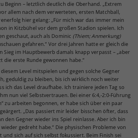
zu Beginn – letztlich deutlich die Oberhand. „Extrem
r vor allem nach dem verwerteten, ersten Matchball,
enerfolg hier gelang: „Für mich war das immer mein
hon in Kitzbühel vor dem großen Stadion spielen. Ich
hen geschaut, auch als Dominic
(Thiem; Anmerkung)
schauen gefahren.“ Vor drei Jahren hatte er gleich die
ten Sieg im Hauptbewerb damals knapp verpasst – „aber
etzt die erste Runde gewonnen habe.“
 diesem Level mitspielen und gegen solche Gegner
, geduldig zu bleiben, bis ich wirklich noch weiter
 ich das Level draufhabe. Ich trainiere jeden Tag so
 ihm nun viel Selbstvertrauen. Bei einer 6:4,-2:0-Führung
n“ zu arbeiten begonnen, er habe sich über ein paar
eärgert. „Das passiert mir leider bisschen öfter, dass
n den Gegner wieder ins Spiel reinlasse. Aber ich bin
nn wieder gedreht habe.“ Die physischen Probleme von
nd sich auf sich selbst fokussiert. Beim Finish sei