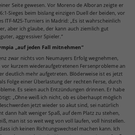
einer Seite gewesen. Vor Moreno de Alboran zeigte er
,-6:1-Sieges beim bislang einzigen Duell der beiden, vor
s ITF-M25-Turniers in Madrid: „Es ist wahrscheinlich
er, aber ich glaube, der kann auch ziemlich gut
guter, aggressiver Spieler.“
lympia „auf jeden Fall mitnehmen“
erenz zwar nichts von Neumayers Erfolg wegnehmen,
e vor kurzem wiederaufgetretenen Fersenprobleme an
r deutlich mehr aufgetreten. Blöderweise ist es jetzt
s Folge einer Überlastung der rechten Ferse, durch
obleme. Es seien auch Entzündungen drinnen. Er habe
tigt: „Ohne weiß ich nicht, ob es überhaupt möglich
eschwerden jetzt wieder so akut sind, sei natürlich
cht dann halt weniger Spaß, auf dem Platz zu stehen,
 man ist so weit weg von voll laufen, voll hinstellen.
o, dass ich keinen Richtungswechsel machen kann. Ich