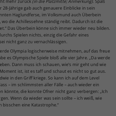
cht mehr zurück
(in die Platzmitte; Anmerkung).
Spaß
Der 28-Jährige gab auch genauere Einblicke in sein
nannten Haglundferse, im Volksmund auch Überbein
, wo die Achillessehne ständig reibt. Dadurch ist die
t.“ Das Überbein könne sich immer wieder neu bilden.
rchs Spielen nichts, einzig die Gefahr eines
sei nicht ganz zu vernachlässigen.
h werde Olympia logischerweise mitnehmen, auf das freue
be es Olympische Spiele bloß alle vier Jahre. „Da werde
eben. Dann muss ich schauen, wie’s mir geht und wie
Moment ist, ist es taff und schaut es nicht so gut aus.
wie in den Griff kriege. So kann ich auf dem Level
ass – im schlimmsten aller Fälle – auch wieder ein
en könnte, die konnte Ofner nicht ganz verbergen: „Ich
en. Wenn da wieder was sein sollte – ich weiß, wie
n bisschen eine Katastrophe.“