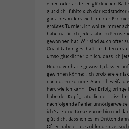
einen oder anderen glücklichen Ball 
glücklich“ fühlte sich der Radstädte
ganz besonders weil ihm der Premier
größtes Turnier. Ich wollte immer sc
habe natürlich jedes Jahr im Fernse
gewonnen hat. Wir sind auch öfter zu
Qualifikation geschafft und den ers
umso glücklicher bin ich, dass ich j
Neumayer habe gewusst, dass er auf
gewinnen könne: „Ich probiere einfach
nach oben komme. Aber ich weiß, dass
hart wie ich kann.“ Der Erfolg bringe
habe der Kopf „natürlich ein bissche
nachfolgende Fehler unnötigerweise g
ich Satz und Break vorne bin und dan
glücklich, dass ich es im Dritten da
Ofner habe er auszublenden versucht u