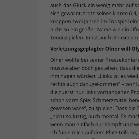
auch das Glück ein wenig mehr auf s
sich gewarnt, trotz seines klaren 6:4
knappen zwei Jahren im Endspiel eine
nicht so ein großer Name wie ein Ofn
Tennisspielen. Er ist auch ein extrem 
Verletzungsgeplagter Ofner will O
Ofner wollte bei seiner Pressekonf
musste aber doch gestehen, dass di
ihm nagen würden: „Links ist es wiede
rechts auch dazugekommen“ – wohl al
die zuerst nur links vorhandenen Pr
schon vorm Spiel Schmerzmittel benö
gewesen wäre“, zu spielen. Dass die B
„nicht so lustig, auch mental. Es ma
wenn man einfach nur kämpft und weiß,
Ich fühle mich auf dem Platz teils s