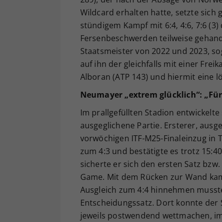
Wildcard erhalten hatte, setzte sich 
stündigem Kampf mit 6:4, 4:6, 7:6 (3)
Fersenbeschwerden teilweise gehandi
Staatsmeister von 2022 und 2023, so
auf ihn der gleichfalls mit einer Fr
Alboran (ATP 143) und hiermit eine l
Neumayer „extrem glücklich“: „Fü
Im prallgefüllten Stadion entwickel
ausgeglichene Partie. Ersterer, ausg
vorwöchigen ITF-M25-Finaleinzug in T
zum 4:3 und bestätigte es trotz 15:
sicherte er sich den ersten Satz bzw
Game. Mit dem Rücken zur Wand kam O
Ausgleich zum 4:4 hinnehmen musste
Entscheidungssatz. Dort konnte der S
jeweils postwendend wettmachen, im