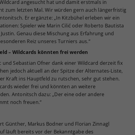
Wildcard angesucht hat und damit erstmals in
cht zum letzten Mal. Wir würden gern auch längerfristig
onitsch. Er ergänzte: „In Kitzbühel erleben wir ein
tionen: Spieler wie Marin Cilić oder Roberto Bautista
e Justin. Genau diese Mischung aus Erfahrung und
esonderen Reiz unseres Turniers aus.“
eld – Wildcards könnten frei werden
ic und Sebastian Ofner dank einer Wildcard derzeit fix
en jedoch aktuell an der Spitze der Alternates-Liste,
r Kraft ins Hauptfeld zu rutschen, sehr gut stehen.
dcards wieder frei und könnten an weitere
rden. Antonitsch dazu: „Der eine oder andere
immt noch freuen.“
t Günther, Markus Bodner und Florian Zinnagl
uf läuft bereits vor der Bekanntgabe des