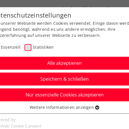
Landesverbände
News
tenschutzeinstellungen
 unserer Webseite werden Cookies verwendet. Einige davon wer
port
Ausbildung
Services
Über uns
ngend benötigt, während es uns andere ermöglichen, Ihre
zererfahrung auf unserer Webseite zu verbessern.
Essenziell
Statistiken
Alle akzeptieren
Speichern & schließen
Nur essenzielle Cookies akzeptieren
itzbühel: Berrettini
Weitere Informationen anzeigen
ssenziell
amsstadt zurück
senzielle Cookies werden für grundlegende Funktionen der
ered by
bseite benötigt. Dadurch ist gewährleistet, dass die Webseite
linski Cookie Consent