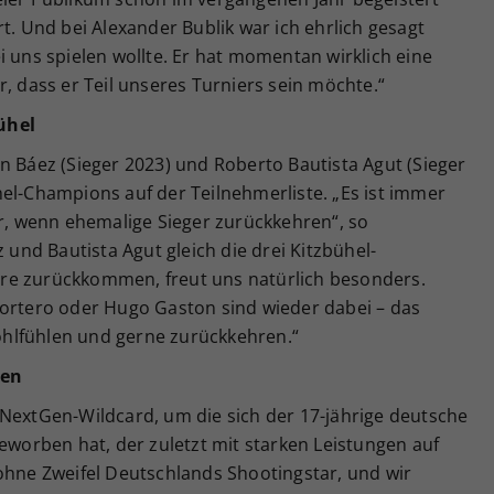
t. Und bei Alexander Bublik war ich ehrlich gesagt
i uns spielen wollte. Er hat momentan wirklich eine
r, dass er Teil unseres Turniers sein möchte.“
ühel
n Báez (Sieger 2023) und Roberto Bautista Agut (Sieger
el-Champions auf der Teilnehmerliste. „Es ist immer
er, wenn ehemalige Sieger zurückkehren“, so
z und Bautista Agut gleich die drei Kitzbühel-
re zurückkommen, freut uns natürlich besonders.
Portero oder Hugo Gaston sind wieder dabei – das
 wohlfühlen und gerne zurückkehren.“
nen
 NextGen-Wildcard, um die sich der 17-jährige deutsche
beworben hat, der zuletzt mit starken Leistungen auf
ohne Zweifel Deutschlands Shootingstar, und wir