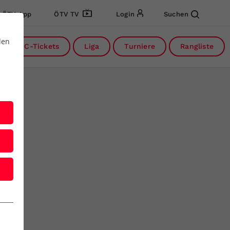
ÖTV App
ÖTV TV
Login
Suchen
den
DC-Tickets
Liga
Turniere
Rangliste