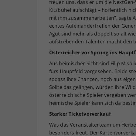
freuen uns, dass er um die NextGen-
Kitzbühel aufschlägt – hoffentlich ni
mit ihm zusammenarbeiten“, sagte Ant
echtes Aufeinandertreffen der Genera
Agut sind mehr als doppelt so alt wi
aufstrebenden Talenten macht den b
Österreicher vor Sprung ins Hauptf
Aus heimischer Sicht sind Filip Misol
fürs Hauptfeld vorgesehen. Beide steh
sodass ihre Chancen, noch aus eigene
Sollte das gelingen, würden ihre Wil
österreichische Spieler vergeben we
heimische Spieler kann sich da best
Starker Ticketvorverkauf
Was das Veranstalterteam um Herber
besonders freut: Der Kartenvorverka