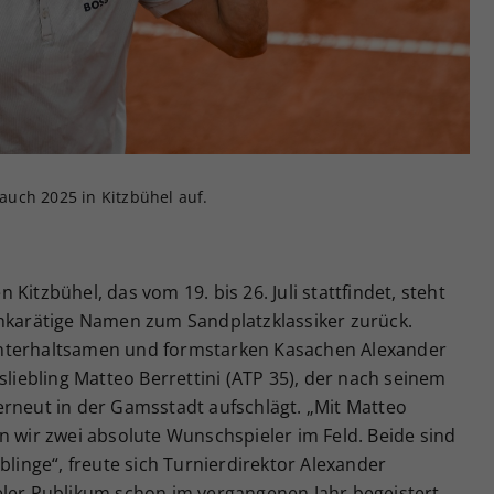
Zweck
generierte ID, für die historische Speicherung
Ihrer vorgenommen Einstellungen, falls der
Webseiten-Betreiber dies eingestellt hat.
 auch 2025 in Kitzbühel auf.
Kitzbühel, das vom 19. bis 26. Juli stattfindet, steht
chkarätige Namen zum Sandplatzklassiker zurück.
unterhaltsamen und formstarken Kasachen Alexander
sliebling Matteo Berrettini (ATP 35), der nach seinem
erneut in der Gamsstadt aufschlägt. „Mit Matteo
n wir zwei absolute Wunschspieler im Feld. Beide sind
blinge“, freute sich Turnierdirektor Alexander
eler Publikum schon im vergangenen Jahr begeistert