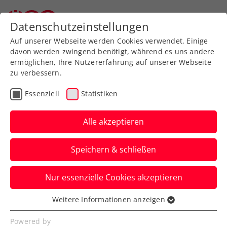
Zurück zur Newsübersicht
Datenschutzeinstellungen
Auf unserer Webseite werden Cookies verwendet. Einige
davon werden zwingend benötigt, während es uns andere
ermöglichen, Ihre Nutzererfahrung auf unserer Webseite
zu verbessern.
Turniere
ATP
Essenziell
Statistiken
Zhizhen Zhang: Der erste
Chinese beim Generali
Alle akzeptieren
Open Kitzbühel
Speichern & schließen
Zur Einstimmung auf die ATP-
Nur essenzielle Cookies akzeptieren
Turnierwoche ging’s auf den
Hahnenkamm. Samt Erstbegegnung mit
Weitere Informationen anzeigen
Essenziell
Kühen.
Essenzielle Cookies werden für grundlegende
Powered by