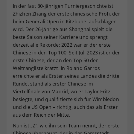
In der fast 80-jährigen Turniergeschichte ist
Dieser Wert speichert Ihre Consent-
Zhizhen Zhang der erste chinesische Profi, der
Einstellungen. Unter anderem eine
zufällig generierte ID, für die
beim Generali Open in Kitzbühel aufschlagen
Zweck
historische Speicherung Ihrer
wird. Der 26-Jährige aus Shanghai spielt die
vorgenommen Einstellungen, falls der
beste Saison seiner Karriere und sprengt
Webseiten-Betreiber dies eingestellt
derzeit alle Rekorde: 2022 war er der erste
hat.
Chinese in den Top 100. Seit Juli 2023 ist er der
erste Chinese, der an den Top 50 der
Weltrangliste kratzt. In Roland Garros
erreichte er als Erster seines Landes die dritte
Runde, stand als erster Chinese im
Viertelfinale von Madrid, wo er Taylor Fritz
besiegte, und qualifizierte sich für Wimbledon
und die US Open – richtig, auch das als Erster
aus dem Reich der Mitte.
Nun ist „Z“, wie ihn sein Team nennt, der erste
Chinese überhaupt, der in der Gamsstadt