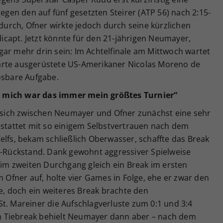
gegen den auf fünf gesetzten Steirer (ATP 56) nach 2:15-
 durch, Ofner wirkte jedoch durch seine kürzlichen
capt. Jetzt könnte für den 21-jährigen Neumayer,
gar mehr drin sein: Im Achtelfinale am Mittwoch wartet
eikarte ausgerüstete US-Amerikaner Nicolas Moreno de
ösbare Aufgabe.
r mich war das immer mein größtes Turnier“
te sich zwischen Neumayer und Ofner zunächst eine sehr
estattet mit so einigem Selbstvertrauen nach dem
elfs, bekam schließlich Oberwasser, schaffte das Break
40-Rückstand. Dank gewohnt aggressiver Spielweise
. im zweiten Durchgang gleich ein Break im ersten
fner auf, holte vier Games in Folge, ehe er zwar den
, doch ein weiteres Break brachte den
t. Mareiner die Aufschlagverluste zum 0:1 und 3:4
 Tiebreak behielt Neumayer dann aber – nach dem