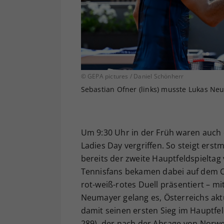
© GEPA pictures / Daniel Schönherr
Sebastian Ofner (links) musste Lukas Neu
Um 9:30 Uhr in der Früh waren auch 
Ladies Day vergriffen. So steigt erst
bereits der zweite Hauptfeldspieltag
Tennisfans bekamen dabei auf dem C
rot-weiß-rotes Duell präsentiert – 
Neumayer gelang es, Österreichs ak
damit seinen ersten Sieg im Hauptfel
289), der nach der Absage von Norwe