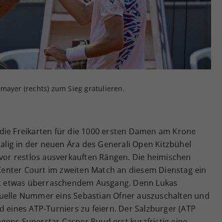
Zweck
generierte ID, für die historische Speicherung
Ihrer vorgenommen Einstellungen, falls der
Webseiten-Betreiber dies eingestellt hat.
mayer (rechts) zum Sieg gratulieren.
die Freikarten für die 1000 ersten Damen am Krone
malig in der neuen Ära des Generali Open Kitzbühel
 vor restlos ausverkauften Rängen. Die heimischen
enter Court im zweiten Match an diesem Dienstag ein
mit etwas überraschendem Ausgang. Denn Lukas
tuelle Nummer eins Sebastian Ofner auszuschalten und
d eines ATP-Turniers zu feiern. Der Salzburger (ATP
gens Superstar Casper Ruud erst kurzfristig eine