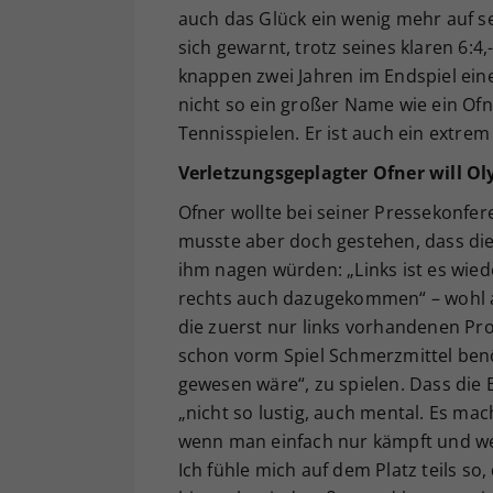
auch das Glück ein wenig mehr auf s
sich gewarnt, trotz seines klaren 6:4
knappen zwei Jahren im Endspiel eine
nicht so ein großer Name wie ein Ofn
Tennisspielen. Er ist auch ein extrem 
Verletzungsgeplagter Ofner will O
Ofner wollte bei seiner Pressekonf
musste aber doch gestehen, dass di
ihm nagen würden: „Links ist es wiede
rechts auch dazugekommen“ – wohl al
die zuerst nur links vorhandenen Pr
schon vorm Spiel Schmerzmittel benö
gewesen wäre“, zu spielen. Dass die B
„nicht so lustig, auch mental. Es ma
wenn man einfach nur kämpft und weiß,
Ich fühle mich auf dem Platz teils s