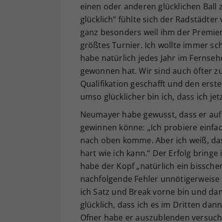
einen oder anderen glücklichen Ball 
glücklich“ fühlte sich der Radstädte
ganz besonders weil ihm der Premier
größtes Turnier. Ich wollte immer sc
habe natürlich jedes Jahr im Fernse
gewonnen hat. Wir sind auch öfter zu
Qualifikation geschafft und den ers
umso glücklicher bin ich, dass ich j
Neumayer habe gewusst, dass er auf
gewinnen könne: „Ich probiere einfach
nach oben komme. Aber ich weiß, dass
hart wie ich kann.“ Der Erfolg bringe
habe der Kopf „natürlich ein bissche
nachfolgende Fehler unnötigerweise g
ich Satz und Break vorne bin und dan
glücklich, dass ich es im Dritten da
Ofner habe er auszublenden versucht u