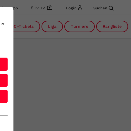
ÖTV App
ÖTV TV
Login
Suchen
den
DC-Tickets
Liga
Turniere
Rangliste