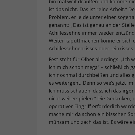
bin mal weit draußen und komme ni
ist das nicht. Das ist reine Arbeit.“ 
Problem, er leide unter einer soge
genannt: „Das ist genau an der Stelle
Achillessehne immer wieder entzünde
Weiter kaputtmachen könne er sich du
Achillessehnenrisses oder -einrisses 
Fest steht für Ofner allerdings: „Ic
ich mich schon mega“ – schließlich gä
ich nochmal durchbeißen und alles g
es weitergeht. Denn so wie’s jetzt im 
Ich muss schauen, dass ich das irgend
nicht weiterspielen.“ Die Gedanken, d
operativer Eingriff erforderlich werd
mache mir da schon ein bisschen Sorg
mühsam und zach das ist. Es wäre ei