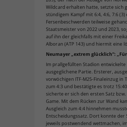
Wildcard erhalten hatte, setzte sich 
stündigem Kampf mit 6:4, 4:6, 7:6 (3)
Fersenbeschwerden teilweise gehandi
Staatsmeister von 2022 und 2023, so
auf ihn der gleichfalls mit einer Fr
Alboran (ATP 143) und hiermit eine l
Neumayer „extrem glücklich“: „Fü
Im prallgefüllten Stadion entwickel
ausgeglichene Partie. Ersterer, ausg
vorwöchigen ITF-M25-Finaleinzug in T
zum 4:3 und bestätigte es trotz 15:
sicherte er sich den ersten Satz bzw
Game. Mit dem Rücken zur Wand kam O
Ausgleich zum 4:4 hinnehmen musste
Entscheidungssatz. Dort konnte der S
jeweils postwendend wettmachen, im