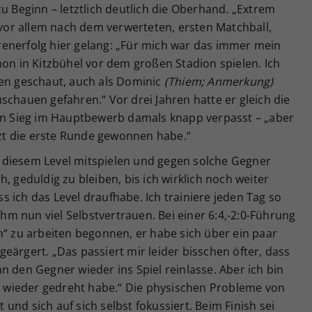
zu Beginn – letztlich deutlich die Oberhand. „Extrem
r vor allem nach dem verwerteten, ersten Matchball,
enerfolg hier gelang: „Für mich war das immer mein
hon in Kitzbühel vor dem großen Stadion spielen. Ich
hen geschaut, auch als Dominic
(Thiem; Anmerkung)
schauen gefahren.“ Vor drei Jahren hatte er gleich die
ten Sieg im Hauptbewerb damals knapp verpasst – „aber
etzt die erste Runde gewonnen habe.“
 diesem Level mitspielen und gegen solche Gegner
, geduldig zu bleiben, bis ich wirklich noch weiter
 ich das Level draufhabe. Ich trainiere jeden Tag so
 ihm nun viel Selbstvertrauen. Bei einer 6:4,-2:0-Führung
n“ zu arbeiten begonnen, er habe sich über ein paar
eärgert. „Das passiert mir leider bisschen öfter, dass
n den Gegner wieder ins Spiel reinlasse. Aber ich bin
nn wieder gedreht habe.“ Die physischen Probleme von
nd sich auf sich selbst fokussiert. Beim Finish sei