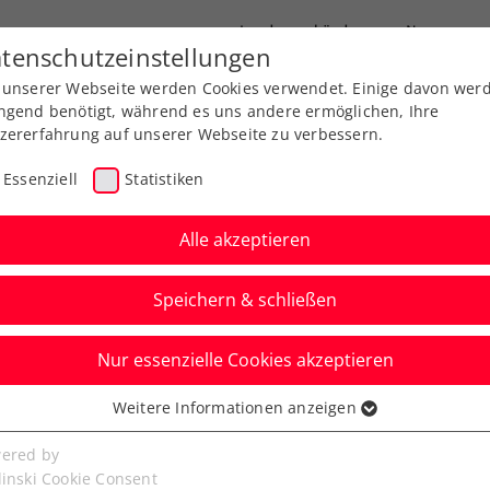
Landesverbände
News
tenschutzeinstellungen
 unserer Webseite werden Cookies verwendet. Einige davon wer
port
Ausbildung
Services
Über uns
ngend benötigt, während es uns andere ermöglichen, Ihre
zererfahrung auf unserer Webseite zu verbessern.
Essenziell
Statistiken
Alle akzeptieren
Speichern & schließen
Nur essenzielle Cookies akzeptieren
Kitzbühel: Neumayer
Weitere Informationen anzeigen
ssenziell
ell mit Ofner
senzielle Cookies werden für grundlegende Funktionen der
ered by
bseite benötigt. Dadurch ist gewährleistet, dass die Webseite
linski Cookie Consent