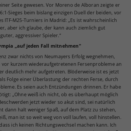
einer Seite gewesen. Vor Moreno de Alboran zeigte er
,-6:1-Sieges beim bislang einzigen Duell der beiden, vor
s ITF-M25-Turniers in Madrid: „Es ist wahrscheinlich
er, aber ich glaube, der kann auch ziemlich gut
guter, aggressiver Spieler.“
lympia „auf jeden Fall mitnehmen“
erenz zwar nichts von Neumayers Erfolg wegnehmen,
e vor kurzem wiederaufgetretenen Fersenprobleme an
r deutlich mehr aufgetreten. Blöderweise ist es jetzt
s Folge einer Überlastung der rechten Ferse, durch
obleme. Es seien auch Entzündungen drinnen. Er habe
tigt: „Ohne weiß ich nicht, ob es überhaupt möglich
eschwerden jetzt wieder so akut sind, sei natürlich
cht dann halt weniger Spaß, auf dem Platz zu stehen,
 man ist so weit weg von voll laufen, voll hinstellen.
o, dass ich keinen Richtungswechsel machen kann. Ich