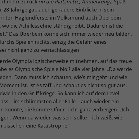
cht mehr zurück
(in die Platzmitte; Anmerkung).
Spaß
Der 28-Jährige gab auch genauere Einblicke in sein
nannten Haglundferse, im Volksmund auch Überbein
, wo die Achillessehne ständig reibt. Dadurch ist die
t.“ Das Überbein könne sich immer wieder neu bilden.
rchs Spielen nichts, einzig die Gefahr eines
sei nicht ganz zu vernachlässigen.
h werde Olympia logischerweise mitnehmen, auf das freue
be es Olympische Spiele bloß alle vier Jahre. „Da werde
eben. Dann muss ich schauen, wie’s mir geht und wie
Moment ist, ist es taff und schaut es nicht so gut aus.
wie in den Griff kriege. So kann ich auf dem Level
ass – im schlimmsten aller Fälle – auch wieder ein
en könnte, die konnte Ofner nicht ganz verbergen: „Ich
en. Wenn da wieder was sein sollte – ich weiß, wie
n bisschen eine Katastrophe.“