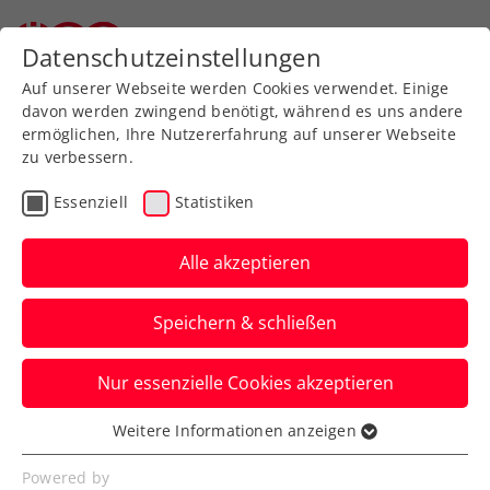
Zurück zur Newsübersicht
Datenschutzeinstellungen
Auf unserer Webseite werden Cookies verwendet. Einige
davon werden zwingend benötigt, während es uns andere
ermöglichen, Ihre Nutzererfahrung auf unserer Webseite
zu verbessern.
Turniere
ATP
Essenziell
Statistiken
Generali Open Kitzbühel:
Letzte Hauptfeld-
Alle akzeptieren
Wildcard an Neumayer
Speichern & schließen
Indes zieht Norwegens Topstar Casper
Nur essenzielle Cookies akzeptieren
Ruud seinen Start beim ATP-Turnier in
Tirol überraschend zurück.
Weitere Informationen anzeigen
Essenziell
Verfasst von: Presseaussendung / Redaktion, 19.07.2024
Essenzielle Cookies werden für grundlegende
Powered by