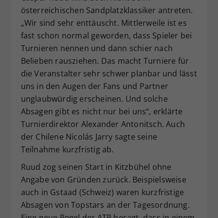
österreichischen Sandplatzklassiker antreten.
Dieser Wert speichert Ihre Consent-
„Wir sind sehr enttäuscht. Mittlerweile ist es
Einstellungen. Unter anderem eine
zufällig generierte ID, für die
fast schon normal geworden, dass Spieler bei
Zweck
historische Speicherung Ihrer
Turnieren nennen und dann schier nach
vorgenommen Einstellungen, falls der
Belieben rausziehen. Das macht Turniere für
Webseiten-Betreiber dies eingestellt
die Veranstalter sehr schwer planbar und lässt
hat.
uns in den Augen der Fans und Partner
unglaubwürdig erscheinen. Und solche
Absagen gibt es nicht nur bei uns“, erklärte
Turnierdirektor Alexander Antonitsch. Auch
der Chilene Nicolás Jarry sagte seine
Teilnahme kurzfristig ab.
Ruud zog seinen Start in Kitzbühel ohne
Angabe von Gründen zurück. Beispielsweise
auch in Gstaad (Schweiz) waren kurzfristige
Absagen von Topstars an der Tagesordnung.
Eine neue Regel der ATP besagt, dass in einem