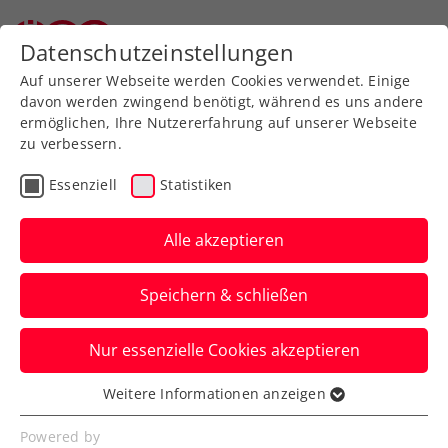
Zurück zur Newsübersicht
Datenschutzeinstellungen
Auf unserer Webseite werden Cookies verwendet. Einige
davon werden zwingend benötigt, während es uns andere
ermöglichen, Ihre Nutzererfahrung auf unserer Webseite
zu verbessern.
Turniere
ATP
Essenziell
Statistiken
Generali Open Kitzbühel:
Auch Schwärzler erhält
Alle akzeptieren
Wildcard
Speichern & schließen
Dadurch stehen insgesamt vier
Nur essenzielle Cookies akzeptieren
Österreicher im Hauptbewerb des ATP-
250-Heimturniers in Tirol.
Weitere Informationen anzeigen
Essenziell
Verfasst von: Presseaussendung / Redaktion, 16.07.2025
Essenzielle Cookies werden für grundlegende
Powered by