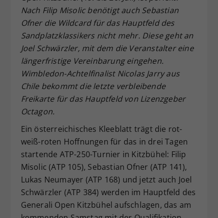
Nach Filip Misolic benötigt auch Sebastian
Dieser Wert speichert Ihre Consent-
Ofner die Wildcard für das Hauptfeld des
Einstellungen. Unter anderem eine
zufällig generierte ID, für die
Sandplatzklassikers nicht mehr. Diese geht an
Zweck
historische Speicherung Ihrer
Joel Schwärzler, mit dem die Veranstalter eine
vorgenommen Einstellungen, falls der
längerfristige Vereinbarung eingehen.
Webseiten-Betreiber dies eingestellt
Wimbledon-Achtelfinalist Nicolas Jarry aus
hat.
Chile bekommt die letzte verbleibende
Freikarte für das Hauptfeld von Lizenzgeber
Octagon.
Ein österreichisches Kleeblatt trägt die rot-
weiß-roten Hoffnungen für das in drei Tagen
startende ATP-250-Turnier in Kitzbühel: Filip
Misolic (ATP 105), Sebastian Ofner (ATP 141),
Lukas Neumayer (ATP 168) und jetzt auch Joel
Schwärzler (ATP 384) werden im Hauptfeld des
Generali Open Kitzbühel aufschlagen, das am
kommenden Samstag mit der Qualifikation