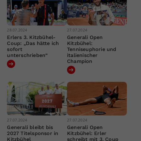
28.07.2024
27.07.2024
Erlers 3. Kitzbühel-
Generali Open
Coup: „Das hätte ich
Kitzbühel:
sofort
Tenniseuphorie und
unterschrieben“
italienischer
Champion
27.07.2024
27.07.2024
Generali bleibt bis
Generali Open
2027 Titelsponsor in
Kitzbühel: Erler
Kitzbühel
schreibt mit 3. Coup