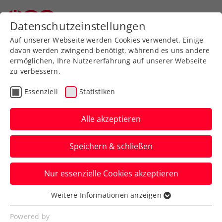
Zurück zur Newsübersicht
Datenschutzeinstellungen
Auf unserer Webseite werden Cookies verwendet. Einige
davon werden zwingend benötigt, während es uns andere
ermöglichen, Ihre Nutzererfahrung auf unserer Webseite
zu verbessern.
ATP
Turniere
Essenziell
Statistiken
French Open: Misolic
verkauft sich auch gegen
Alle akzeptieren
Djokovic teuer
Speichern & schließen
Österreichs Nummer zwei gelingt gegen
Nur essenzielle Cookies akzeptieren
den serbischen Superstar im Endeffekt
dennoch kein Satzgewinn.
Weitere Informationen anzeigen
Essenziell
Verfasst von: Manuel Wachta, 31.05.2025
Essenzielle Cookies werden für grundlegende
Powered by