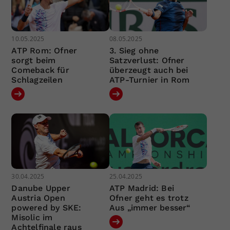
10.05.2025
08.05.2025
ATP Rom: Ofner
3. Sieg ohne
sorgt beim
Satzverlust: Ofner
Comeback für
überzeugt auch bei
Schlagzeilen
ATP-Turnier in Rom
30.04.2025
25.04.2025
Danube Upper
ATP Madrid: Bei
Austria Open
Ofner geht es trotz
powered by SKE:
Aus „immer besser“
Misolic im
Achtelfinale raus