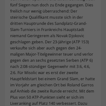
fünf Siegen nun doch zu Ende gegangen. Dies
Dieser Wert speichert Ihre Consent-
freilich nur wenig überraschend: Der
Einstellungen. Unter anderem eine
zufällig generierte ID, für die
steirische Qualifikant musste sich in der
Zweck
historische Speicherung Ihrer
dritten Hauptrunde des Sandplatz-Grand-
vorgenommen Einstellungen, falls der
Slam-Turniers in Frankreichs Hauptstadt
Webseiten-Betreiber dies eingestellt
niemand Geringerem als Novak Djokovic
hat.
geschlagen geben. Der 23-Jährige (ATP 153)
verkaufte sich aber auch gegen den 24-
maligen Major-Titelgewinner teuer und verlor
gegen den an sechs gesetzten Serben (ATP 6)
nach 2:08-stündiger Gegenwehr mit 3:6, 4:6,
2:6. Für Misolic war es erst der zweite
Hauptfeldstart bei einem Grand Slam, er hatte
im Vorjahr am gleichen Ort bei Roland Garros
auf Anhieb die zweite Runde erreicht. Mit dem
Plus von 50 ATP-Punkten sieht er sich im
Liveranking auf Platz 140 verbessert. Dazu