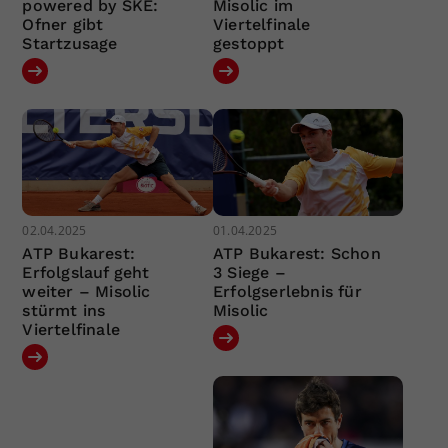
powered by SKE:
Misolic im
Ofner gibt
Viertelfinale
Startzusage
gestoppt
02.04.2025
01.04.2025
ATP Bukarest:
ATP Bukarest: Schon
Erfolgslauf geht
3 Siege –
weiter – Misolic
Erfolgserlebnis für
stürmt ins
Misolic
Viertelfinale