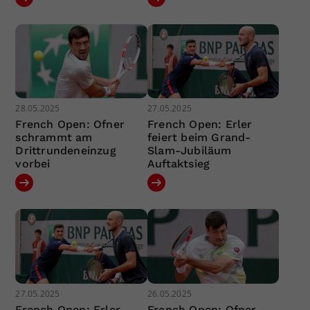
28.05.2025
27.05.2025
French Open: Ofner
French Open: Erler
schrammt am
feiert beim Grand-
Drittrundeneinzug
Slam-Jubiläum
vorbei
Auftaktsieg
27.05.2025
26.05.2025
French Open: Erler
French Open: Ofner