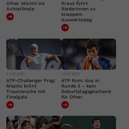
Ofner stürmt ins
Kraus führt
Achtelfinale
Riederinnen zu
knappem
Auswärtssieg
12.05.2025
12.05.2025
ATP-Challenger Prag:
ATP Rom: Aus in
Misolic krönt
Runde 3 – kein
Traumwoche mit
Geburtstagsgeschenk
Finalgala
für Ofner