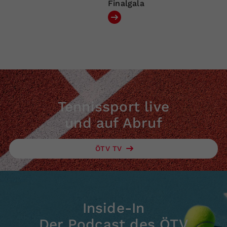
Finalgala
Tennissport live
und auf Abruf
ÖTV TV
Inside-In
Der Podcast des ÖTV