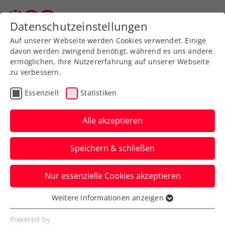
Zurück zur Newsübersicht
Datenschutzeinstellungen
Auf unserer Webseite werden Cookies verwendet. Einige
davon werden zwingend benötigt, während es uns andere
ermöglichen, Ihre Nutzererfahrung auf unserer Webseite
zu verbessern.
ATP
Turniere
Essenziell
Statistiken
ATP Bastad: Misolic
nimmt mit Nervenstärke
Alle akzeptieren
den Titelverteidiger raus
Speichern & schließen
Österreichs Nummer eins steht in
Nur essenzielle Cookies akzeptieren
Schweden nach drei abgewehrten
Matchbällen im Viertelfinale.
Weitere Informationen anzeigen
Essenziell
Verfasst von: Manuel Wachta, 17.07.2025
Essenzielle Cookies werden für grundlegende
Powered by