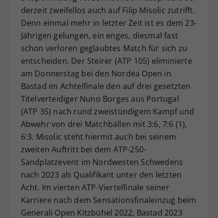
derzeit zweifellos auch auf Filip Misolic zutrifft.
Dieser Wert speichert Ihre Consent-
Denn einmal mehr in letzter Zeit ist es dem 23-
Einstellungen. Unter anderem eine
zufällig generierte ID, für die
Jährigen gelungen, ein enges, diesmal fast
Zweck
historische Speicherung Ihrer
schon verloren geglaubtes Match für sich zu
vorgenommen Einstellungen, falls der
entscheiden. Der Steirer (ATP 105) eliminierte
Webseiten-Betreiber dies eingestellt
am Donnerstag bei den Nordea Open in
hat.
Bastad im Achtelfinale den auf drei gesetzten
Titelverteidiger Nuno Borges aus Portugal
(ATP 35) nach rund zweistündigem Kampf und
Abwehr von drei Matchbällen mit 3:6, 7:6 (1),
6:3. Misolic steht hiermit auch bei seinem
zweiten Auftritt bei dem ATP-250-
Sandplatzevent im Nordwesten Schwedens
nach 2023 als Qualifikant unter den letzten
Acht. Im vierten ATP-Viertelfinale seiner
Karriere nach dem Sensationsfinaleinzug beim
Generali Open Kitzbühel 2022, Bastad 2023