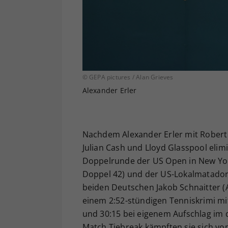
© GEPA pictures / Alan Grieves
Alexander Erler
Nachdem Alexander Erler mit Robert 
Julian Cash und Lloyd Glasspool elimin
Doppelrunde der US Open in New Yor
Doppel 42) und der US-Lokalmatador
beiden Deutschen Jakob Schnaitter (
einem 2:52-stündigen Tenniskrimi mit 6
und 30:15 bei eigenem Aufschlag im d
Match Tiebreak kämpften sie sich vo