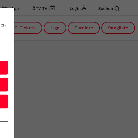
ÖTV App
ÖTV TV
Login
Suchen
den
DC-Tickets
Liga
Turniere
Rangliste