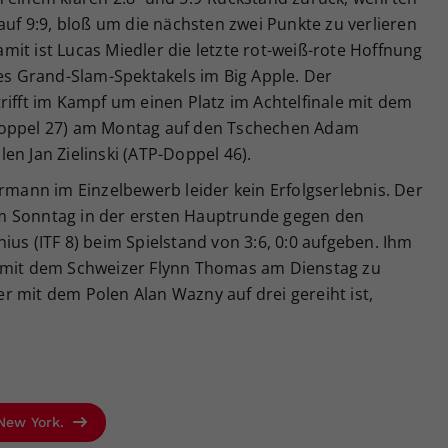
auf 9:9, bloß um die nächsten zwei Punkte zu verlieren
it ist Lucas Miedler die letzte rot-weiß-rote Hoffnung
 Grand-Slam-Spektakels im Big Apple. Der
rifft im Kampf um einen Platz im Achtelfinale mit dem
Doppel 27) am Montag auf den Tschechen Adam
en Jan Zielinski (ATP-Doppel 46).
hrmann im Einzelbewerb leider kein Erfolgserlebnis. Der
m Sonntag in der ersten Hauptrunde gegen den
ius (ITF 8) beim Spielstand von 3:6, 0:0 aufgeben. Ihm
s mit dem Schweizer Flynn Thomas am Dienstag zu
 mit dem Polen Alan Wazny auf drei gereiht ist,
 New York.