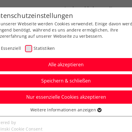
Landesverbände
News
tenschutzeinstellungen
 unserer Webseite werden Cookies verwendet. Einige davon wer
port
Ausbildung
Services
Über uns
ngend benötigt, während es uns andere ermöglichen, Ihre
zererfahrung auf unserer Webseite zu verbessern.
Essenziell
Statistiken
Alle akzeptieren
Speichern & schließen
 Jugend
Nur essenzielle Cookies akzeptieren
 verpasst in New York
Weitere Informationen anzeigen
ssenziell
gserlebnis nach Krimi
senzielle Cookies werden für grundlegende Funktionen der
ered by
bseite benötigt. Dadurch ist gewährleistet, dass die Webseite
linski Cookie Consent