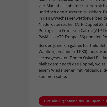
vier Matchbälle ab und retteten sich 
und doch den Kürzeren zu ziehen. Dam
in den Erwachsenenwettbewerben des
Niederösterreicher (ATP-Doppel 28) t
Portugiesen Francisco Cabral (ATP-
Pavlásek (ATP-Doppel 36) und den Pol
Bei den Junioren gab es für Thilo Be
Wahlburgenländer (ITF 30) musste a
sechstgesetzten Finnen Oskari Paldan
bleibt damit noch das Doppel, wo e
einem Wiedersehen mit Paldanius, der
kommen sollte.
Hier alle Ergebnisse der US Open in