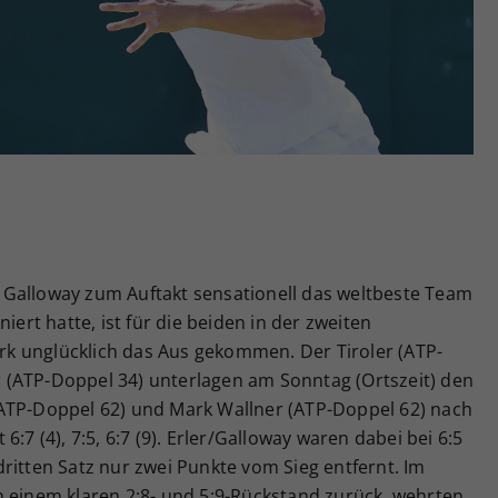
Zweck
generierte ID, für die historische Speicherung
Ihrer vorgenommen Einstellungen, falls der
Webseiten-Betreiber dies eingestellt hat.
Galloway zum Auftakt sensationell das weltbeste Team
iert hatte, ist für die beiden in der zweiten
k unglücklich das Aus gekommen. Der Tiroler (ATP-
 (ATP-Doppel 34) unterlagen am Sonntag (Ortszeit) den
ATP-Doppel 62) und Mark Wallner (ATP-Doppel 62) nach
:7 (4), 7:5, 6:7 (9). Erler/Galloway waren dabei bei 6:5
ritten Satz nur zwei Punkte vom Sieg entfernt. Im
n einem klaren 2:8- und 5:9-Rückstand zurück, wehrten