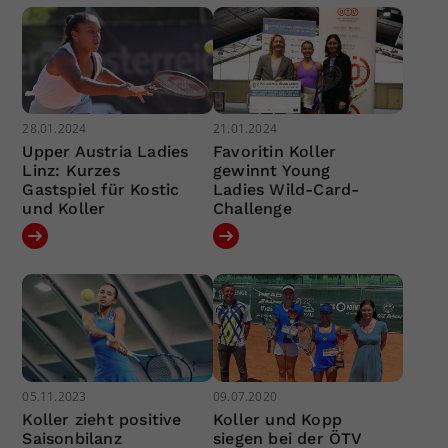
28.01.2024
21.01.2024
Upper Austria Ladies
Favoritin Koller
Linz: Kurzes
gewinnt Young
Gastspiel für Kostic
Ladies Wild-Card-
und Koller
Challenge
05.11.2023
09.07.2020
Koller zieht positive
Koller und Kopp
Saisonbilanz
siegen bei der ÖTV