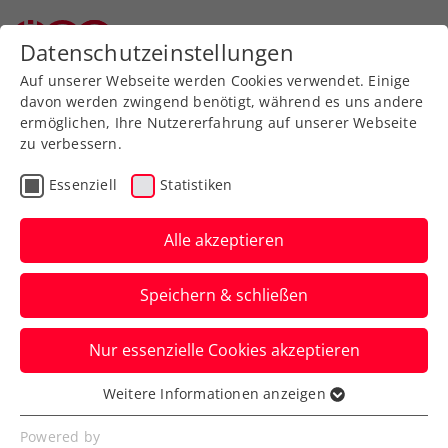
Zurück zur Newsübersicht
Datenschutzeinstellungen
Auf unserer Webseite werden Cookies verwendet. Einige
davon werden zwingend benötigt, während es uns andere
ermöglichen, Ihre Nutzererfahrung auf unserer Webseite
zu verbessern.
Turniere
ITF
Essenziell
Statistiken
ITF Monastir: Koller
stürmt von Premiere zu
Alle akzeptieren
Premiere
Speichern & schließen
Das ÖTV-Ass steht in Tunesien das erste
Nur essenzielle Cookies akzeptieren
Mal in einem internationalen
Damenfinale.
Weitere Informationen anzeigen
Essenziell
Verfasst von: Manuel Wachta, 13.04.2024
Essenzielle Cookies werden für grundlegende
Powered by