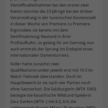
Viertelfinalteilnahmen bei den ersten zwei
Dieser Wert speichert Ihre Consent-
Events stürmte die 23-Jährige bei der dritten
Einstellungen. Unter anderem eine
zufällig generierte ID, für die
Veranstaltung in der tunesischen Küstenstadt
Zweck
historische Speicherung Ihrer
in dieser Woche von Premiere zu Premiere.
vorgenommen Einstellungen, falls der
Ergründete sie bereits mit dem
Webseiten-Betreiber dies eingestellt
Semifinaleinzug Neuland in ihrer
hat.
Profilaufbahn, so gelang ihr am Samstag nun
auch erstmals der Sprung ins Endspiel eines
internationalen Damenturniers.
Koller hatte zunächst zwei
Qualifikationsrunden jeweils erst mit 10:3 im
Match Tiebreak überstanden. Doch im
Hauptbewerb ist sie nach vier Partien noch
ohne Satzverlust. Die Salzburgerin (WTA 1043)
besiegte die kasachische Wildcard-Spielerin
Zara Darken (WTA -) mit 6:2, 6:4, die
siebtgesetzte Russin Milana Zhabrailova (WTA