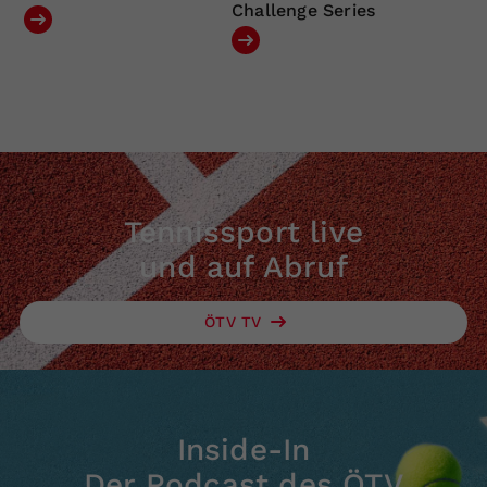
Challenge Series
Tennissport live
und auf Abruf
ÖTV TV
Inside-In
Der Podcast des ÖTV