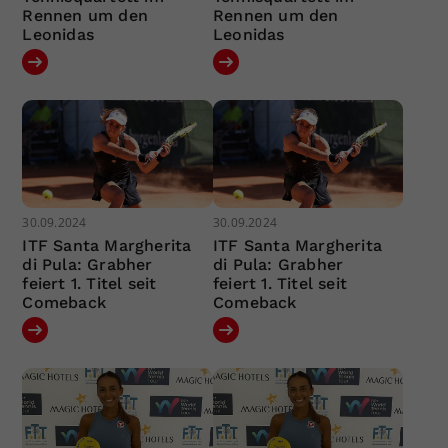
Rennen um den
Rennen um den
Leonidas
Leonidas
30.09.2024
30.09.2024
ITF Santa Margherita
ITF Santa Margherita
di Pula: Grabher
di Pula: Grabher
feiert 1. Titel seit
feiert 1. Titel seit
Comeback
Comeback