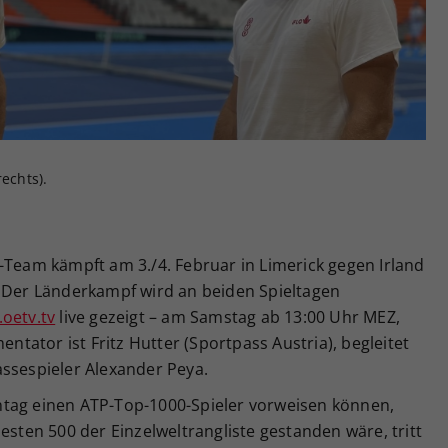
Zweck
generierte ID, für die historische Speicherung
Ihrer vorgenommen Einstellungen, falls der
Webseiten-Betreiber dies eingestellt hat.
echts).
-Team kämpft am 3./4. Februar in Limerick gegen Irland
. Der Länderkampf wird an beiden Spieltagen
oetv.tv
live gezeigt – am Samstag ab 13:00 Uhr MEZ,
ator ist Fritz Hutter (Sportpass Austria), begleitet
assespieler Alexander Peya.
ntag einen ATP-Top-1000-Spieler vorweisen können,
esten 500 der Einzelweltrangliste gestanden wäre, tritt