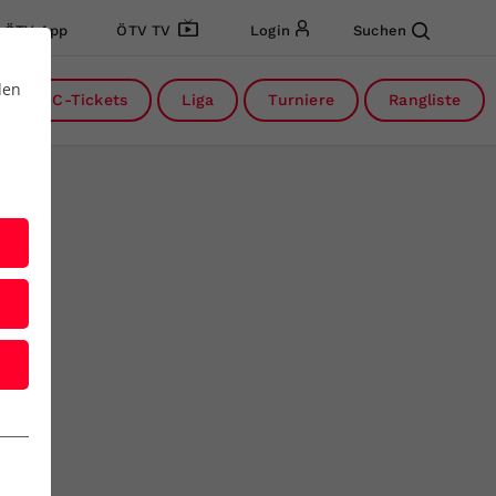
ÖTV App
ÖTV TV
Login
Suchen
den
DC-Tickets
Liga
Turniere
Rangliste