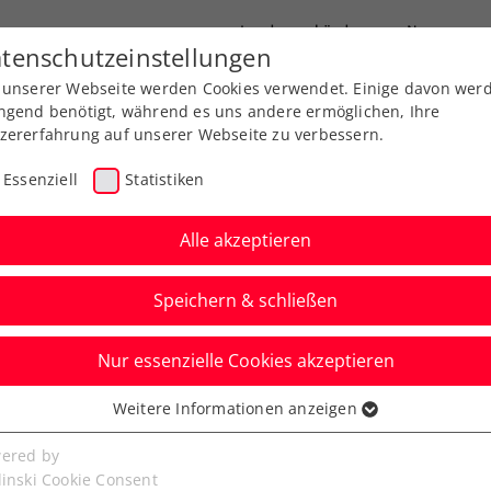
Landesverbände
News
tenschutzeinstellungen
 unserer Webseite werden Cookies verwendet. Einige davon wer
port
Ausbildung
Services
Über uns
ngend benötigt, während es uns andere ermöglichen, Ihre
zererfahrung auf unserer Webseite zu verbessern.
Essenziell
Statistiken
Alle akzeptieren
Speichern & schließen
Nur essenzielle Cookies akzeptieren
zer, Miedler und Peya
Weitere Informationen anzeigen
ssenziell
up in Irland voraus
senzielle Cookies werden für grundlegende Funktionen der
ered by
bseite benötigt. Dadurch ist gewährleistet, dass die Webseite
linski Cookie Consent