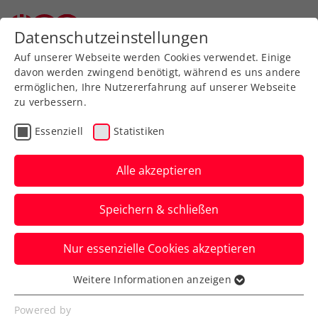
Zurück zur Newsübersicht
Datenschutzeinstellungen
Auf unserer Webseite werden Cookies verwendet. Einige
davon werden zwingend benötigt, während es uns andere
ermöglichen, Ihre Nutzererfahrung auf unserer Webseite
zu verbessern.
Davis Cup
Essenziell
Statistiken
Davis Cup: Österreich
bittet Finnland ins
Alle akzeptieren
Multiversum Schwechat
Speichern & schließen
Die ÖTV-Herren wollen am 31. Jänner / 1.
Nur essenzielle Cookies akzeptieren
Februar 2025 die erste von zwei Hürden
zum Finalturnier nehmen.
Weitere Informationen anzeigen
Essenziell
Verfasst von: Manuel Wachta, 09.12.2024
Essenzielle Cookies werden für grundlegende
Powered by