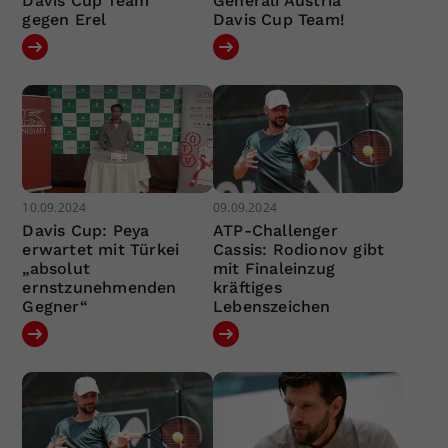
Davis Cup Team
Generali Austria
gegen Erel
Davis Cup Team!
10.09.2024
09.09.2024
Davis Cup: Peya
ATP-Challenger
erwartet mit Türkei
Cassis: Rodionov gibt
„absolut
mit Finaleinzug
ernstzunehmenden
kräftiges
Gegner“
Lebenszeichen