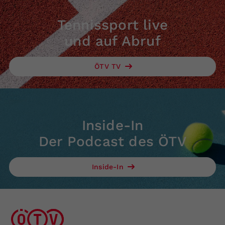
Tennissport live
und auf Abruf
ÖTV TV
Inside-In
Der Podcast des ÖTV
Inside-In