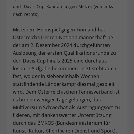
und -Davis-Cup-Kapitän Jürgen Melzer (von links
Dieser Wert speichert Ihre Consent-
Einstellungen. Unter anderem eine
nach rechts).
zufällig generierte ID, für die
Zweck
historische Speicherung Ihrer
Mit einem Heimspiel gegen Finnland hat
vorgenommen Einstellungen, falls der
Österreichs Herren-Nationalmannschaft bei
Webseiten-Betreiber dies eingestellt
der am 2. Dezember 2024 durchgeführten
hat.
Auslosung der ersten Qualifikationsrunde zu
den Davis Cup Finals 2025 eine durchaus
lösbare Aufgabe bekommen. Jetzt steht auch
fest, wo der in siebeneinhalb Wochen
stattfindende Länderkampf diesmal gespielt
wird. Dem Österreichischen Tennisverband ist
es binnen weniger Tage gelungen, das
Multiversum Schwechat als Austragungsort zu
fixieren, mit dankenswerter Unterstützung
durch das BMKÖS (Bundesministerium für
Kunst, Kultur, öffentlichen Dienst und Sport),