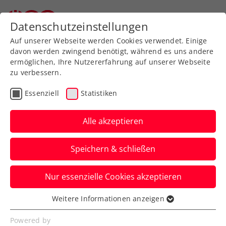
Zurück zur Newsübersicht
Datenschutzeinstellungen
Auf unserer Webseite werden Cookies verwendet. Einige
davon werden zwingend benötigt, während es uns andere
ermöglichen, Ihre Nutzererfahrung auf unserer Webseite
zu verbessern.
Turniere
ATP
Essenziell
Statistiken
BAD WALTERSDORF
TROPHY: Auch Novak und
Alle akzeptieren
Misolic weiter
Speichern & schließen
Damit kommt es beim ATP-Challenger
Nur essenzielle Cookies akzeptieren
gleich zu drei Achtelfinalkrachern mit rot-
weiß-roter Beteiligung.
Weitere Informationen anzeigen
Essenziell
Verfasst von: Presseaussendung / Redaktion, 18.09.2024
Essenzielle Cookies werden für grundlegende
Powered by