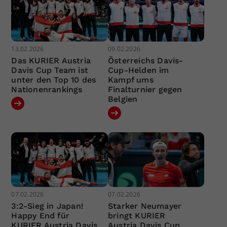
13.02.2026
09.02.2026
Das KURIER Austria
Österreichs Davis-
Davis Cup Team ist
Cup-Helden im
unter den Top 10 des
Kampf ums
Nationenrankings
Finalturnier gegen
Belgien
07.02.2026
07.02.2026
3:2-Sieg in Japan!
Starker Neumayer
Happy End für
bringt KURIER
KURIER Austria Davis
Austria Davis Cup