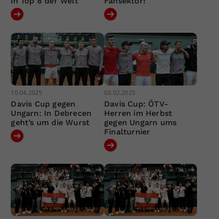
in Top 8 der Welt
Fansektor!
10.04.2025
03.02.2025
Davis Cup gegen
Davis Cup: ÖTV-
Ungarn: In Debrecen
Herren im Herbst
geht’s um die Wurst
gegen Ungarn ums
Finalturnier