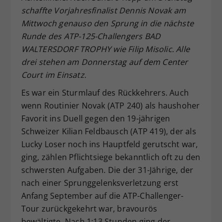
schaffte Vorjahresfinalist Dennis Novak am
Dieser Wert speichert Ihre Consent-
Mittwoch genauso den Sprung in die nächste
Einstellungen. Unter anderem eine
zufällig generierte ID, für die
Runde des ATP-125-Challengers BAD
Zweck
historische Speicherung Ihrer
WALTERSDORF TROPHY wie Filip Misolic. Alle
vorgenommen Einstellungen, falls der
drei stehen am Donnerstag auf dem Center
Webseiten-Betreiber dies eingestellt
Court im Einsatz.
hat.
Es war ein Sturmlauf des Rückkehrers. Auch
wenn Routinier Novak (ATP 240) als haushoher
Favorit ins Duell gegen den 19-jährigen
Schweizer Kilian Feldbausch (ATP 419), der als
Lucky Loser noch ins Hauptfeld gerutscht war,
ging, zählen Pflichtsiege bekanntlich oft zu den
schwersten Aufgaben. Die der 31-Jährige, der
nach einer Sprunggelenksverletzung erst
Anfang September auf die ATP-Challenger-
Tour zurückgekehrt war, bravourös
bewältigte. Nach 1:13 Stunden ging der