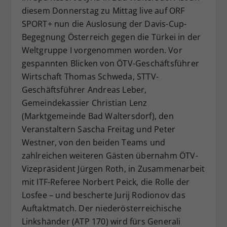
diesem Donnerstag zu Mittag live auf ORF
Dieser Wert speichert Ihre Consent-
SPORT+ nun die Auslosung der Davis-Cup-
Einstellungen. Unter anderem eine
zufällig generierte ID, für die
Begegnung Österreich gegen die Türkei in der
Zweck
historische Speicherung Ihrer
Weltgruppe I vorgenommen worden. Vor
vorgenommen Einstellungen, falls der
gespannten Blicken von ÖTV-Geschäftsführer
Webseiten-Betreiber dies eingestellt
Wirtschaft Thomas Schweda, STTV-
hat.
Geschäftsführer Andreas Leber,
Gemeindekassier Christian Lenz
(Marktgemeinde Bad Waltersdorf), den
Veranstaltern Sascha Freitag und Peter
Westner, von den beiden Teams und
zahlreichen weiteren Gästen übernahm ÖTV-
Vizepräsident Jürgen Roth, in Zusammenarbeit
mit ITF-Referee Norbert Peick, die Rolle der
Losfee – und bescherte Jurij Rodionov das
Auftaktmatch. Der niederösterreichische
Linkshänder (ATP 170) wird fürs Generali