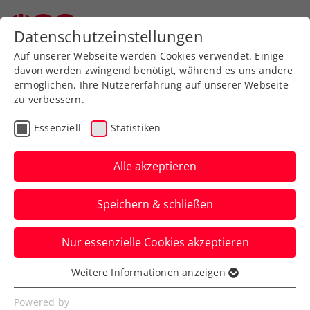
Zurück zur Newsübersicht
Datenschutzeinstellungen
Auf unserer Webseite werden Cookies verwendet. Einige
davon werden zwingend benötigt, während es uns andere
ermöglichen, Ihre Nutzererfahrung auf unserer Webseite
zu verbessern.
Davis Cup
Essenziell
Statistiken
Rodionov eröffnet für
Generali Austria Davis
Alle akzeptieren
Cup Team gegen Erel
Speichern & schließen
Im zweiten Einzel gegen die Türkei kommt
Nur essenzielle Cookies akzeptieren
Teamdebütant Lukas Neumayer gleich zu
seinem Premierenauftritt.
Weitere Informationen anzeigen
Essenziell
Verfasst von: Manuel Wachta, 12.09.2024
Essenzielle Cookies werden für grundlegende
Powered by