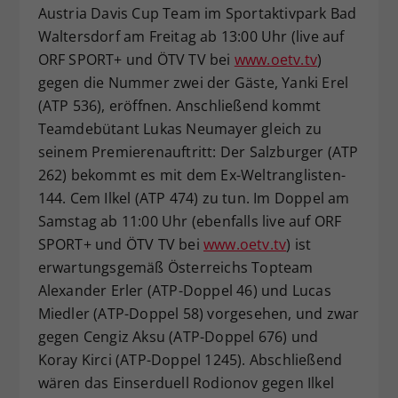
Austria Davis Cup Team im Sportaktivpark Bad
Waltersdorf am Freitag ab 13:00 Uhr (live auf
ORF SPORT+ und ÖTV TV bei
www.oetv.tv
)
gegen die Nummer zwei der Gäste, Yanki Erel
(ATP 536), eröffnen. Anschließend kommt
Teamdebütant Lukas Neumayer gleich zu
seinem Premierenauftritt: Der Salzburger (ATP
262) bekommt es mit dem Ex-Weltranglisten-
144. Cem Ilkel (ATP 474) zu tun. Im Doppel am
Samstag ab 11:00 Uhr (ebenfalls live auf ORF
SPORT+ und ÖTV TV bei
www.oetv.tv
) ist
erwartungsgemäß Österreichs Topteam
Alexander Erler (ATP-Doppel 46) und Lucas
Miedler (ATP-Doppel 58) vorgesehen, und zwar
gegen Cengiz Aksu (ATP-Doppel 676) und
Koray Kirci (ATP-Doppel 1245). Abschließend
wären das Einserduell Rodionov gegen Ilkel