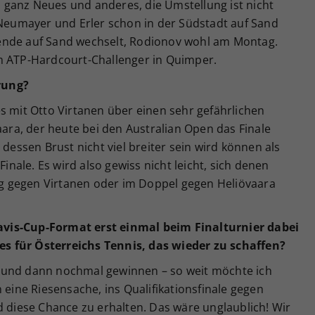
ganz Neues und anderes, die Umstellung ist nicht
 Neumayer und Erler schon in der Südstadt auf Sand
ende auf Sand wechselt, Rodionov wohl am Montag.
m ATP-Hardcourt-Challenger in Quimper.
rung?
s mit Otto Virtanen über einen sehr gefährlichen
aara, der heute bei den Australian Open das Finale
 dessen Brust nicht viel breiter sein wird können als
ale. Es wird also gewiss nicht leicht, sich denen
ieg gegen Virtanen oder im Doppel gegen Heliövaara
vis-Cup-Format erst einmal beim Finalturnier dabei
s für Österreichs Tennis, das wieder zu schaffen?
 und dann nochmal gewinnen – so weit möchte ich
 eine Riesensache, ins Qualifikationsfinale gegen
iese Chance zu erhalten. Das wäre unglaublich! Wir