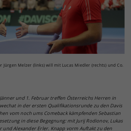
Zweck
generierte ID, für die historische Speicherung
Ihrer vorgenommen Einstellungen, falls der
Webseiten-Betreiber dies eingestellt hat.
Jürgen Melzer (links) will mit Lucas Miedler (rechts) und Co.
Jänner und 1. Februar treffen Österreichs Herren in
echat in der ersten Qualifikationsrunde zu den Davis
esehen vom noch ums Comeback kämpfenden Sebastian
setzung in diese Begegnung: mit Jurij Rodionov, Lukas
er und Alexander Erler. Knapp vorm Auftakt zu den