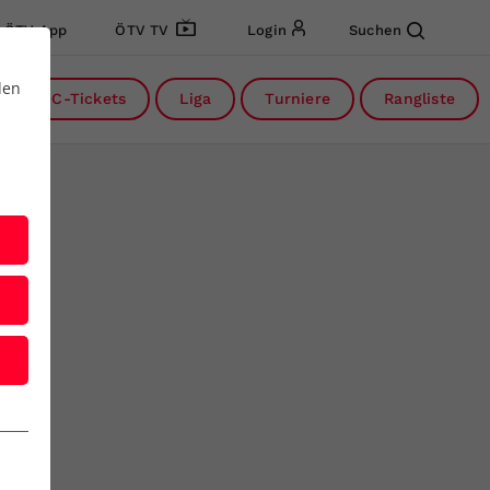
ÖTV App
ÖTV TV
Login
Suchen
den
DC-Tickets
Liga
Turniere
Rangliste