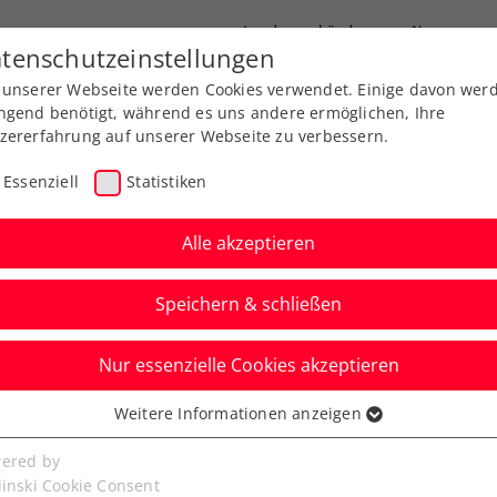
Landesverbände
News
tenschutzeinstellungen
 unserer Webseite werden Cookies verwendet. Einige davon wer
port
Ausbildung
Services
Über uns
ngend benötigt, während es uns andere ermöglichen, Ihre
zererfahrung auf unserer Webseite zu verbessern.
Essenziell
Statistiken
Alle akzeptieren
Speichern & schließen
Nur essenzielle Cookies akzeptieren
aublich“: Melzer
Weitere Informationen anzeigen
ssenziell
vis-Cup-Coup gegen
senzielle Cookies werden für grundlegende Funktionen der
ered by
bseite benötigt. Dadurch ist gewährleistet, dass die Webseite
linski Cookie Consent