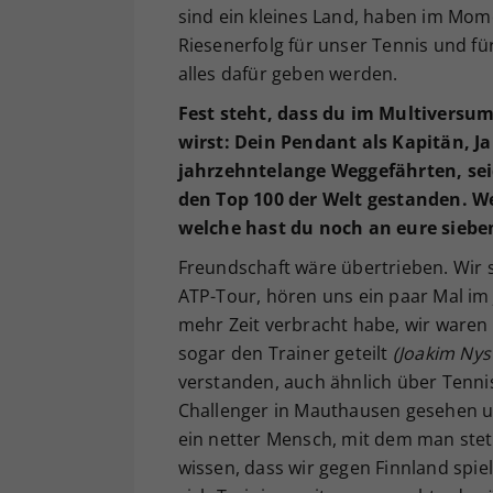
sind ein kleines Land, haben im Mome
Riesenerfolg für unser Tennis und fü
alles dafür geben werden.
Fest steht, dass du im Multiversu
wirst: Dein Pendant als Kapitän, Ja
jahrzehntelange Weggefährten, sei
den Top 100 der Welt gestanden. W
welche hast du noch an eure sieb
Freundschaft wäre übertrieben. Wir s
ATP-Tour, hören uns ein paar Mal im 
mehr Zeit verbracht habe, wir waren
sogar den Trainer geteilt
(Joakim Ny
verstanden, auch ähnlich über Tenni
Challenger in Mauthausen gesehen un
ein netter Mensch, mit dem man stets 
wissen, dass wir gegen Finnland spie