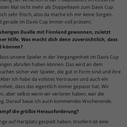
rsten Mal nicht mehr als Doppelteam zum Davis Cup
och sehr frisch, also da mache ich mir keine Sorgen.
d gerade im Davis Cup immer voll präsent.
isherigen Duelle mit Finnland gewonnen, zuletzt
ner Hilfe. Was macht dich denn zuversichtlich, dass
rd können?
, dass unsere Spieler in der Vergangenheit im Davis Cup
tungen abrufen haben können. Das wird an dem
chen sicher vier Spieler, die gut in Form sind und ihre
 Aber ich habe da vollstes Vertrauen und auch ein
nheit, dass das eigentlich immer gepasst hat. Wir
 aber selbst wenn wir verloren haben, war die
ung. Darauf baue ich auch kommendes Wochenende.
kampf die größte Herausforderung?
ange auf Hartplatz gespielt haben. Insofern ist eine