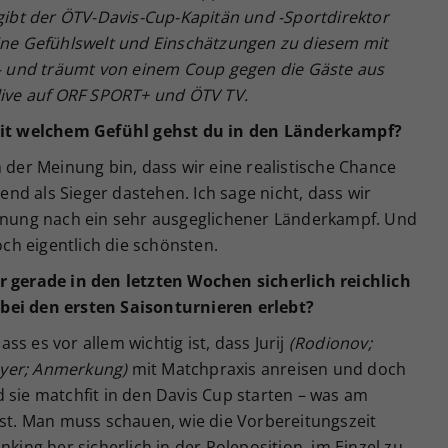
bt der ÖTV-Davis-Cup-Kapitän und -Sportdirektor
eine Gefühlswelt und Einschätzungen zu diesem mit
 und träumt von einem Coup gegen die Gäste aus
 live auf ORF SPORT+ und ÖTV TV.
 Mit welchem Gefühl gehst du in den Länderkampf?
h der Meinung bin, dass wir eine realistische Chance
d als Sieger dastehen. Ich sage nicht, dass wir
einung nach ein sehr ausgeglichener Länderkampf. Und
h eigentlich die schönsten.
r gerade in den letzten Wochen sicherlich reichlich
bei den ersten Saisonturnieren erlebt?
s es vor allem wichtig ist, dass Jurij
(Rodionov;
yer; Anmerkung)
mit Matchpraxis anreisen und doch
 sie matchfit in den Davis Cup starten – was am
ist. Man muss schauen, wie die Vorbereitungszeit
nking her sicherlich in der Poleposition, im Einzel zu