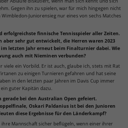
ber Abläufe diskutiert, wenn man sich kennt und sich
ehm. Gegen ihn zu spielen, war für mich hingegen nicht
 Wimbledon-Juniorensieg nur eines von sechs Matches
 erfolgreichste finnische Tennisspieler aller Zeiten.
n aber sehr gut entwickelt, die Herren waren 2023
im letzten Jahr erneut beim Finalturnier dabei. Wie
chwung auch mit Nieminen verbunden?
 viele ein Vorbild. Er ist auch, glaube ich, stets mit Rat
 Virtanen zu einigen Turnieren gefahren und hat seine
aben in den letzten paar Jahren im Davis Cup immer
 ein guter Kapitän dazu.
 gerade bei den Australian Open gefeiert.
ppelfinale, Oskari Paldanius ist bei den Junioren
euten diese Ergebnisse für den Länderkampf?
d ihre Mannschaft sicher beflügeln, wenn einer ihrer