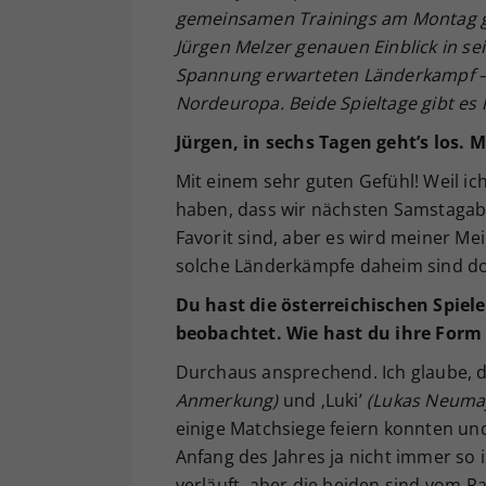
gemeinsamen Trainings am Montag gi
Jürgen Melzer genauen Einblick in s
Spannung erwarteten Länderkampf –
Nordeuropa. Beide Spieltage gibt es
Jürgen, in sechs Tagen geht’s los.
Mit einem sehr guten Gefühl! Weil ic
haben, dass wir nächsten Samstagaben
Favorit sind, aber es wird meiner M
solche Länderkämpfe daheim sind doc
Du hast die österreichischen Spiele
beobachtet. Wie hast du ihre Form 
Durchaus ansprechend. Ich glaube, das
Anmerkung)
und ‚Luki’
(Lukas Neuma
einige Matchsiege feiern konnten und
Anfang des Jahres ja nicht immer so 
verläuft, aber die beiden sind vom Ra