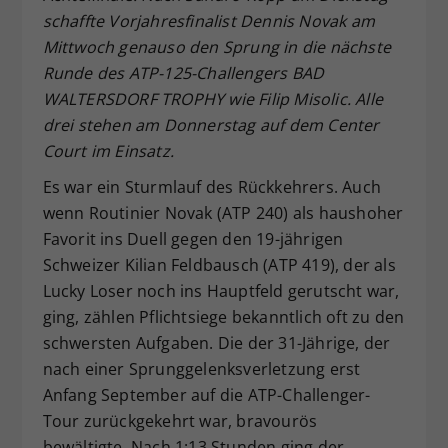
schaffte Vorjahresfinalist Dennis Novak am
Dieser Wert speichert Ihre Consent-
Mittwoch genauso den Sprung in die nächste
Einstellungen. Unter anderem eine
zufällig generierte ID, für die
Runde des ATP-125-Challengers BAD
Zweck
historische Speicherung Ihrer
WALTERSDORF TROPHY wie Filip Misolic. Alle
vorgenommen Einstellungen, falls der
drei stehen am Donnerstag auf dem Center
Webseiten-Betreiber dies eingestellt
Court im Einsatz.
hat.
Es war ein Sturmlauf des Rückkehrers. Auch
wenn Routinier Novak (ATP 240) als haushoher
Favorit ins Duell gegen den 19-jährigen
Schweizer Kilian Feldbausch (ATP 419), der als
Lucky Loser noch ins Hauptfeld gerutscht war,
ging, zählen Pflichtsiege bekanntlich oft zu den
schwersten Aufgaben. Die der 31-Jährige, der
nach einer Sprunggelenksverletzung erst
Anfang September auf die ATP-Challenger-
Tour zurückgekehrt war, bravourös
bewältigte. Nach 1:13 Stunden ging der