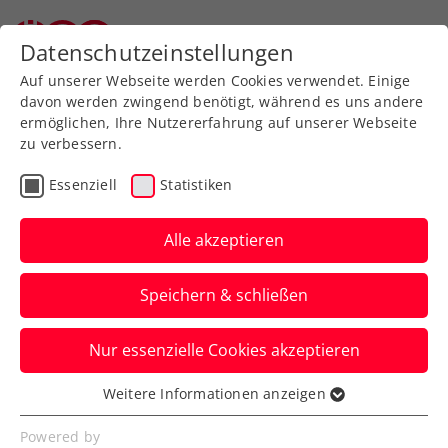
Zurück zur Newsübersicht
Datenschutzeinstellungen
Auf unserer Webseite werden Cookies verwendet. Einige
davon werden zwingend benötigt, während es uns andere
ermöglichen, Ihre Nutzererfahrung auf unserer Webseite
zu verbessern.
Turniere
ATP
Essenziell
Statistiken
BAD WALTERSDORF
TROPHY: Auch Novak und
Alle akzeptieren
Misolic weiter
Speichern & schließen
Damit kommt es beim ATP-Challenger
Nur essenzielle Cookies akzeptieren
gleich zu drei Achtelfinalkrachern mit rot-
weiß-roter Beteiligung.
Weitere Informationen anzeigen
Essenziell
Verfasst von: Presseaussendung / Redaktion, 18.09.2024
Essenzielle Cookies werden für grundlegende
Powered by