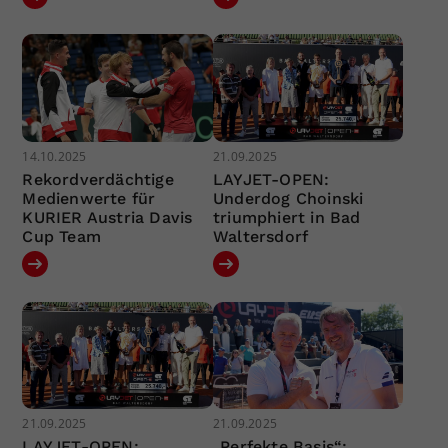
14.10.2025
21.09.2025
Rekordverdächtige
LAYJET-OPEN:
Medienwerte für
Underdog Choinski
KURIER Austria Davis
triumphiert in Bad
Cup Team
Waltersdorf
21.09.2025
21.09.2025
LAYJET-OPEN:
„Perfekte Basis“: