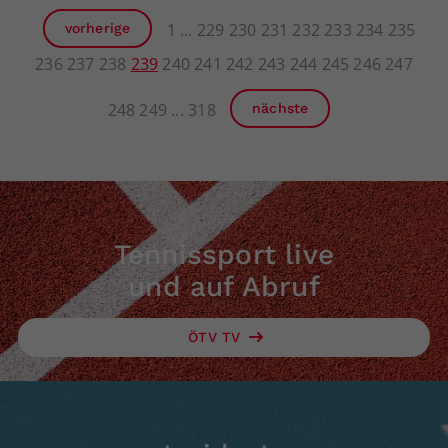
1
229
230
231
232
233
234
235
vorherige
236
237
238
239
240
241
242
243
244
245
246
247
248
249
318
nächste
Tennissport live
und auf Abruf
ÖTV TV