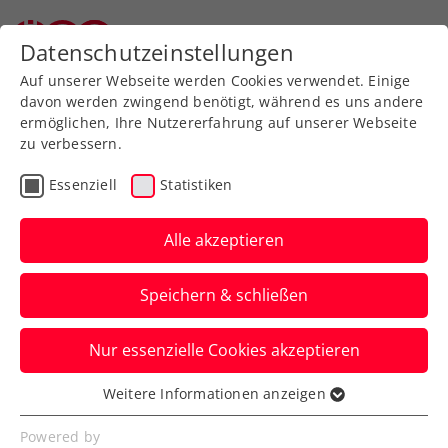
Datenschutzeinstellungen
Auf unserer Webseite werden Cookies verwendet. Einige
davon werden zwingend benötigt, während es uns andere
ermöglichen, Ihre Nutzererfahrung auf unserer Webseite
zu verbessern.
Aktuelle News
Essenziell
Statistiken
Alle akzeptieren
Speichern & schließen
Nur essenzielle Cookies akzeptieren
Weitere Informationen anzeigen
Essenziell
News filtern
Essenzielle Cookies werden für grundlegende
Powered by