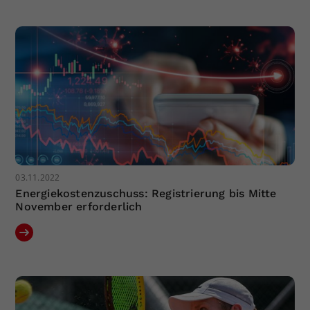
Dieser Wert speichert Ihre Consent-
Einstellungen. Unter anderem eine
zufällig generierte ID, für die
Zweck
historische Speicherung Ihrer
vorgenommen Einstellungen, falls der
Webseiten-Betreiber dies eingestellt
hat.
03.11.2022
Energiekostenzuschuss: Registrierung bis Mitte
November erforderlich