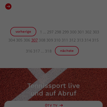
1
297
298
299
300
301
302
303
vorherige
304
305
306
307
308
309
310
311
312
313
314
315
316
317
318
nächste
Tennissport live
und auf Abruf
ÖTV TV