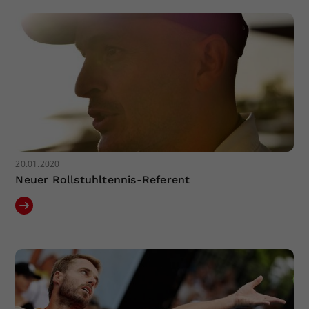
Dieser Wert speichert Ihre Consent-
Einstellungen. Unter anderem eine
zufällig generierte ID, für die
Zweck
historische Speicherung Ihrer
vorgenommen Einstellungen, falls der
Webseiten-Betreiber dies eingestellt
hat.
20.01.2020
Neuer Rollstuhltennis-Referent