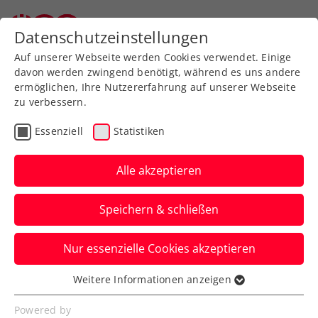
Datenschutzeinstellungen
Auf unserer Webseite werden Cookies verwendet. Einige
davon werden zwingend benötigt, während es uns andere
ermöglichen, Ihre Nutzererfahrung auf unserer Webseite
zu verbessern.
Aktuelle News
Essenziell
Statistiken
Alle akzeptieren
Speichern & schließen
Nur essenzielle Cookies akzeptieren
Weitere Informationen anzeigen
Essenziell
News filtern
Essenzielle Cookies werden für grundlegende
Powered by