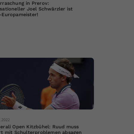
rraschung in Prerov:
sationeller Joel Schwärzler ist
-Europameister!
7.2022
erali Open Kitzbühel: Ruud muss
rt mit Schulterproblemen absagen