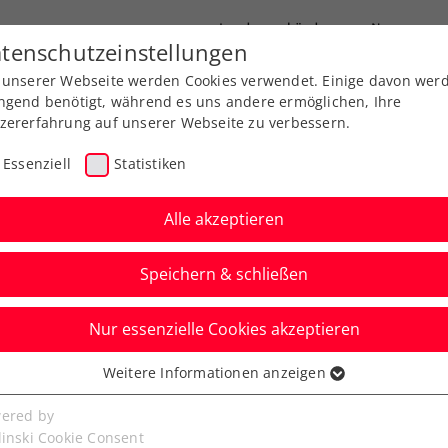
Landesverbände
News
tenschutzeinstellungen
 unserer Webseite werden Cookies verwendet. Einige davon wer
port
Ausbildung
Services
Über uns
ngend benötigt, während es uns andere ermöglichen, Ihre
zererfahrung auf unserer Webseite zu verbessern.
Essenziell
Statistiken
Alle akzeptieren
Aktuelle News
Speichern & schließen
Nur essenzielle Cookies akzeptieren
Weitere Informationen anzeigen
ssenziell
senzielle Cookies werden für grundlegende Funktionen der
ered by
bseite benötigt. Dadurch ist gewährleistet, dass die Webseite
linski Cookie Consent