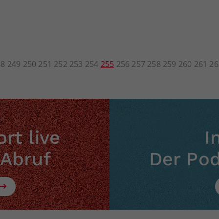
48
249
250
251
252
253
254
255
256
257
258
259
260
261
26
rt live
I
 Abruf
Der Po