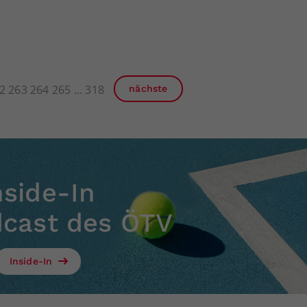
2
263
264
265
318
nächste
nside-In
dcast des ÖTV
Inside-In