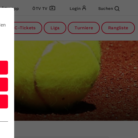
ÖTV App
ÖTV TV
Login
Suchen
den
DC-Tickets
Liga
Turniere
Rangliste