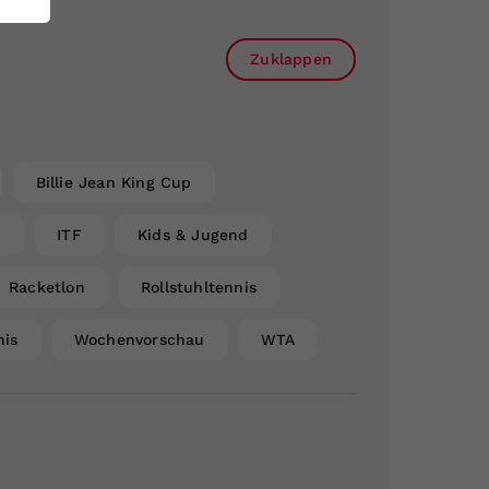
Zuklappen
Billie Jean King Cup
n
ITF
Kids & Jugend
Racketlon
Rollstuhltennis
nis
Wochenvorschau
WTA