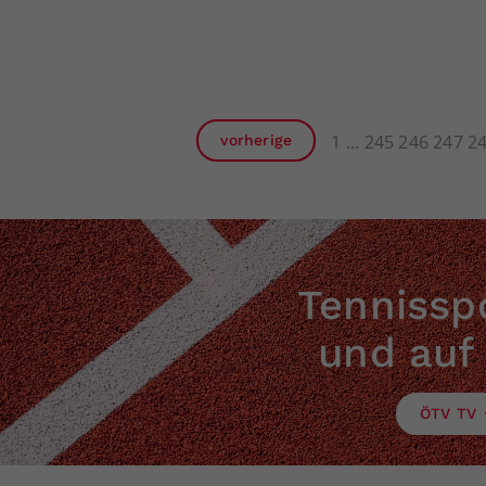
1
245
246
247
2
vorherige
Tennisspo
und auf
ÖTV TV