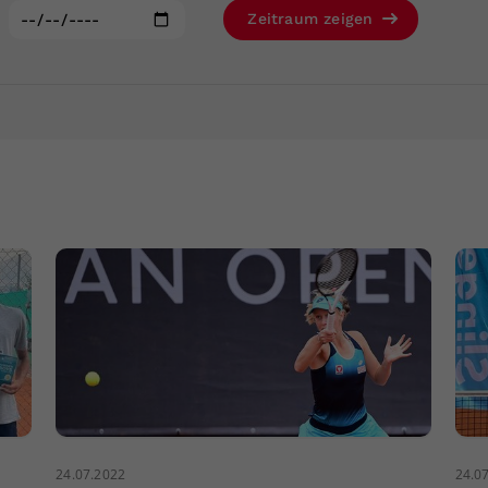
Zweck
generierte ID, für die historische Speicherung
:
Zeitraum zeigen
Ihrer vorgenommen Einstellungen, falls der
Webseiten-Betreiber dies eingestellt hat.
24.07.2022
24.0