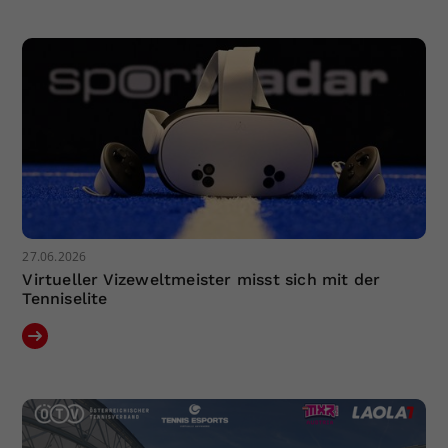
Dieser Wert speichert Ihre Consent-
Einstellungen. Unter anderem eine
zufällig generierte ID, für die
Zweck
historische Speicherung Ihrer
vorgenommen Einstellungen, falls der
Webseiten-Betreiber dies eingestellt
hat.
27.06.2026
Virtueller Vizeweltmeister misst sich mit der
Tenniselite