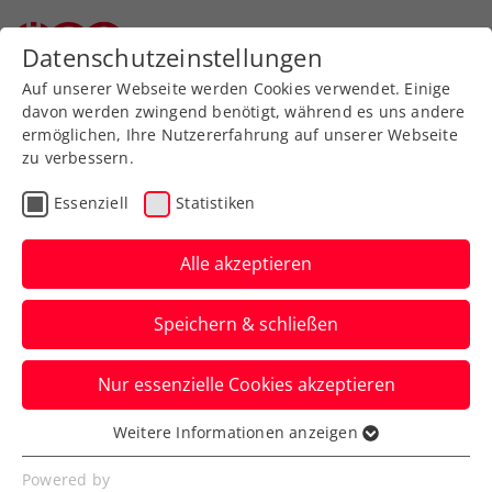
Datenschutzeinstellungen
Auf unserer Webseite werden Cookies verwendet. Einige
davon werden zwingend benötigt, während es uns andere
ermöglichen, Ihre Nutzererfahrung auf unserer Webseite
zu verbessern.
Aktuelle News
Essenziell
Statistiken
Alle akzeptieren
Speichern & schließen
Nur essenzielle Cookies akzeptieren
Weitere Informationen anzeigen
Essenziell
News filtern
Essenzielle Cookies werden für grundlegende
Powered by