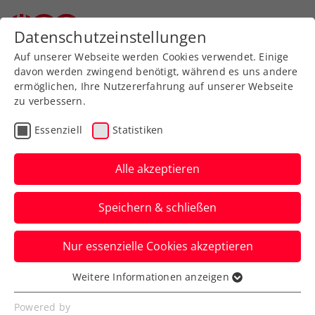
Datenschutzeinstellungen
Auf unserer Webseite werden Cookies verwendet. Einige
davon werden zwingend benötigt, während es uns andere
ermöglichen, Ihre Nutzererfahrung auf unserer Webseite
zu verbessern.
Aktuelle News
Essenziell
Statistiken
Alle akzeptieren
Speichern & schließen
Nur essenzielle Cookies akzeptieren
Weitere Informationen anzeigen
Essenziell
News filtern
Essenzielle Cookies werden für grundlegende
Powered by