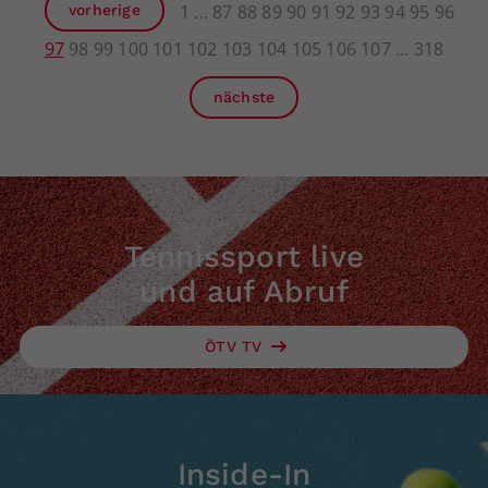
1
87
88
89
90
91
92
93
94
95
96
vorherige
97
98
99
100
101
102
103
104
105
106
107
318
nächste
Tennissport live
und auf Abruf
ÖTV TV
Inside-In