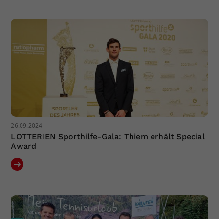
Dieser Wert speichert Ihre Consent-
Einstellungen. Unter anderem eine
zufällig generierte ID, für die
Zweck
historische Speicherung Ihrer
vorgenommen Einstellungen, falls der
Webseiten-Betreiber dies eingestellt
hat.
26.09.2024
LOTTERIEN Sporthilfe-Gala: Thiem erhält Special
Award