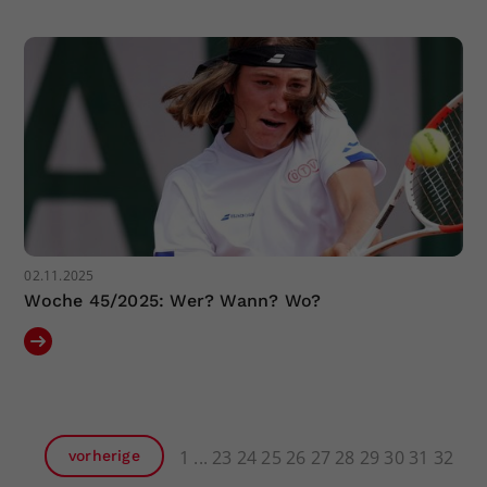
02.11.2025
Woche 45/2025: Wer? Wann? Wo?
1
23
24
25
26
27
28
29
30
31
32
vorherige