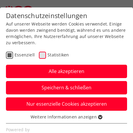
Datenschutzeinstellungen
Auf unserer Webseite werden Cookies verwendet. Einige
davon werden zwingend benötigt, während es uns andere
ermöglichen, Ihre Nutzererfahrung auf unserer Webseite
zu verbessern.
Aktuelle News
Essenziell
Statistiken
Alle akzeptieren
Speichern & schließen
Nur essenzielle Cookies akzeptieren
Weitere Informationen anzeigen
Essenziell
News filtern
Essenzielle Cookies werden für grundlegende
Powered by