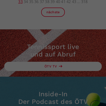
33
34
35
36
37
38
39
40
41
42
43
318
nächste
Tennissport live
und auf Abruf
ÖTV TV
Inside-In
Der Podcast des ÖTV